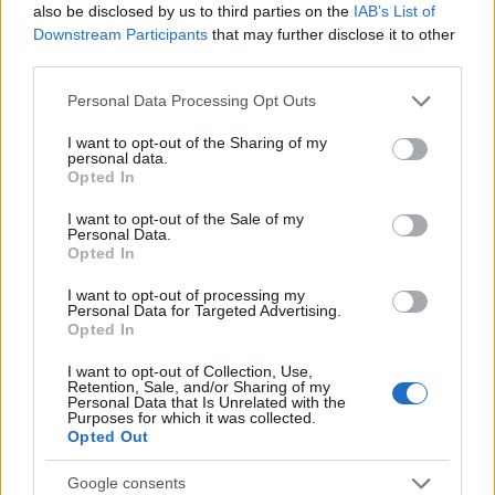
also be disclosed by us to third parties on the
IAB’s List of
nem csoda, hogy most újra felfedezték
Downstream Participants
that may further disclose it to other
maguknak a Z generáció tagjai. Na, nem mintha
third parties.
régebben nem rajongott volna a fél világ a
Please note that this website/app uses one or more Google
Personal Data Processing Opt Outs
services and may gather and store information including but
ruhatáráért – de most arról van szó, hogy azok is
not limited to your visit or usage behaviour. You may click to
I want to opt-out of the Sharing of my
personal data.
CB-módra akarnak öltözködni, akik 26 évvel
grant or deny consent to Google and its third-party tags to
Opted In
use your data for below specified purposes in below Google
ezelőtt, a Szex és New York premierjének idején
consent section.
I want to opt-out of the Sale of my
még meg sem születtek.
A Z és az Alfa generációt
Personal Data.
Opted In
képviselők ugyanis teljesen rákaptak a vintage
I want to opt-out of processing my
holmikra.
Personal Data for Targeted Advertising.
Opted In
I want to opt-out of Collection, Use,
Retention, Sale, and/or Sharing of my
Personal Data that Is Unrelated with the
Purposes for which it was collected.
Opted Out
Google consents