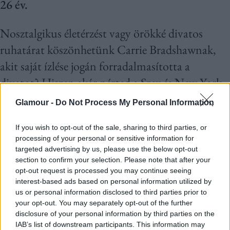
26 év.
Nosztalgikus életérzést vagy örökké divatos
ruhatárat köszönhetünk Carrie Bradshawnak,
akit saját ízlése jogán forradalmasította a
divatot? Hiszen akár nézted a Szex és New York
sorozatot, akár nem, az biztos, hogy téged sem
Glamour -
Do Not Process My Personal Information
érint váratlanul a karakter ruhatárát érintő
If you wish to opt-out of the sale, sharing to third parties, or
rajongás, ami mostanában egészen őrült
processing of your personal or sensitive information for
méreteket ölt. Carrie Bradshaw vintage ruhákat
targeted advertising by us, please use the below opt-out
section to confirm your selection. Please note that after your
párosított össze modern darabokkal és bátran
opt-out request is processed you may continue seeing
felvállalta, hogy a százezres cipőihez second-hand
interest-based ads based on personal information utilized by
us or personal information disclosed to third parties prior to
felsőt vesz fel.
your opt-out. You may separately opt-out of the further
disclosure of your personal information by third parties on the
Kreativitása ösztönzőleg hatott a divatvilágra,
IAB’s list of downstream participants. This information may