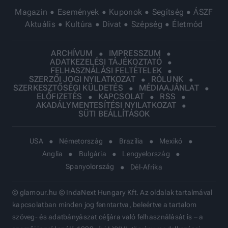
Magazin
Események
Kuponok
Segítség
ÁSZF
Aktuális
Kultúra
Divat
Szépség
Életmód
ARCHÍVUM
IMPRESSZUM
ADATKEZELÉSI TÁJÉKOZTATÓ
FELHASZNÁLÁSI FELTÉTELEK
SZERZŐI JOGI NYILATKOZAT
RÓLUNK
SZERKESZTŐSÉGI KÜLDETÉS
MÉDIAAJÁNLAT
ELŐFIZETÉS
KAPCSOLAT
RSS
AKADÁLYMENTESÍTÉSI NYILATKOZAT
SÜTI BEÁLLÍTÁSOK
USA
Németország
Brazília
Mexikó
Anglia
Bulgária
Lengyelország
Spanyolország
Dél-Afrika
© glamour.hu © IndaNext Hungary Kft. Az oldalak tartalmával
kapcsolatban minden jog fenntartva, beleértve a tartalom
szöveg- és adatbányászat céljára való felhasználását is – a