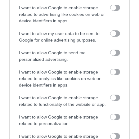
I want to allow Google to enable storage
related to advertising like cookies on web or
device identifiers in apps.
I want to allow my user data to be sent to
Google for online advertising purposes.
I want to allow Google to send me
personalized advertising.
I want to allow Google to enable storage
related to analytics like cookies on web or
device identifiers in apps.
További cikkeink
I want to allow Google to enable storage
related to functionality of the website or app.
DIVAT
Ez Palvin Barbara módszere a hibátlan
I want to allow Google to enable storage
alakért: elképesztően hatékony és
related to personalization.
betartani sem nehéz
DIVAT
Meghan Markle intim családi fotókat
I want to allow Google to enable storage