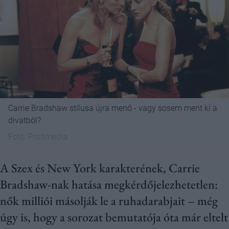
Carrie Bradshaw stílusa újra menő - vagy sosem ment ki a
divatból?
Fotó:
Profimedia
A Szex és New York karakterének, Carrie
Bradshaw-nak hatása megkérdőjelezhetetlen:
nők milliói másolják le a ruhadarabjait – még
úgy is, hogy a sorozat bemutatója óta már eltelt