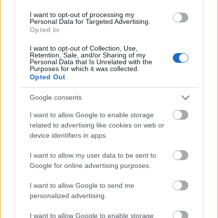
divatfotói a mai napig erőteljes dramaturgiai
I want to opt-out of processing my
hatással bírnak. Határozott kontrasztok,
Personal Data for Targeted Advertising.
Opted In
markáns pózok és hangsúlyos sziluettek jellemzik
I want to opt-out of Collection, Use,
kamerájával megörökített nőalakjait – pikáns,
Retention, Sale, and/or Sharing of my
Personal Data that Is Unrelated with the
provokatív, mégis elegáns formában. „The King
Purposes for which it was collected.
Opted Out
of Kink”, így nevezték a fotóművészt.
Google consents
I want to allow Google to enable storage
related to advertising like cookies on web or
device identifiers in apps.
I want to allow my user data to be sent to
Google for online advertising purposes.
I want to allow Google to send me
personalized advertising.
I want to allow Google to enable storage