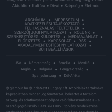
Aktuális
Kultúra
Divat
Szépség
Életmód
ARCHÍVUM
IMPRESSZUM
ADATKEZELÉSI TÁJÉKOZTATÓ
FELHASZNÁLÁSI FELTÉTELEK
SZERZŐI JOGI NYILATKOZAT
RÓLUNK
SZERKESZTŐSÉGI KÜLDETÉS
MÉDIAAJÁNLAT
ELŐFIZETÉS
KAPCSOLAT
RSS
AKADÁLYMENTESÍTÉSI NYILATKOZAT
SÜTI BEÁLLÍTÁSOK
USA
Németország
Brazília
Mexikó
Anglia
Bulgária
Lengyelország
Spanyolország
Dél-Afrika
© glamour.hu © IndaNext Hungary Kft. Az oldalak tartalmával
kapcsolatban minden jog fenntartva, beleértve a tartalom
szöveg- és adatbányászat céljára való felhasználását is – a
szerzői jogról szóló 1999. évi LXXVI. törvény rendelkezései
értelmében a törvény 35/A. § (1) paragrafusa és a digitális