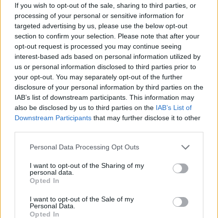
If you wish to opt-out of the sale, sharing to third parties, or
XX. században
processing of your personal or sensitive information for
targeted advertising by us, please use the below opt-out
section to confirm your selection. Please note that after your
A divatfotográfia több mint százéves fennállása
opt-out request is processed you may continue seeing
interest-based ads based on personal information utilized by
óta számos mester bemutatkozott a
us or personal information disclosed to third parties prior to
nagyközönségnek címlap vagy épp editorial
your opt-out. You may separately opt-out of the further
disclosure of your personal information by third parties on the
fronton: a következő cikkben olyan jelentős
IAB’s list of downstream participants. This information may
fotóművészekről számolunk be, akik különleges
also be disclosed by us to third parties on the
IAB’s List of
Downstream Participants
that may further disclose it to other
látásmódjukkal,
alkotói módszerükkel
önálló
third parties.
művészeti ágazatot faragtak a divatfotó
Please note that this website/app uses one or more Google
Personal Data Processing Opt Outs
műfajából.
services and may gather and store information including but
not limited to your visit or usage behaviour. You may click to
I want to opt-out of the Sharing of my
personal data.
grant or deny consent to Google and its third-party tags to
Helmut Newton
Opted In
use your data for below specified purposes in below Google
consent section.
I want to opt-out of the Sale of my
Personal Data.
Helmut Newton filmjelenetként komponált
Opted In