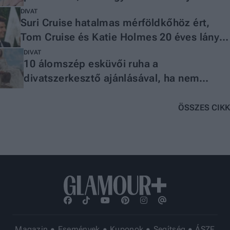
meztelenség
DIVAT
Suri Cruise hatalmas mérföldkőhöz ért,
Tom Cruise és Katie Holmes 20 éves lánya
szülei nyomdokaiba lépett
DIVAT
10 álomszép esküvői ruha a
divatszerkesztő ajánlásával, ha nem
akarsz százezreket költeni
ÖSSZES CIKK
Magazin
Események
Kuponok
Segítség
ÁSZF