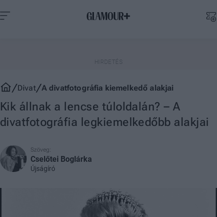
Divat
A divatfotográfia kiemelkedő alakjai
Kik állnak a lencse túloldalán? – A
divatfotográfia legkiemelkedőbb alakjai
Szöveg:
Cselőtei Boglárka
Újságíró