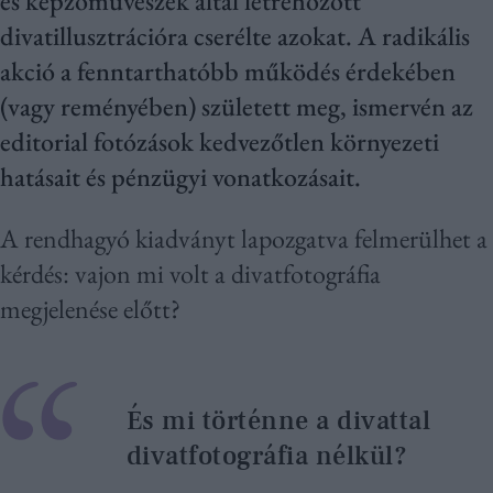
és képzőművészek által létrehozott
divatillusztrációra cserélte azokat. A radikális
akció a fenntarthatóbb működés érdekében
(vagy reményében) született meg, ismervén az
editorial fotózások kedvezőtlen környezeti
hatásait és pénzügyi vonatkozásait.
A rendhagyó kiadványt lapozgatva felmerülhet a
kérdés: vajon mi volt a divatfotográfia
megjelenése előtt?
És mi történne a divattal
divatfotográfia nélkül?