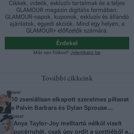
További cikkeink
DIVAT
10 zseniálisan elkapott szerelmes pillanat
a Palvin Barbara és Dylan Sprouse
házaspárról, ami nem a kameráknak szólt
DIVAT
Anya Taylor-Joy melltartó nélkül viselt
pucérruhát, csak úgy ordít a szettjéből a