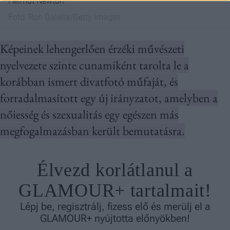
Helmut Newton
Fotó:
Ron Galella/Getty Images
Képeinek lehengerlően érzéki művészeti
nyelvezete szinte cunamiként tarolta le a
korábban ismert divatfotó műfaját, és
forradalmasított egy új irányzatot, amelyben a
nőiesség és szexualitás egy egészen más
megfogalmazásban került bemutatásra.