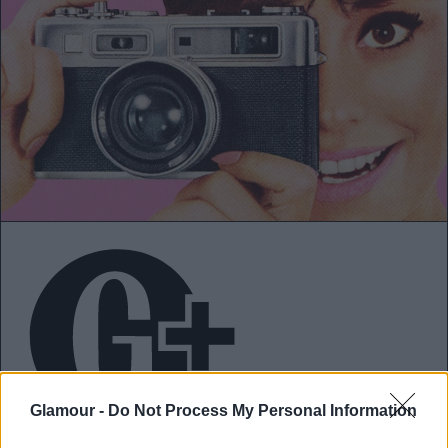
Glamour -
Do Not Process My Personal Information
Mentorok a
sötétkamrában: magyar fotográfusnők a