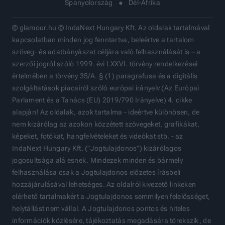
Spanyolország
Dél-Afrika
© glamour.hu © IndaNext Hungary Kft. Az oldalak tartalmával
kapcsolatban minden jog fenntartva, beleértve a tartalom
szöveg- és adatbányászat céljára való felhasználását is – a
szerzői jogról szóló 1999. évi LXXVI. törvény rendelkezései
értelmében a törvény 35/A. § (1) paragrafusa és a digitális
szolgáltatások piacairól szóló európai irányelv (Az Európai
Parlament és a Tanács (EU) 2019/790 Irányelve) 4. cikke
alapján! Az oldalak, azok tartalma - ideértve különösen, de
nem kizárólag az azokon közzétett szövegeket, grafikákat,
képeket, fotókat, hangfelvételeket és videókat stb. - az
IndaNext Hungary Kft. ("Jogtulajdonos") kizárólagos
jogosultsága alá esnek. Mindezek minden és bármely
felhasználása csak a Jogtulajdonos előzetes írásbeli
hozzájárulásával lehetséges. Az oldalról kivezető linkeken
elérhető tartalmakért a Jogtulajdonos semmilyen felelősséget,
helytállást nem vállal. A Jogtulajdonos pontos és hiteles
információk közlésére, tájékoztatás megadására törekszik, de