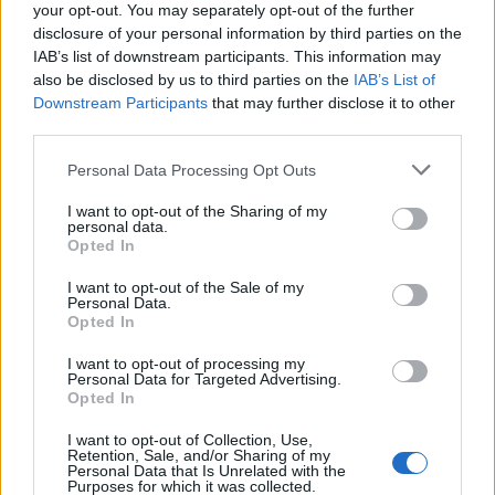
bármilyen módon?
your opt-out. You may separately opt-out of the further
disclosure of your personal information by third parties on the
Virgil Abloh
IAB’s list of downstream participants. This information may
also be disclosed by us to third parties on the
IAB’s List of
Downstream Participants
that may further disclose it to other
A
korábbi cikkünkben
emlegetett, Cassinának
third parties.
tervezett moduláris bútordarab csak egy apró
Please note that this website/app uses one or more Google
Personal Data Processing Opt Outs
services and may gather and store information including but
szelete Virgil inspiráló építészeti- és
not limited to your visit or usage behaviour. You may click to
I want to opt-out of the Sharing of my
personal data.
designvilágának.
A Louis Vuitton néha
grant or deny consent to Google and its third-party tags to
Opted In
use your data for below specified purposes in below Google
divatigazgatójaként nemcsak páratlan
consent section.
I want to opt-out of the Sale of my
kollekciókat tudhat maga mögött – a „körítést”
Personal Data.
Opted In
is épp oly hitelesen és magas színvonalon fűzte
I want to opt-out of processing my
hozzá.
Az AW22-es menswear bemutató
Personal Data for Targeted Advertising.
Opted In
enteriőrjében felsejlik Virgil építészeti múltja, a
I want to opt-out of Collection, Use,
színpadon egy padlóba süllyesztett, stilizált ház
Retention, Sale, and/or Sharing of my
Personal Data that Is Unrelated with the
piros teteje rajzolódik ki, míg középen egy fehér
Purposes for which it was collected.