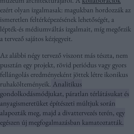
múzeum architektúrájáról. A
kollaborációk
ezért olyan izgalmasak: magukban hordozzák az
ismeretlen feltérképezésének lehetőségét, a
lépték-és médiumváltás izgalmait, míg megőrzik
a tervező sajátos kézjegyeit.
Az alábbi négy tervező viszont más tészta, nem
pusztán egy projekt, rövid periódus vagy gyors
fellángolás eredményeként jöttek létre ikonikus
ruhakölteményeik.
Analitikus
gondolkodásmódjukat, páratlan térlátásukat és
anyagismeretüket építészeti múltjuk során
alapozták meg, majd a divattervezés terén, egy
egészen új megfogalmazásban kamatoztatták.