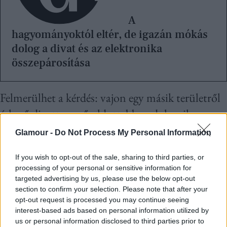
A
hagyományoktól eltér, de igazán mókás
dolog a divat és az elektronika
összepárosítása
Felmerülhet a kérdés: vajon egy másik területről
érkező divattervező oldottabban dolgozik,
bátrabban mozog anyaghasználat, vagy akár a
Glamour -
Do Not Process My Personal Information
sziluettek megalkotása terén? Vagy épp
If you wish to opt-out of the sale, sharing to third parties, or
ellenkezőleg, az építészeti gondolkodásmód egy
processing of your personal or sensitive information for
sokkal strukturáltabb vonalvezetést idéz elő?
targeted advertising by us, please use the below opt-out
section to confirm your selection. Please note that after your
Vajon a térszervezéssel kapcsolatos tanulmányok
opt-out request is processed you may continue seeing
egyáltalán megmutatkoznak a kollekciókban
interest-based ads based on personal information utilized by
us or personal information disclosed to third parties prior to