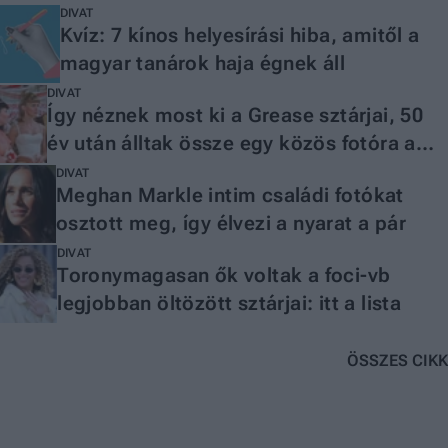
DIVAT
Kvíz: 7 kínos helyesírási hiba, amitől a
magyar tanárok haja égnek áll
DIVAT
Így néznek most ki a Grease sztárjai, 50
év után álltak össze egy közös fotóra a
szereplők
DIVAT
Meghan Markle intim családi fotókat
osztott meg, így élvezi a nyarat a pár
DIVAT
Toronymagasan ők voltak a foci-vb
legjobban öltözött sztárjai: itt a lista
ÖSSZES CIKK