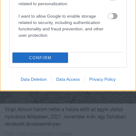
related to personalization.
I want to allow Google to enable storage
related to security, including authentication
functionality and fraud prevention, and other
user protection.
CONFIRM
Data Deletion
Data Access
Privacy Policy
Virgil Ablouh három héttel a halála előtt az egyik utolsó
nyilvános fellépésen, 2021. november 4-én, egy Dohában
rendezett divateseményen
Fotó:
Craig Barritt/Getty Images