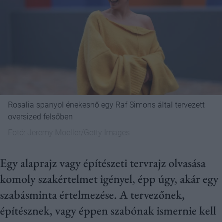
Rosalia spanyol énekesnő egy Raf Simons által tervezett
oversized felsőben
Fotó:
Jeremy Moeller/Getty Images
Egy alaprajz vagy építészeti tervrajz olvasása
komoly szakértelmet igényel, épp úgy, akár egy
szabásminta értelmezése. A tervezőnek,
építésznek, vagy éppen szabónak ismernie kell