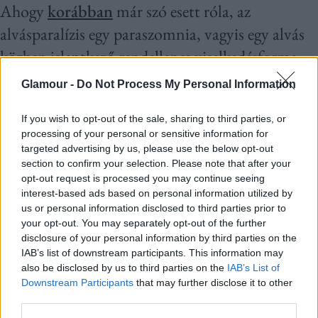
Ahogy
korábban
már szó esett róla, az
alvásparalízis egy paraszomnia, vagyis egy alvás
közben jelentkező rendellenes viselkedésforma.
Az állapot akkor következik be, amikor az agy
Glamour -
Do Not Process My Personal Information
már felébredt, azonban a test izmai még a REM
If you wish to opt-out of the sale, sharing to third parties, or
alváshoz kapcsolódó bénultság állapotában
processing of your personal or sensitive information for
maradnak. Ez a különös szétválás az ébrenlét és
targeted advertising by us, please use the below opt-out
section to confirm your selection. Please note that after your
az alvás között gyakran félelmet kelt, hiszen az
opt-out request is processed you may continue seeing
érintettek teljesen éberek, mégsem képesek
interest-based ads based on personal information utilized by
us or personal information disclosed to third parties prior to
mozgásra.
your opt-out. You may separately opt-out of the further
disclosure of your personal information by third parties on the
IAB’s list of downstream participants. This information may
also be disclosed by us to third parties on the
IAB’s List of
Downstream Participants
that may further disclose it to other
third parties.