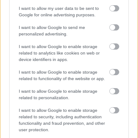
Mészáros Dóra tanácsadó szakpszichológus
I want to allow my user data to be sent to
Google for online advertising purposes.
szerint az alvásparalízis epizódjainak mintegy
75%-a hallucinációkkal társul, amelyek
I want to allow Google to send me
personalized advertising.
jelentősen eltérnek a hagyományos álmoktól. Az
I want to allow Google to enable storage
alvási bénulás előfordulása változó, de a
related to analytics like cookies on web or
kutatások szerint az emberek körülbelül 20%-a
device identifiers in apps.
tapasztal életében legalább egyszer ilyen
I want to allow Google to enable storage
jelenséget. Az állapot bármely életkorban
related to functionality of the website or app.
jelentkezhet, de az első epizódok jellemzően
I want to allow Google to enable storage
gyermekkorban
, serdülőkorban vagy fiatal
related to personalization.
felnőttkorban fordulnak elő.
I want to allow Google to enable storage
related to security, including authentication
functionality and fraud prevention, and other
Egy epizód néhány másodperctől akár húsz
user protection.
percig is eltarthat, bár az átlagos időtartam