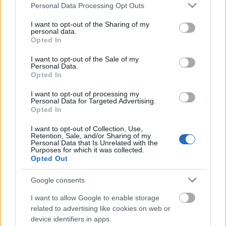
Please note that this website/app uses one or more Google
Personal Data Processing Opt Outs
services and may gather and store information including but
not limited to your visit or usage behaviour. You may click to
I want to opt-out of the Sharing of my
personal data.
grant or deny consent to Google and its third-party tags to
Opted In
use your data for below specified purposes in below Google
consent section.
I want to opt-out of the Sale of my
Personal Data.
Opted In
I want to opt-out of processing my
Personal Data for Targeted Advertising.
Opted In
I want to opt-out of Collection, Use,
Retention, Sale, and/or Sharing of my
Personal Data that Is Unrelated with the
Purposes for which it was collected.
Opted Out
Google consents
Mazzag Izabella:
I want to allow Google to enable storage
A mentális betegség nem szégyen
related to advertising like cookies on web or
device identifiers in apps.