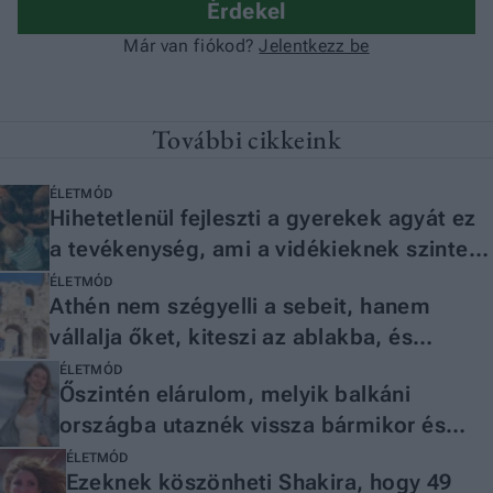
További cikkeink
ÉLETMÓD
Hihetetlenül fejleszti a gyerekek agyát ez
a tevékenység, ami a vidékieknek szinte
természetes
ÉLETMÓD
Athén nem szégyelli a sebeit, hanem
vállalja őket, kiteszi az ablakba, és
közben dalt ír belőlük
ÉLETMÓD
Őszintén elárulom, melyik balkáni
országba utaznék vissza bármikor és
miért
ÉLETMÓD
Ezeknek köszönheti Shakira, hogy 49