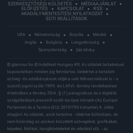
SZERKESZTŐSÉGI KÜLDETÉS
MÉDIAAJÁNLAT
ELŐFIZETÉS
KAPCSOLAT
RSS
AKADÁLYMENTESÍTÉSI NYILATKOZAT
SÜTI BEÁLLÍTÁSOK
USA
Németország
Brazília
Mexikó
Anglia
Bulgária
Lengyelország
Spanyolország
Dél-Afrika
© glamour.hu © IndaNext Hungary Kft. Az oldalak tartalmával
kapcsolatban minden jog fenntartva, beleértve a tartalom
szöveg- és adatbányászat céljára való felhasználását is – a
szerzői jogról szóló 1999. évi LXXVI. törvény rendelkezései
értelmében a törvény 35/A. § (1) paragrafusa és a digitális
szolgáltatások piacairól szóló európai irányelv (Az Európai
Parlament és a Tanács (EU) 2019/790 Irányelve) 4. cikke
alapján! Az oldalak, azok tartalma - ideértve különösen, de
nem kizárólag az azokon közzétett szövegeket, grafikákat,
képeket, fotókat, hangfelvételeket és videókat stb. - az