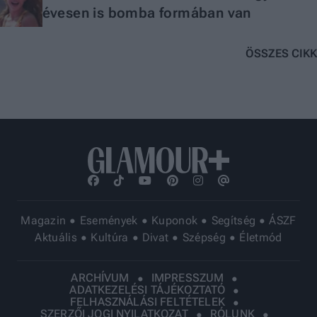
évesen is bomba formában van
ÖSSZES CIKK
Magazin
Események
Kuponok
Segítség
ÁSZF
Aktuális
Kultúra
Divat
Szépség
Életmód
ARCHÍVUM
IMPRESSZUM
ADATKEZELÉSI TÁJÉKOZTATÓ
FELHASZNÁLÁSI FELTÉTELEK
SZERZŐI JOGI NYILATKOZAT
RÓLUNK