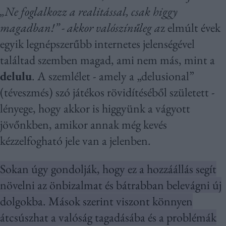
„Ne foglalkozz a realitással, csak higgy
magadban!” - akkor valószínűleg a
z elmúlt évek
egyik legnépszerűbb internetes jelenségével
találtad szemben magad, ami nem más, mint a
delulu
. A szemlélet - amely a „delusional”
(téveszmés) szó játékos rövidítéséből született -
lényege, hogy akkor is higgyünk a vágyott
jövőnkben, amikor annak még kevés
kézzelfogható jele van a jelenben.
Sokan úgy gondolják, hogy ez a hozzáállás segít
növelni az önbizalmat és bátrabban belevágni új
dolgokba. Mások szerint viszont könnyen
átcsúszhat a valóság tagadásába és a problémák