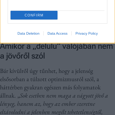
CONFIRM
Ez az oka annak, hogy nem látod tisztán,
mennyire jó és sikeres ember vagy
Data Deletion
Data Access
Privacy Policy
Amikor a „delulu” valójában nem
a jövőről szól
Bár kívülről úgy tűnhet, hogy a jelenség
elsősorban a túlzott optimizmusról szól, a
háttérben gyakran egészen más folyamatok
állnak. „
Sok esetben nem maga a vágyott jövő a
lényeg, hanem az, hogy az ember szeretne
eltávolodni a jelenben megélt tehetetlenségtől,