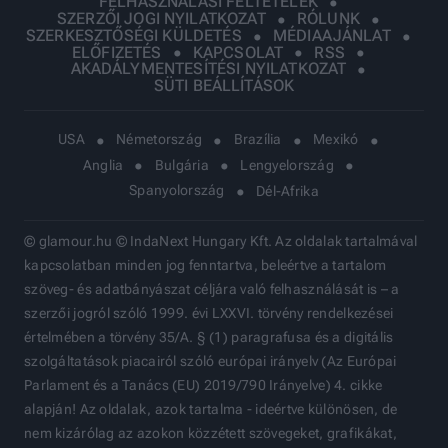
FELHASZNÁLÁSI FELTÉTELEK
SZERZŐI JOGI NYILATKOZAT
RÓLUNK
SZERKESZTŐSÉGI KÜLDETÉS
MÉDIAAJÁNLAT
ELŐFIZETÉS
KAPCSOLAT
RSS
AKADÁLYMENTESÍTÉSI NYILATKOZAT
SÜTI BEÁLLÍTÁSOK
USA
Németország
Brazília
Mexikó
Anglia
Bulgária
Lengyelország
Spanyolország
Dél-Afrika
© glamour.hu © IndaNext Hungary Kft. Az oldalak tartalmával
kapcsolatban minden jog fenntartva, beleértve a tartalom
szöveg- és adatbányászat céljára való felhasználását is – a
szerzői jogról szóló 1999. évi LXXVI. törvény rendelkezései
értelmében a törvény 35/A. § (1) paragrafusa és a digitális
szolgáltatások piacairól szóló európai irányelv (Az Európai
Parlament és a Tanács (EU) 2019/790 Irányelve) 4. cikke
alapján! Az oldalak, azok tartalma - ideértve különösen, de
nem kizárólag az azokon közzétett szövegeket, grafikákat,