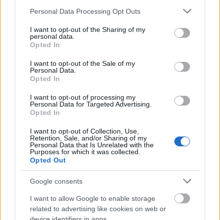
Mikor fordul át a remény
Please note that this website/app uses one or more Google
Personal Data Processing Opt Outs
services and may gather and store information including but
realitáskerülésbe?
not limited to your visit or usage behaviour. You may click to
I want to opt-out of the Sharing of my
personal data.
grant or deny consent to Google and its third-party tags to
Opted In
use your data for below specified purposes in below Google
A nehézség ott kezdődik, amikor a fantáziálás
consent section.
I want to opt-out of the Sale of my
már nem ösztönöz cselekvésre, hanem
Personal Data.
Opted In
helyettesíti azt. „
A jövőről való álmodozás
I want to opt-out of processing my
átmenetileg csökkentheti a szorongást és a
Personal Data for Targeted Advertising.
Opted In
bizonytalanságot. Ilyenkor azonban könnyen
I want to opt-out of Collection, Use,
előfordulhat, hogy nem a problémák megoldására
Retention, Sale, and/or Sharing of my
Personal Data that Is Unrelated with the
koncentrálunk, hanem arra, hogy jobban érezzük
Purposes for which it was collected.
Opted Out
magunkat anélkül, hogy valóban szembenéznénk
velük”
– mondja Mészáros Dóra.
Google consents
I want to allow Google to enable storage
A pszichológiában ezt érzelmi elkerülésnek
related to advertising like cookies on web or
device identifiers in apps.