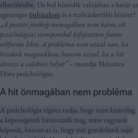
elkerülésébe.
De hol húzódik valójában a határ az
egészséges
önbizalom
és a realitáskerülés között?
„
A pozitív jövőkép önmagában nem káros, sőt
pszichológiai szempontból kifejezetten fontos
erőforrás lehet. A probléma nem azzal van, ha
hiszünk magunkban, hanem azzal, ha a hit
átveszi a cselekvés helyét”
– mondja Mészáros
Dóra pszichológus.
A hit önmagában nem probléma
A pszichológia régóta tudja, hogy nem kizárólag
a képességeink határozzák meg, mire vagyunk
képesek, hanem az is, hogy mit gondolunk saját