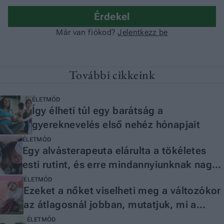
További cikkeink
ÉLETMÓD
Így élheti túl egy barátság a
gyereknevelés első nehéz hónapjait
ÉLETMÓD
Egy alvásterapeuta elárulta a tökéletes
esti rutint, és erre mindannyiunknak nagy
szüksége van
ÉLETMÓD
Ezeket a nőket viselheti meg a változókor
az átlagosnál jobban, mutatjuk, mi a
megoldás
ÉLETMÓD