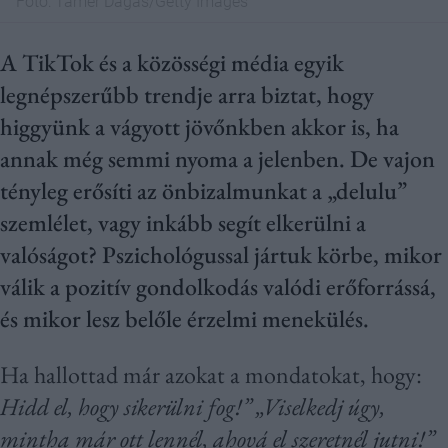
Fotó:
Tamer Dagas/Getty Images
A TikTok és a közösségi média egyik
legnépszerűbb trendje arra biztat, hogy
higgyünk a vágyott jövőnkben akkor is, ha
annak még semmi nyoma a jelenben. De vajon
tényleg erősíti az önbizalmunkat a „delulu”
szemlélet, vagy inkább segít elkerülni a
valóságot? Pszichológussal jártuk körbe, mikor
válik a pozitív gondolkodás valódi erőforrássá,
és mikor lesz belőle érzelmi menekülés.
Ha hallottad már azokat a mondatokat, hogy:
Hidd el, hogy sikerülni fog!” „Viselkedj úgy,
mintha már ott lennél, ahová el szeretnél jutni!”