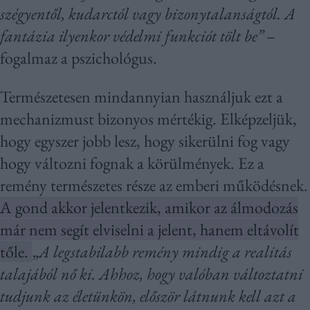
szégyentől, kudarctól vagy bizonytalanságtól. A
fantázia ilyenkor védelmi funkciót tölt be”
–
fogalmaz a pszichológus.
Természetesen mindannyian használjuk ezt a
mechanizmust bizonyos mértékig. Elképzeljük,
hogy egyszer jobb lesz, hogy sikerülni fog vagy
hogy változni fognak a körülmények. Ez a
remény természetes része az emberi működésnek.
A gond akkor jelentkezik, amikor az álmodozás
már nem segít elviselni a jelent, hanem eltávolít
tőle.
„
A legstabilabb remény mindig a realitás
talajából nő ki. Ahhoz, hogy valóban változtatni
tudjunk az életünkön, először látnunk kell azt a