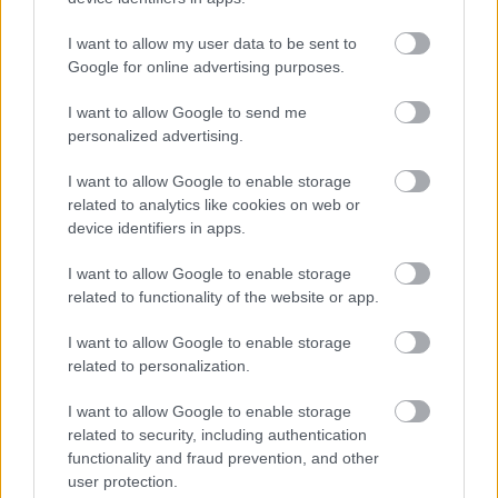
nevezzük. Ilyenkor a fantázia egyfajta menedékké
válik a kellemetlen érzésekkel szemben. Ahelyett,
I want to allow my user data to be sent to
Google for online advertising purposes.
hogy a jelenlegi helyzetünkön dolgoznánk, egy
I want to allow Google to send me
idealizált jövőbe kapaszkodunk. Ez rövid távon
personalized advertising.
megnyugtató lehet, hosszú távon azonban
I want to allow Google to enable storage
könnyen megrekedéshez vezethet.
related to analytics like cookies on web or
device identifiers in apps.
I want to allow Google to enable storage
related to functionality of the website or app.
I want to allow Google to enable storage
related to personalization.
I want to allow Google to enable storage
related to security, including authentication
functionality and fraud prevention, and other
user protection.