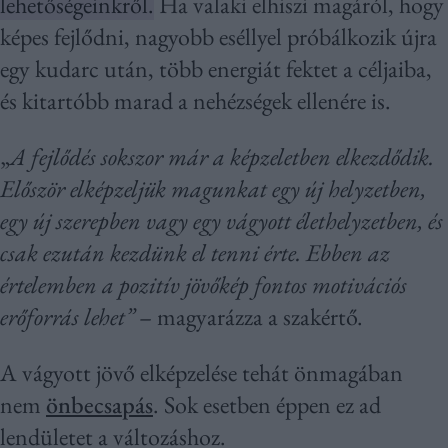
lehetőségeinkről.
Ha valaki elhiszi magáról, hogy
képes fejlődni, nagyobb eséllyel próbálkozik újra
egy kudarc után, több energiát fektet a céljaiba,
és kitartóbb marad a nehézségek ellenére is.
„
A fejlődés sokszor már a képzeletben elkezdődik.
Először elképzeljük magunkat egy új helyzetben,
egy új szerepben vagy egy vágyott élethelyzetben, és
csak ezután kezdünk el tenni érte. Ebben az
értelemben a pozitív jövőkép fontos motivációs
erőforrás lehet”
– magyarázza a szakértő.
A vágyott jövő elképzelése tehát önmagában
nem
önbecsapás
. Sok esetben éppen ez ad
lendületet a változáshoz.