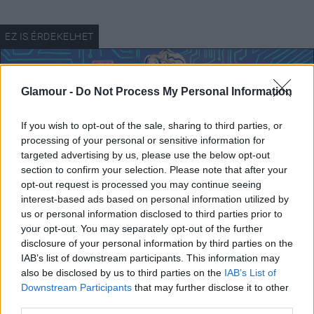
Glamour -
Do Not Process My Personal Information
If you wish to opt-out of the sale, sharing to third parties, or
processing of your personal or sensitive information for
targeted advertising by us, please use the below opt-out
section to confirm your selection. Please note that after your
opt-out request is processed you may continue seeing
interest-based ads based on personal information utilized by
us or personal information disclosed to third parties prior to
your opt-out. You may separately opt-out of the further
Így teszi tönkre a mesterséges
disclosure of your personal information by third parties on the
intelligencia az önbizalmunkat, és még
IAB’s list of downstream participants. This information may
also be disclosed by us to third parties on the
IAB’s List of
csak észre sem vesszük
Downstream Participants
that may further disclose it to other
third parties.