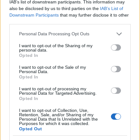
IAB’s list of downstream participants. This information may
tekintettel a reklámokra. Ugyanakkor Hermann
also be disclosed by us to third parties on the
IAB’s List of
Downstream Participants
that may further disclose it to other
Veronika, az ELTE Média és Kommunikáció
third parties.
Tanszékének adjunktusa egy meglepő kettősségre
Please note that this website/app uses one or more Google
Personal Data Processing Opt Outs
hívja fel a figyelmünket a női testképpel
services and may gather and store information including but
kapcsolatban napjaink reklámjaiban. „
Nem
not limited to your visit or usage behaviour. You may click to
I want to opt-out of the Sharing of my
personal data.
grant or deny consent to Google and its third-party tags to
Opted In
nagyon lehet eligazodni a fat shaming és a
use your data for below specified purposes in below Google
consent section.
testpozitív mozgalmak között. Sokan üdvözölték a
I want to opt-out of the Sale of my
Personal Data.
body pozitív mozgalmakat, hiszen így már
Opted In
nemcsak az anorexiás fiatal nők jelentek meg
I want to opt-out of processing my
Personal Data for Targeted Advertising.
végre a médiában.
Opted In
I want to opt-out of Collection, Use,
Ám rögtön ezután indult egy ellenmozgalom is,
Retention, Sale, and/or Sharing of my
Personal Data that Is Unrelated with the
amely azt állította, hogy a body positivity az
Purposes for which it was collected.
Opted Out
elhízást, a csúnyaságot és az egészségtelen