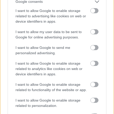
Google consents
életmódot népszerűsíti. A legmegosztóbbak
mindig a testtel kapcsolatos viták, ráadásul az
I want to allow Google to enable storage
related to advertising like cookies on web or
esetek nyolcvan százalékában ezek a női testre
device identifiers in apps.
korlátozódnak. A nők teste sokkal inkább
I want to allow my user data to be sent to
tárgyiasul ezekben a tartalmakban, mint a
Google for online advertising purposes.
férfiaké. Utóbbiaké sokkal semlegesebb, kevéssé
I want to allow Google to send me
tekintünk rá szexuális tárgyként
.”
personalized advertising.
I want to allow Google to enable storage
related to analytics like cookies on web or
device identifiers in apps.
I want to allow Google to enable storage
related to functionality of the website or app.
I want to allow Google to enable storage
related to personalization.