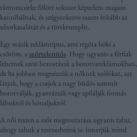
rántottcsirke fölött sokszor képzelem magam
kannibálnak, és szégyenkezve eszem inkább az
uborkasalátát és a törtkrumplit.
Egy másik reklámtípus, ami régóta böki a
csőröm, a
szőrtelenítős
. Hogy ugyanis a férfiak
lehetnek szexi borostásak a borotvareklámokban,
de ha jobban megnézzük a nőknek szólókat, azt
látjuk, hogy a csajok a nagy büdös semmit
borotválják, gyantázzák vagy epilálják formás
lábukról és hónaljukról.
A női testen a szőr megmutatása ugyanis tabu,
ahogy tabuk a testnedveink is: ismerjük mind