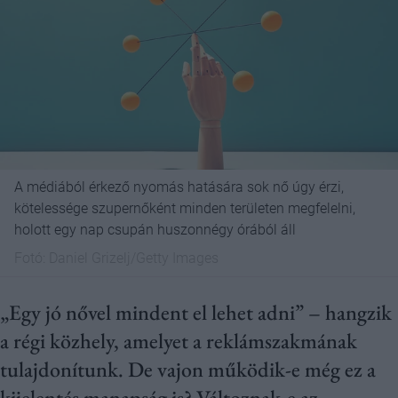
A médiából érkező nyomás hatására sok nő úgy érzi,
kötelessége szupernőként minden területen megfelelni,
holott egy nap csupán huszonnégy órából áll
Fotó:
Daniel Grizelj/Getty Images
„Egy jó nővel mindent el lehet adni” – hangzik
a régi közhely, amelyet a reklámszakmának
tulajdonítunk. De vajon működik-e még ez a
kijelentés manapság is? Változnak-e az