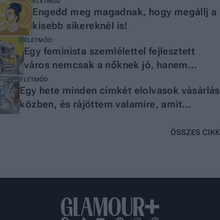
mindent visz
ÉLETMÓD
Engedd meg magadnak, hogy megállj a
kisebb sikereknél is!
ÉLETMÓD
Egy feminista szemlélettel fejlesztett
város nemcsak a nőknek jó, hanem
mindenkinek
ÉLETMÓD
Egy hete minden címkét elolvasok vásárlás
közben, és rájöttem valamire, amit
mindenkinek tudnia kellene
ÖSSZES CIKK