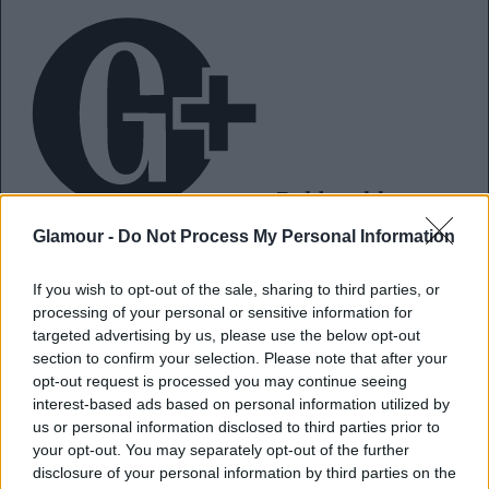
Boldogabb
lehetsz, ha saját filmed főszereplőjévé
Glamour -
Do Not Process My Personal Information
válsz - de sokan félnek ezt kipróbálni
If you wish to opt-out of the sale, sharing to third parties, or
processing of your personal or sensitive information for
Fat shaming vagy body positivity
targeted advertising by us, please use the below opt-out
section to confirm your selection. Please note that after your
- azaz szégyen a háj?
opt-out request is processed you may continue seeing
interest-based ads based on personal information utilized by
us or personal information disclosed to third parties prior to
Rendkívül sokáig uralta a médiában megjelenő
your opt-out. You may separately opt-out of the further
disclosure of your personal information by third parties on the
nőképet a
tökéletesség mítosza
, különös