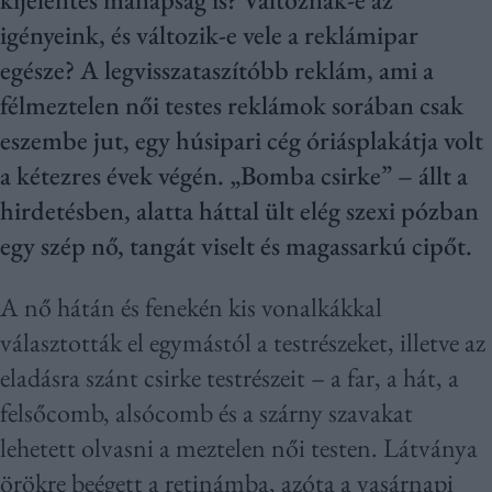
igényeink, és változik-e vele a reklámipar
egésze? A legvisszataszítóbb reklám, ami a
félmeztelen női testes reklámok sorában csak
eszembe jut, egy húsipari cég óriásplakátja volt
a kétezres évek végén. „Bomba csirke” – állt a
hirdetésben, alatta háttal ült elég szexi pózban
egy szép nő, tangát viselt és magassarkú cipőt.
A nő hátán és fenekén kis vonalkákkal
választották el egymástól a testrészeket, illetve az
eladásra szánt csirke testrészeit – a far, a hát, a
felsőcomb, alsócomb és a szárny szavakat
lehetett olvasni a meztelen női testen. Látványa
örökre beégett a retinámba, azóta a vasárnapi