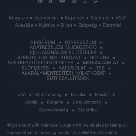
Magazin
Események
Kuponok
Segítség
ÁSZF
Aktuális
Kultúra
Divat
Szépség
Életmód
ARCHÍVUM
IMPRESSZUM
ADATKEZELÉSI TÁJÉKOZTATÓ
FELHASZNÁLÁSI FELTÉTELEK
SZERZŐI JOGI NYILATKOZAT
RÓLUNK
SZERKESZTŐSÉGI KÜLDETÉS
MÉDIAAJÁNLAT
ELŐFIZETÉS
KAPCSOLAT
RSS
AKADÁLYMENTESÍTÉSI NYILATKOZAT
SÜTI BEÁLLÍTÁSOK
USA
Németország
Brazília
Mexikó
Anglia
Bulgária
Lengyelország
Spanyolország
Dél-Afrika
© glamour.hu © IndaNext Hungary Kft. Az oldalak tartalmával
kapcsolatban minden jog fenntartva, beleértve a tartalom