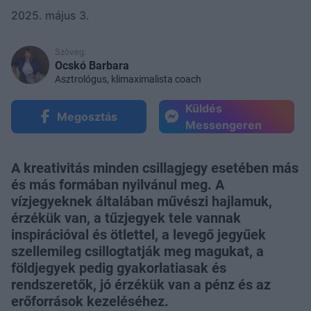
2025. május 3.
Szöveg:
Ocskó Barbara
Asztrológus, klimaximalista coach
Küldés
Megosztás
Messengeren
A kreativitás minden csillagjegy esetében más
és más formában nyilvánul meg. A
vízjegyeknek általában művészi hajlamuk,
érzékük van, a tűzjegyek tele vannak
inspirációval és ötlettel, a levegő jegyűek
szellemileg csillogtatják meg magukat, a
földjegyek pedig gyakorlatiasak és
rendszeretők, jó érzékük van a pénz és az
erőforrások kezeléséhez.