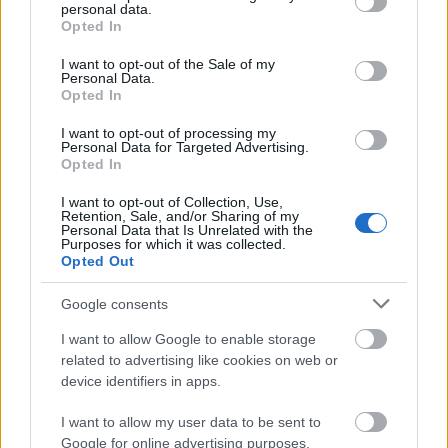
personal data.
grant or deny consent to Google and its third-party tags to
Opted In
use your data for below specified purposes in below Google
consent section.
I want to opt-out of the Sale of my
Personal Data.
Opted In
I want to opt-out of processing my
Personal Data for Targeted Advertising.
Opted In
I want to opt-out of Collection, Use,
Ezekre a betegségre vagy hajlamos a
Retention, Sale, and/or Sharing of my
Personal Data that Is Unrelated with the
csillagjegyed alapján, és talán nem is
Purposes for which it was collected.
Opted Out
tudtál róla
Google consents
Bak
I want to allow Google to enable storage
related to advertising like cookies on web or
device identifiers in apps.
Nála inkább a strukturált kreativitásról beszélünk,
szereti hosszú távú projekteken keresztül
I want to allow my user data to be sent to
megmutatni, milyen ambíciói vannak. Céltudatos,
Google for online advertising purposes.