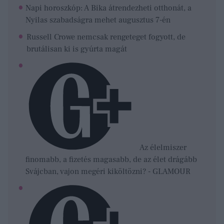
Napi horoszkóp: A Bika átrendezheti otthonát, a
Nyilas szabadságra mehet augusztus 7-én
Russell Crowe nemcsak rengeteget fogyott, de
brutálisan ki is gyúrta magát
Az élelmiszer
finomabb, a fizetés magasabb, de az élet drágább
Svájcban, vajon megéri kiköltözni? - GLAMOUR