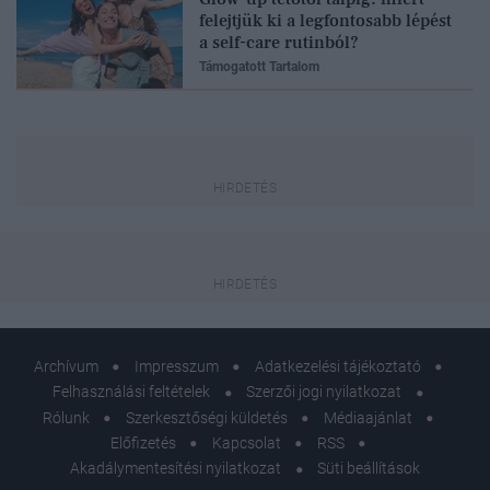
felejtjük ki a legfontosabb lépést
a self-care rutinból?
Támogatott Tartalom
Archívum
Impresszum
Adatkezelési tájékoztató
Felhasználási feltételek
Szerzői jogi nyilatkozat
Rólunk
Szerkesztőségi küldetés
Médiaajánlat
Előfizetés
Kapcsolat
RSS
Akadálymentesítési nyilatkozat
Süti beállítások