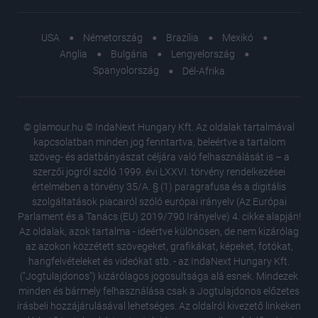
USA
Németország
Brazília
Mexikó
Anglia
Bulgária
Lengyelország
Spanyolország
Dél-Afrika
© glamour.hu © IndaNext Hungary Kft. Az oldalak tartalmával
kapcsolatban minden jog fenntartva, beleértve a tartalom
szöveg- és adatbányászat céljára való felhasználását is – a
szerzői jogról szóló 1999. évi LXXVI. törvény rendelkezései
értelmében a törvény 35/A. § (1) paragrafusa és a digitális
szolgáltatások piacairól szóló európai irányelv (Az Európai
Parlament és a Tanács (EU) 2019/790 Irányelve) 4. cikke alapján!
Az oldalak, azok tartalma - ideértve különösen, de nem kizárólag
az azokon közzétett szövegeket, grafikákat, képeket, fotókat,
hangfelvételeket és videókat stb. - az IndaNext Hungary Kft.
("Jogtulajdonos") kizárólagos jogosultsága alá esnek. Mindezek
minden és bármely felhasználása csak a Jogtulajdonos előzetes
írásbeli hozzájárulásával lehetséges. Az oldalról kivezető linkeken