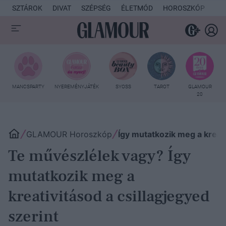
SZTÁROK
DIVAT
SZÉPSÉG
ÉLETMÓD
HOROSZKÓP
KU
MANCSPARTY
NYEREMÉNYJÁTÉK
SYOSS
TAROT
GLAMOUR
20
GLAMOUR Horoszkóp
Így mutatkozik meg a kreati
Te művészlélek vagy? Így
mutatkozik meg a
kreativitásod a csillagjegyed
szerint