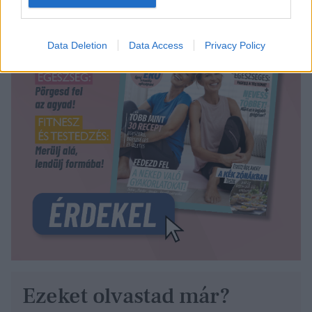
Data Deletion
Data Access
Privacy Policy
Ezeket olvastad már?