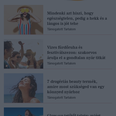
Mindenki azt hiszi, hogy
egészségtelen, pedig a hekk és a
lángos is jót tehe
Támogatott Tartalom
Vizes fürdőruha és
fesztiválszezon: szakorvos
árulja el a gondtalan nyár titkát
Támogatott Tartalom
7 drogériás beauty termék,
amire most szükséged van egy
könnyed nyárhoz
Támogatott Tartalom
Glow-up tetőtől talpig: miért