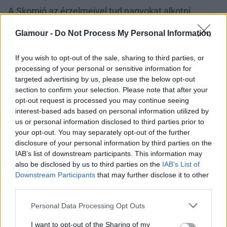
A Skorpió az érzelmeivel tud nagyokat alkotni,
mondhatjuk úgy is, hogy a kreativitása sokszor
Glamour -
Do Not Process My Personal Information
transzformatív. A Skorpió vonzódik a misztikumhoz,
a rejtélyekhez, kreatív tevékenységeiben sokszor
If you wish to opt-out of the sale, sharing to third parties, or
spirituális vagy okkult elemek bukkannak fel.
processing of your personal or sensitive information for
Nyilas
targeted advertising by us, please use the below opt-out
section to confirm your selection. Please note that after your
opt-out request is processed you may continue seeing
A Nyilas az egyik legnagyobb tanító a csillagjegyek
interest-based ads based on personal information utilized by
közül, nagyon jó érzéke van a filozófiai
us or personal information disclosed to third parties prior to
kreativitáshoz, történetmeséléshez, tanításhoz. A
your opt-out. You may separately opt-out of the further
Nyilas a nagyvilágot kutatja, és ebből alkot,
disclosure of your personal information by third parties on the
összekapcsolva különböző kultúrákat és
IAB’s list of downstream participants. This information may
nézőpontokat.
also be disclosed by us to third parties on the
IAB’s List of
Downstream Participants
that may further disclose it to other
third parties.
Please note that this website/app uses one or more Google
Personal Data Processing Opt Outs
services and may gather and store information including but
not limited to your visit or usage behaviour. You may click to
I want to opt-out of the Sharing of my