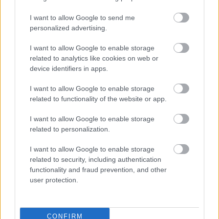
gyakran épít fel vállalkozásokat, rendszereket.
I want to allow Google to send me
Vízöntő
personalized advertising.
Innovatív kreativitás jellemzi: újítás, technológia,
I want to allow Google to enable storage
related to analytics like cookies on web or
forradalmi gondolatok. A Vízöntő szokatlan
device identifiers in apps.
ötletekből merít, és szeret a jövő felé alkotni.
I want to allow Google to enable storage
Halak
related to functionality of the website or app.
Művészi és spirituális kreativitás jellemzi: álmok,
I want to allow Google to enable storage
intuíció, zene, képzőművészet. A Halak gyakran a
related to personalization.
láthatatlan világból merít ihletet álomszerű
alkotásaiban.
I want to allow Google to enable storage
related to security, including authentication
functionality and fraud prevention, and other
user protection.
CONFIRM