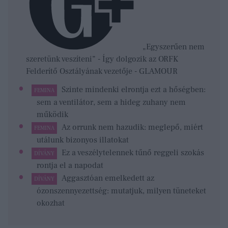
„Egyszerűen nem
szeretünk veszíteni” - Így dolgozik az ORFK
Felderítő Osztályának vezetője - GLAMOUR
Szinte mindenki elrontja ezt a hőségben:
FEMINA
sem a ventilátor, sem a hideg zuhany nem
működik
Az orrunk nem hazudik: meglepő, miért
FEMINA
utálunk bizonyos illatokat
Ez a veszélytelennek tűnő reggeli szokás
DÍVÁNY
rontja el a napodat
Aggasztóan emelkedett az
DÍVÁNY
ózonszennyezettség: mutatjuk, milyen tüneteket
okozhat