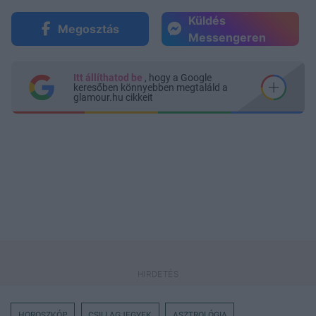
Küldés
Megosztás
Messengeren
Itt állíthatod be
, hogy a Google
keresőben könnyebben megtaláld a
glamour.hu cikkeit
HOROSZKÓP
CSILLAGJEGYEK
ASZTROLÓGIA