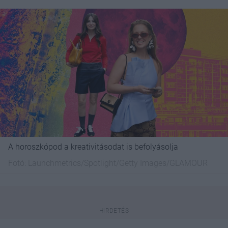
A horoszkópod a kreativitásodat is befolyásolja
Fotó:
Launchmetrics/Spotlight/Getty Images/GLAMOUR