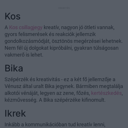
Kos
A
Kos csillagjegy
kreatív, nagyon jó ötleti vannak,
gyors felismerések és reakciók jellemzik
gondolkozásmódját, ösztönös megérzései lehetnek.
Nem fél új dolgokat kipróbálni, gyakran túlságosan
vakmerő is lehet.
Bika
Szépérzék és kreativitás - ez a két fő jellemzője a
Vénusz által uralt Bika jegynek. Bármiben megtalálja
alkotói vénáját, legyen az zene, főzés,
kertészkedés
,
kézművesség. A Bika szépérzéke kifinomult.
Ikrek
Inkább a kommunikációban tud kreatív lenni,