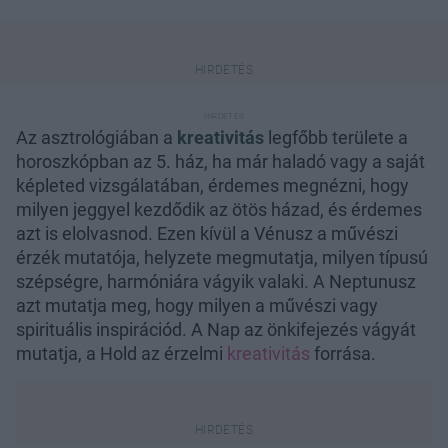
Az asztrológiában a
kreativitás
legfőbb területe a
horoszkópban az 5. ház, ha már haladó vagy a saját
képleted vizsgálatában, érdemes megnézni, hogy
milyen jeggyel kezdődik az ötös házad, és érdemes
azt is elolvasnod. Ezen kívül a Vénusz a művészi
érzék mutatója, helyzete megmutatja, milyen típusú
szépségre, harmóniára vágyik valaki. A Neptunusz
azt mutatja meg, hogy milyen a művészi vagy
spirituális inspirációd. A Nap az önkifejezés vágyát
mutatja, a Hold az érzelmi
kreativitás
forrása.