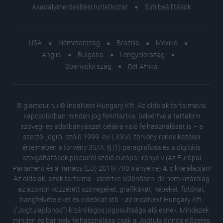
Akadálymentesítési nyilatkozat
Süti beállítások
USA
Németország
Brazília
Mexikó
Anglia
Bulgária
Lengyelország
Spanyolország
Dél-Afrika
© glamour.hu © IndaNext Hungary Kft. Az oldalak tartalmával
kapcsolatban minden jog fenntartva, beleértve a tartalom
szöveg- és adatbányászat céljára való felhasználását is – a
szerzői jogról szóló 1999. évi LXXVI. törvény rendelkezései
értelmében a törvény 35/A. § (1) paragrafusa és a digitális
szolgáltatások piacairól szóló európai irányelv (Az Európai
Parlament és a Tanács (EU) 2019/790 Irányelve) 4. cikke alapján!
Az oldalak, azok tartalma - ideértve különösen, de nem kizárólag
az azokon közzétett szövegeket, grafikákat, képeket, fotókat,
hangfelvételeket és videókat stb. - az IndaNext Hungary Kft.
("Jogtulajdonos") kizárólagos jogosultsága alá esnek. Mindezek
minden és bármely felhasználása csak a Jogtulajdonos előzetes