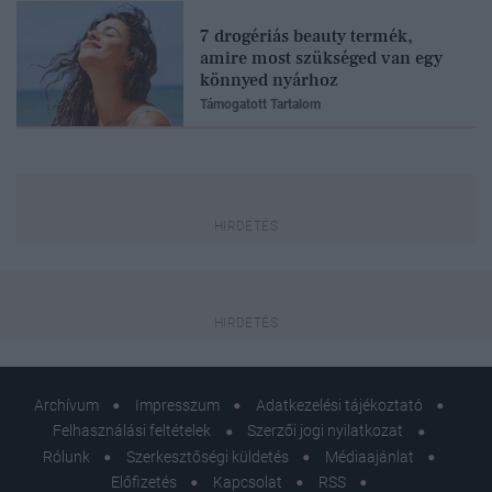
7 drogériás beauty termék,
amire most szükséged van egy
könnyed nyárhoz
Támogatott Tartalom
Archívum
Impresszum
Adatkezelési tájékoztató
Felhasználási feltételek
Szerzői jogi nyilatkozat
Rólunk
Szerkesztőségi küldetés
Médiaajánlat
Előfizetés
Kapcsolat
RSS