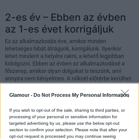
2-es év – Ebben az évben
az 1-es évet korrigáljuk
Ez az alkalmazkodás éve, amikor minden
lehetséges hibát átrágunk, korrigálunk. Ilyenkor
lehet mindent a helyére rakni, a lehető legjobban
kidolgozni. Ebben az évben az alkalmazkodásé a
főszerep, amikor olyan dolgokat is teszünk, ami
annyira nem kényelmes. A nőknél előtérbe kerülhet
az anyaság és a párkapcsolat.
Glamour -
Do Not Process My Personal Information
3-as év – A kommunikáció
éve, amikor a terveinket
If you wish to opt-out of the sale, sharing to third parties, or
processing of your personal or sensitive information for
megmutathatjuk másoknak
targeted advertising by us, please use the below opt-out
section to confirm your selection. Please note that after your
Ez az éve a könnyedségről, a szórakozásosról, és az
opt-out request is processed you may continue seeing