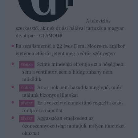
A televíziós
szerkesztő, akinek óriási hálával tartozik a magyar
divatipar - GLAMOUR
Rá sem ismernél a 22 éves Demi Moore-ra, amikor
életében először jelent meg a vörös szőnyegen
Szinte mindenki elrontja ezt a hőségben:
FEMINA
sem a ventilátor, sem a hideg zuhany nem
működik
Az orrunk nem hazudik: meglepő, miért
FEMINA
utálunk bizonyos illatokat
Ez a veszélytelennek tűnő reggeli szokás
DÍVÁNY
rontja el a napodat
Aggasztóan emelkedett az
DÍVÁNY
ózonszennyezettség: mutatjuk, milyen tüneteket
okozhat