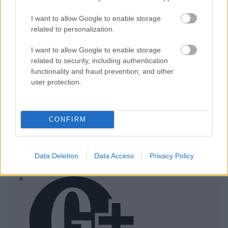
I want to allow Google to enable storage
related to personalization.
I want to allow Google to enable storage
related to security, including authentication
functionality and fraud prevention, and other
user protection.
Ezeket olvastad már?
Napi horoszkóp: Az Ikrekre ráfér egy kis
CONFIRM
kényeztetés, a Szűz végre elutazhat augusztus 6-án
Russell Crowe nemcsak rengeteget fogyott, de
Data Deletion
Data Access
Privacy Policy
brutálisan ki is gyúrta magát