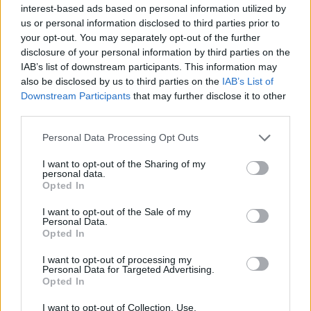
interest-based ads based on personal information utilized by
együttműködésről szólhat. Fókuszba kerülhetnek a
us or personal information disclosed to third parties prior to
tanulmányok, a kommunikáció. Jöhetnek nem várt
your opt-out. You may separately opt-out of the further
impulzusok és ilyenkor bátran vágj bele egy
disclosure of your personal information by third parties on the
utazásba, a lényeg a kapcsolódáson legyen.
IAB’s list of downstream participants. This information may
also be disclosed by us to third parties on the
IAB’s List of
Downstream Participants
that may further disclose it to other
third parties.
Please note that this website/app uses one or more Google
Personal Data Processing Opt Outs
services and may gather and store information including but
not limited to your visit or usage behaviour. You may click to
I want to opt-out of the Sharing of my
personal data.
grant or deny consent to Google and its third-party tags to
Opted In
use your data for below specified purposes in below Google
consent section.
I want to opt-out of the Sale of my
Personal Data.
Opted In
I want to opt-out of processing my
Personal Data for Targeted Advertising.
Opted In
I want to opt-out of Collection, Use,