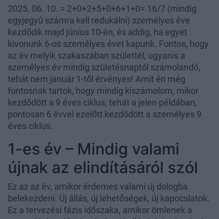
2025. 06. 10. = 2+0+2+5+0+6+1+0= 16/7 (mindig
egyjegyű számra kell redukálni) személyes éve
kezdődik majd június 10-én, és addig, ha egyet
kivonunk 6-os személyes évet kapunk. Fontos, hogy
az év melyik szakaszában születtél, ugyanis a
személyes év mindig születésnaptól számolandó,
tehát nem január 1-től érvényes! Amit én még
fontosnak tartok, hogy mindig kiszámolom, mikor
kezdődött a 9 éves ciklus, tehát a jelen példában,
pontosan 6 évvel ezelőtt kezdődött a személyes 9
éves ciklus.
1-es év – Mindig valami
újnak az elindításáról szól
Ez az az év, amikor érdemes valami új dologba
belekezdeni. Új állás, új lehetőségek, új kapocslatok.
Ez a tervezési fázis időszaka, amikor ömlenek a