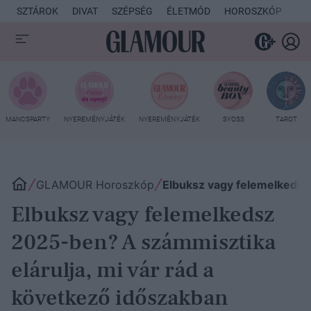
SZTÁROK
DIVAT
SZÉPSÉG
ÉLETMÓD
HOROSZKÓP
KU
MANCSPARTY
NYEREMÉNYJÁTÉK
NYEREMÉNYJÁTÉK
SYOSS
TAROT
GLAMOUR Horoszkóp
Elbuksz vagy felemelkedsz
Elbuksz vagy felemelkedsz
2025-ben? A számmisztika
elárulja, mi vár rád a
következő időszakban