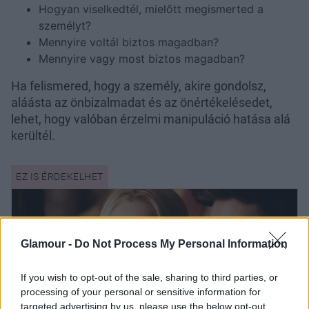
Hogyan viselkedtél, mielőtt megismerted a
személyt?
Mennyire voltál biztos magadban?
Mennyire vagy most biztos magadban?
Ha felismered, hogy a személy, akire gondolsz,
aláásta az önbizalmadat és az önértékelésedet,
lehet, hogy valóban érzelmi manipuláció hatása alá
kerültél.
Glamour -
Do Not Process My Personal Information
If you wish to opt-out of the sale, sharing to third parties, or
processing of your personal or sensitive information for
targeted advertising by us, please use the below opt-out