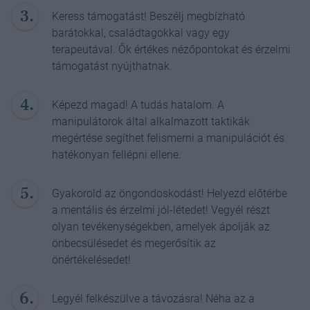
Keress támogatást! Beszélj megbízható
barátokkal, családtagokkal vagy egy
terapeutával. Ők értékes nézőpontokat és érzelmi
támogatást nyújthatnak.
Képezd magad! A tudás hatalom. A
manipulátorok által alkalmazott taktikák
megértése segíthet felismerni a manipulációt és
hatékonyan fellépni ellene.
Gyakorold az öngondoskodást! Helyezd előtérbe
a mentális és érzelmi jól-létedet! Vegyél részt
olyan tevékenységekben, amelyek ápolják az
önbecsülésedet és megerősítik az
önértékelésedet!
Legyél felkészülve a távozásra! Néha az a