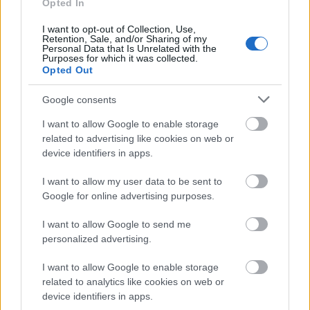
Opted In
manipuláció jele.
I want to opt-out of Collection, Use,
Retention, Sale, and/or Sharing of my
3. Kiegyensúlyozatlan a
Personal Data that Is Unrelated with the
Purposes for which it was collected.
kapcsolatod
Opted Out
Google consents
Az egészséges kapcsolatok a kölcsönösségen, a
kölcsönös tiszteleten és szereteten alapulnak. Ha a
I want to allow Google to enable storage
kapcsolatot egyoldalúnak érzed, ahol te
related to advertising like cookies on web or
folyamatosan adsz, a másik pedig mindig elvesz és
device identifiers in apps.
nem veszi figyelembe a határaidat, akkor
I want to allow my user data to be sent to
manipulációról lehet szó.
Google for online advertising purposes.
4. Elszigetelődsz másoktól
I want to allow Google to send me
personalized advertising.
A manipulátorok gyakran megpróbálnak elszigetelni
a barátaidtól és a családodtól. Ezáltal még inkább
I want to allow Google to enable storage
függővé válsz tőlük, és kevésbé valószínű, hogy
related to analytics like cookies on web or
külső nézőpontból láthatod a viselkedését. Ha a
device identifiers in apps.