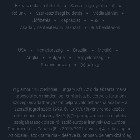
Felhasználási feltételek
Szerzői jogi nyilatkozat
Rólunk
Szerkesztőségi küldetés
Médiaajánlat
Előfizetés
Kapcsolat
RSS
Akadálymentesítési nyilatkozat
Süti beállítások
USA
Németország
Brazília
Mexikó
Anglia
Bulgária
Lengyelország
Spanyolország
Dél-Afrika
© glamour.hu © Ringier Hungary Kft. Az oldalak tartalmával
kapcsolatban minden jog fenntartva, beleértve a tartalom
szöveg- és adatbányászat céljára való felhasználását is – a
szerzői jogról szóló 1999. évi LXXVI. törvény rendelkezései
értelmében a törvény 35/A. § (1) paragrafusa és a digitális
szolgáltatások piacairól szóló európai irányelv (Az Európai
Parlament és a Tanács (EU) 2019/790 Irányelve) 4. cikke alapján!
Az oldalak, azok tartalma - ideértve különösen, de nem kizárólag