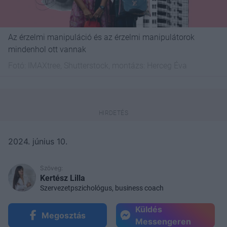
Az érzelmi manipuláció és az érzelmi manipulátorok
mindenhol ott vannak
Fotó:
IMAXtree, Shutterstock, montázs: Herceg Éva
2024. június 10.
Szöveg:
Kertész Lilla
Szervezetpszichológus, business coach
Küldés
Megosztás
Messengeren