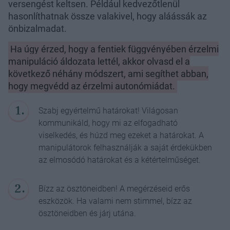
versengést keltsen. Például kedvezőtlenül
hasonlíthatnak össze valakivel, hogy aláássák az
önbizalmadat.
Ha úgy érzed, hogy a fentiek függvényében érzelmi
manipuláció áldozata lettél, akkor olvasd el a
következő néhány módszert, ami segíthet abban,
hogy megvédd az érzelmi autonómiádat.
Szabj egyértelmű határokat! Világosan
kommunikáld, hogy mi az elfogadható
viselkedés, és húzd meg ezeket a határokat. A
manipulátorok felhasználják a saját érdekükben
az elmosódó határokat és a kétértelműséget.
Bízz az ösztöneidben! A megérzéseid erős
eszközök. Ha valami nem stimmel, bízz az
ösztöneidben és járj utána.