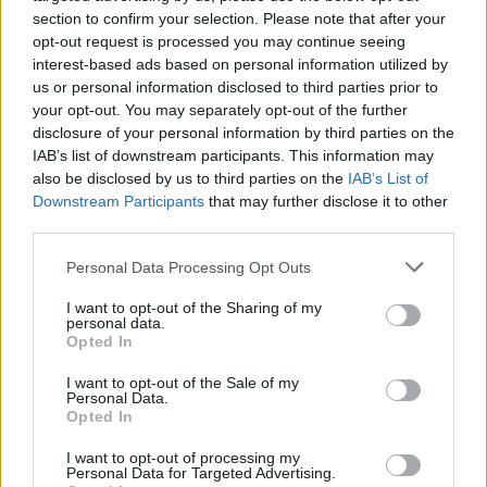
section to confirm your selection. Please note that after your
opt-out request is processed you may continue seeing
interest-based ads based on personal information utilized by
us or personal information disclosed to third parties prior to
9 félelmetes jel, amiről azonnal
your opt-out. You may separately opt-out of the further
felismersz egy nárcisztikus
disclosure of your personal information by third parties on the
IAB’s list of downstream participants. This information may
személyiségzavarral küzdő személyt
also be disclosed by us to third parties on the
IAB’s List of
a szakértő szerint
Downstream Participants
that may further disclose it to other
third parties.
2. Felelősséget érzel a
Please note that this website/app uses one or more Google
Personal Data Processing Opt Outs
services and may gather and store information including but
másik érzelmeiért
not limited to your visit or usage behaviour. You may click to
I want to opt-out of the Sharing of my
personal data.
grant or deny consent to Google and its third-party tags to
Opted In
use your data for below specified purposes in below Google
Az emberi kapcsolatokban természetes, ha
consent section.
empátiával viszonyulsz a másik felé, azonban
I want to opt-out of the Sale of my
Personal Data.
fontos tudatosítanod, hogy az empátia nem azt
Opted In
jelenti, hogy felelős vagy egy másik felnőtt
I want to opt-out of processing my
érzelmeiért. Ha valaki folyamatosan bűntudatot
Personal Data for Targeted Advertising.
vagy felelősséget ébreszt benned az érzéseiért, az a