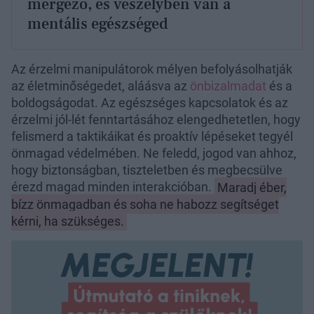
mérgező, és veszélyben van a
mentális egészséged
Az érzelmi manipulátorok mélyen befolyásolhatják
az életminőségedet, aláásva az
önbizalmadat
és a
boldogságodat. Az egészséges kapcsolatok és az
érzelmi jól-lét fenntartásához elengedhetetlen, hogy
felismerd a taktikáikat és proaktív lépéseket tegyél
önmagad védelmében. Ne feledd, jogod van ahhoz,
hogy biztonságban, tiszteletben és megbecsülve
érezd magad minden interakcióban.
Maradj éber,
bízz önmagadban és soha ne habozz segítséget
kérni, ha szükséges.