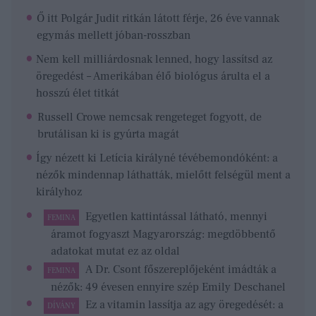
Ő itt Polgár Judit ritkán látott férje, 26 éve vannak
egymás mellett jóban-rosszban
Nem kell milliárdosnak lenned, hogy lassítsd az
öregedést – Amerikában élő biológus árulta el a
hosszú élet titkát
Russell Crowe nemcsak rengeteget fogyott, de
brutálisan ki is gyúrta magát
Így nézett ki Letícia királyné tévébemondóként: a
nézők mindennap láthatták, mielőtt felségül ment a
királyhoz
Egyetlen kattintással látható, mennyi
FEMINA
áramot fogyaszt Magyarország: megdöbbentő
adatokat mutat ez az oldal
A Dr. Csont főszereplőjeként imádták a
FEMINA
nézők: 49 évesen ennyire szép Emily Deschanel
Ez a vitamin lassítja az agy öregedését: a
DÍVÁNY