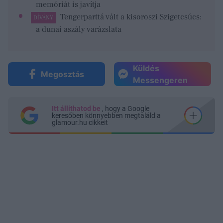
memóriát is javítja
Tengerparttá vált a kisoroszi Szigetcsúcs:
DÍVÁNY
a dunai aszály varázslata
Küldés
Megosztás
Messengeren
Itt állíthatod be
, hogy a Google
keresőben könnyebben megtaláld a
glamour.hu cikkeit