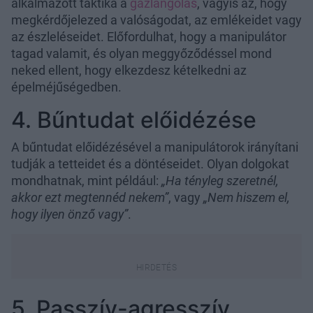
alkalmazott taktika a
gázlángolás
, vagyis az, hogy
megkérdőjelezed a valóságodat, az emlékeidet vagy
az észleléseidet. Előfordulhat, hogy a manipulátor
tagad valamit, és olyan meggyőződéssel mond
neked ellent, hogy elkezdesz kételkedni az
épelméjűségedben.
4. Bűntudat előidézése
A bűntudat előidézésével a manipulátorok irányítani
tudják a tetteidet és a döntéseidet. Olyan dolgokat
mondhatnak, mint például:
„Ha tényleg szeretnél,
akkor ezt megtennéd nekem”
, vagy
„Nem hiszem el,
hogy ilyen önző vagy”
.
5. Passzív-agresszív