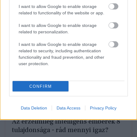
megszokottnál kevesebbet kommunikálsz vagy
I want to allow Google to enable storage
lépsz kapcsolatba a hozzád közel álló személyekkel,
related to functionality of the website or app.
érdemes átgondolnod, mi lehet ennek az oka.
I want to allow Google to enable storage
related to personalization.
I want to allow Google to enable storage
related to security, including authentication
functionality and fraud prevention, and other
user protection.
CONFIRM
Data Deletion
Data Access
Privacy Policy
Az érzelmileg intelligens emberek 8
tulajdonsága - rád mennyi igaz?