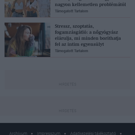
nagyon kellemetlen problémától
Támogatott Tartalom
Stressz, szoptatás,
fogamzásgátló: a nőgyógyász
elárulja, mi minden boríthatja
fel az intim egyensúlyt
Támogatott Tartalom
Archívum
Impresszum
Adatkezelési tájékoztató