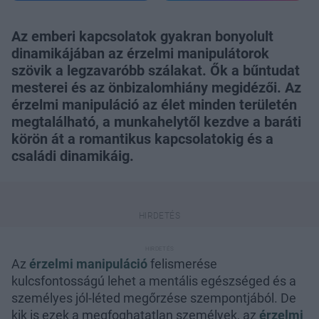
Az emberi kapcsolatok gyakran bonyolult
dinamikájában az érzelmi manipulátorok
szövik a legzavaróbb szálakat. Ők a bűntudat
mesterei és az önbizalomhiány megidézői. Az
érzelmi manipuláció az élet minden területén
megtalálható, a munkahelytől kezdve a baráti
körön át a romantikus kapcsolatokig és a
családi dinamikáig.
Az
érzelmi manipuláció
felismerése
kulcsfontosságú lehet a mentális egészséged és a
személyes jól-léted megőrzése szempontjából. De
kik is ezek a megfoghatatlan személyek, az
érzelmi