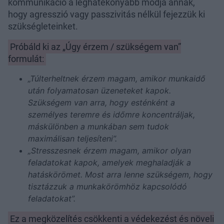
kommunikáció a leghatékonyabb módja annak,
hogy agresszió vagy passzivitás nélkül fejezzük ki
szükségleteinket.
Próbáld ki az „Úgy érzem / szükségem van”
formulát:
„Túlterheltnek érzem magam, amikor munkaidő
után folyamatosan üzeneteket kapok.
Szükségem van arra, hogy esténként a
személyes teremre és időmre koncentráljak,
máskülönben a munkában sem tudok
maximálisan teljesíteni”.
„Stresszesnek érzem magam, amikor olyan
feladatokat kapok, amelyek meghaladják a
hatáskörömet. Most arra lenne szükségem, hogy
tisztázzuk a munkakörömhöz kapcsolódó
feladatokat”.
Ez a megközelítés csökkenti a védekezést és növeli