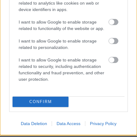
related to analytics like cookies on web or
következetességet!
device identifiers in apps.
A következetesség kulcsfontosságú a határok
I want to allow Google to enable storage
kijelölésében. Ha kijelented például azt, hogy
related to functionality of the website or app.
munkaidő után nem válaszolsz, akkor tartsd be a
I want to allow Google to enable storage
saját magadnak tett ígéreteidet is. Ez megerősíti a
related to personalization.
határaid tiszteletben tartását.
I want to allow Google to enable storage
A bűntudat és az ellenállás
related to security, including authentication
leküzdése
functionality and fraud prevention, and other
user protection.
Előfordulhat, hogy kényelmetlenül érzed magad,
amikor elkezded tudatosan kijelölni és
CONFIRM
kommunikálni a határaidat, különösen egy
hierarchikus munkakörnyezetben.
Brené Brown
kutatásai azonban rávilágítanak arra, hogy a
Data Deletion
Data Access
Privacy Policy
sebezhetőség és az asszertivitás a hiteles és
tiszteletteljes kapcsolatok kulcsa. A határok