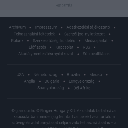
Archívum
Impresszum
Adatkezelési tájékoztató
Felhasználási feltételek
Szerzői jogi nyilatkozat
Rólunk
Szerkesztőségi küldetés
Médiaajánlat
Előfizetés
Kapcsolat
RSS
Akadálymentesítési nyilatkozat
Süti beállítások
USA
Németország
Brazília
Mexikó
Anglia
Bulgária
Lengyelország
Spanyolország
Dél-Afrika
© glamour.hu © Ringier Hungary Kft. Az oldalak tartalmával
kapcsolatban minden jog fenntartva, beleértve a tartalom
szöveg- és adatbányászat céljára való felhasználását is – a