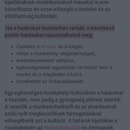
kijelölésének modellezésével másokat is erre
bátoríthatsz és ezzel elősegíti a tisztelet és az
átláthatóság kultúráját.
Ha a határokat tiszteletben tartják, a következő
pozitív hatásokat tapasztalhatod meg:
Csökken a
stressz
és a kiégés,
nőhet a munkahelyi elégedettséged,
eredményesebbé válhatsz,
egészségesebb egyensúlyt tarthatsz fenn a
munka és a magánélet között,
növelheted az önbecsülésedet.
Egy egészséges munkahelyi kultúrában a határokat
a tisztelet, nem pedig a gyengeség jelének tekintik.
A vezetők a munkaterhelésről és az elvárásokról
szóló nyílt megbeszélések támogatásával
elősegíthetik ezt a kultúrát. A határok kijelölése a
munkahelyen az
öngondoskodás
és önmagunk