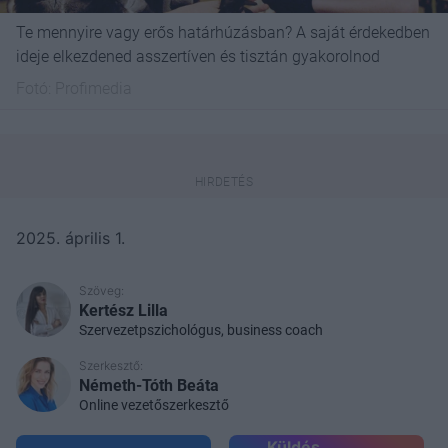
Te mennyire vagy erős határhúzásban? A saját érdekedben
ideje elkezdened asszertíven és tisztán gyakorolnod
Fotó:
Profimedia
2025. április 1.
Szöveg:
Kertész Lilla
Szervezetpszichológus, business coach
Szerkesztő:
Németh-Tóth Beáta
Online vezetőszerkesztő
Küldés