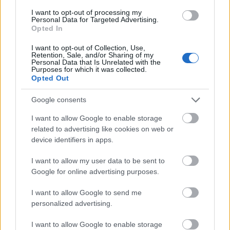
I want to opt-out of processing my
Personal Data for Targeted Advertising.
Opted In
I want to opt-out of Collection, Use,
Retention, Sale, and/or Sharing of my
Personal Data that Is Unrelated with the
Purposes for which it was collected.
Opted Out
Google consents
I want to allow Google to enable storage
related to advertising like cookies on web or
device identifiers in apps.
6 technika, amit minden
munkahelyen tanítani kellene, hogy
I want to allow my user data to be sent to
megelőzzük a félreértéseket és a
Google for online advertising purposes.
felesleges sértődést
I want to allow Google to send me
personalized advertising.
Gyakorold a
I want to allow Google to enable storage