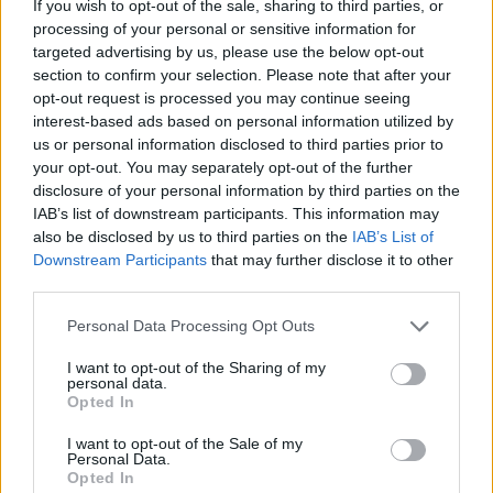
határaidat!
If you wish to opt-out of the sale, sharing to third parties, or
processing of your personal or sensitive information for
Egy új munkakör vagy pozíció esetén könnyebb
targeted advertising by us, please use the below opt-out
határokat felállítani. Fogalmazd meg egyértelműen
section to confirm your selection. Please note that after your
opt-out request is processed you may continue seeing
és nyugodtan a preferenciáidat, például a
interest-based ads based on personal information utilized by
következőképpen:
„Sürgős ügyekben munkaidő után
us or personal information disclosed to third parties prior to
is elérhető vagyok, de a nem sürgős e-mailekre a
your opt-out. You may separately opt-out of the further
következő munkanapon válaszolok”.
disclosure of your personal information by third parties on the
IAB’s list of downstream participants. This information may
Kommunikálj proaktívan és
also be disclosed by us to third parties on the
IAB’s List of
Downstream Participants
that may further disclose it to other
tisztán!
third parties.
A félreértések elkerülése érdekében proaktívan
Please note that this website/app uses one or more Google
Personal Data Processing Opt Outs
kommunikáld a határaidat. Ha például hétvégén
services and may gather and store information including but
not limited to your visit or usage behaviour. You may click to
I want to opt-out of the Sharing of my
nem szeretnél munkahelyi hívásokra válaszolni,
personal data.
grant or deny consent to Google and its third-party tags to
akkor azt tudasd előre a csapatoddal és a
Opted In
use your data for below specified purposes in below Google
vezetőddel.
consent section.
I want to opt-out of the Sale of my
Personal Data.
Opted In