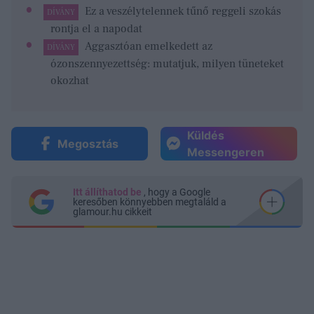
Ez a veszélytelennek tűnő reggeli szokás
DÍVÁNY
rontja el a napodat
Aggasztóan emelkedett az
DÍVÁNY
ózonszennyezettség: mutatjuk, milyen tüneteket
okozhat
Küldés
Megosztás
Messengeren
Itt állíthatod be
, hogy a Google
keresőben könnyebben megtaláld a
glamour.hu cikkeit