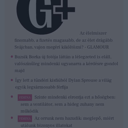
Az élelmiszer
finomabb, a fizetés magasabb, de az élet drágább
Svájcban, vajon megéri kiköltözni? - GLAMOUR
Buzsik Borka új fotója láttán a lélegzeted is eláll,
valószínűleg mindenki ugyanarra a kérdésre gondol
majd
Így lett a tündéri kisfiúból Dylan Sprouse a világ
egyik legsármosabb férfija
Szinte mindenki elrontja ezt a hőségben:
FEMINA
sem a ventilátor, sem a hideg zuhany nem
működik
Az orrunk nem hazudik: meglepő, miért
FEMINA
utálunk bizonyos illatokat