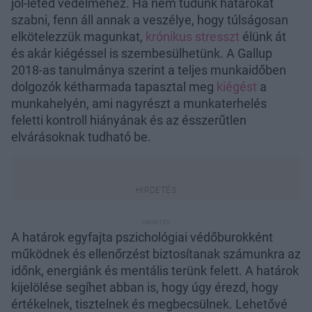
jól-léted védelméhez. Ha nem tudunk határokat
szabni, fenn áll annak a veszélye, hogy túlságosan
elkötelezzük magunkat,
krónikus stresszt
élünk át
és akár kiégéssel is szembesülhetünk. A Gallup
2018-as tanulmánya szerint a teljes munkaidőben
dolgozók kétharmada tapasztal meg
kiégést
a
munkahelyén, ami nagyrészt a munkaterhelés
feletti kontroll hiányának és az ésszerűtlen
elvárásoknak tudható be.
A határok egyfajta pszichológiai védőburokként
működnek és ellenőrzést biztosítanak számunkra az
időnk, energiánk és mentális terünk felett. A határok
kijelölése segíhet abban is, hogy úgy érezd, hogy
értékelnek, tisztelnek és megbecsülnek. Lehetővé