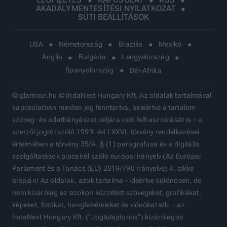
AKADÁLYMENTESÍTÉSI NYILATKOZAT
SÜTI BEÁLLÍTÁSOK
USA
Németország
Brazília
Mexikó
Anglia
Bulgária
Lengyelország
Spanyolország
Dél-Afrika
© glamour.hu © IndaNext Hungary Kft. Az oldalak tartalmával
kapcsolatban minden jog fenntartva, beleértve a tartalom
szöveg- és adatbányászat céljára való felhasználását is – a
szerzői jogról szóló 1999. évi LXXVI. törvény rendelkezései
értelmében a törvény 35/A. § (1) paragrafusa és a digitális
szolgáltatások piacairól szóló európai irányelv (Az Európai
Parlament és a Tanács (EU) 2019/790 Irányelve) 4. cikke
alapján! Az oldalak, azok tartalma - ideértve különösen, de
nem kizárólag az azokon közzétett szövegeket, grafikákat,
képeket, fotókat, hangfelvételeket és videókat stb. - az
IndaNext Hungary Kft. ("Jogtulajdonos") kizárólagos