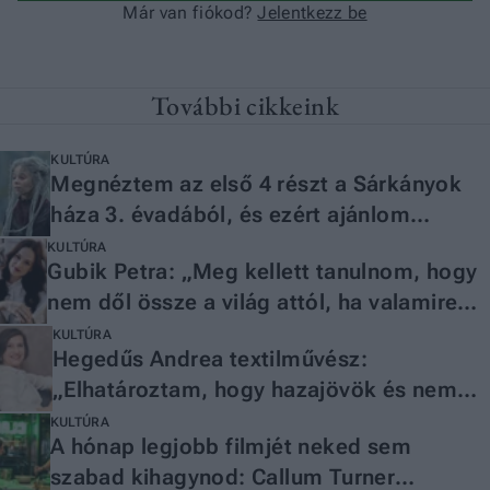
További cikkeink
KULTÚRA
Megnéztem az első 4 részt a Sárkányok
háza 3. évadából, és ezért ajánlom
filmkritikusként
KULTÚRA
Gubik Petra: „Meg kellett tanulnom, hogy
nem dől össze a világ attól, ha valamire
nemet mondok”
KULTÚRA
Hegedűs Andrea textilművész:
„Elhatároztam, hogy hazajövök és nem
fogok siránkozni”
KULTÚRA
A hónap legjobb filmjét neked sem
szabad kihagynod: Callum Turner