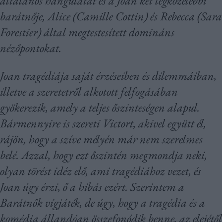
általános hangulatát és a Joan két legközelebbi
barátnője, Alice (Camille Cottin) és Rebecca (Sara
Forestier) által megtestesített domináns
nézőpontokat.
Joan tragédiája saját érzéseiben és dilemmáiban,
illetve a szeretetről alkotott felfogásában
gyökerezik, amely a teljes őszinteségen alapul.
Bármennyire is szereti Victort, akivel együtt él,
rájön, hogy a szíve mélyén már nem szerelmes
belé. Azzal, hogy ezt őszintén megmondja neki,
olyan törést idéz elő, ami tragédiához vezet, és
Joan úgy érzi, ő a hibás ezért. Szerintem a
Barátnők vígjáték, de úgy, hogy a tragédia és a
komédia állandóan összefonódik benne, az elejétől