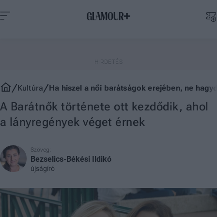
Kultúra
Ha hiszel a női barátságok erejében, ne hagyd 
A Barátnők története ott kezdődik, ahol
a lányregények véget érnek
Szöveg:
Bezselics-Békési Ildikó
újságíró