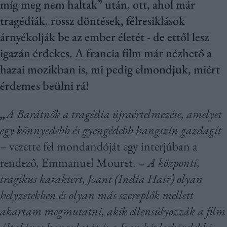
míg meg nem haltak” után, ott, ahol már
tragédiák, rossz döntések, félresiklások
árnyékolják be az ember életét - de ettől lesz
igazán érdekes. A francia film már nézhető a
hazai mozikban is, mi pedig elmondjuk, miért
érdemes beülni rá!
„
A Barátnők a tragédia újraértelmezése, amelyet
egy könnyedebb és gyengédebb hangszín gazdagít
– vezette fel mondandóját egy interjúban a
rendező, Emmanuel Mouret. –
A központi,
tragikus karaktert, Joant (India Hair) olyan
helyzetekben és olyan más szereplők mellett
akartam megmutatni, akik ellensúlyozzák a film