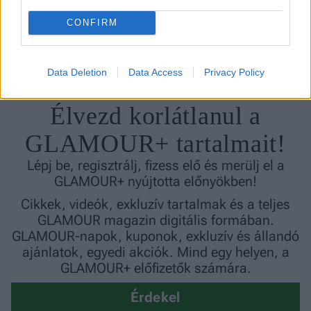
Nem minden
CONFIRM
barátság tart örökké, innen tudhatod, ha
már inkább elvesz tőled
Data Deletion
Data Access
Privacy Policy