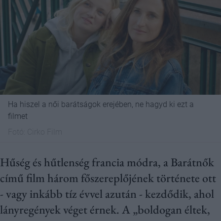
Ha hiszel a női barátságok erejében, ne hagyd ki ezt a
filmet
Fotó:
Cirko Film
Hűség és hűtlenség francia módra, a Barátnők
című film három főszereplőjének története ott
- vagy inkább tíz évvel azután - kezdődik, ahol
lányregények véget érnek. A „boldogan éltek,