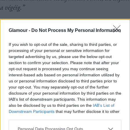
a végéig.”
Sorsfordító pillanatok
Glamour -
Do Not Process My Personal Information
De a Barátnők nem puszta melodráma. Joan
If you wish to opt-out of the sale, sharing to third parties, or
történetszála valóban összefügg Alice fordított
processing of your personal or sensitive information for
targeted advertising by us, please use the below opt-out
helyzetével, aki számára a párkapcsolat nem a
section to confirm your selection. Please note that after your
szenvedést okozó szenvedélyről, hanem sokkal
opt-out request is processed you may continue seeing
interest-based ads based on personal information utilized by
inkább a stabilitásról és a biztonságról szól.
us or personal information disclosed to third parties prior to
Mindez lehetővé teszi az egymásnak
your opt-out. You may separately opt-out of the further
disclosure of your personal information by third parties on the
ellentmondó felfogás és a különféle hangnem
IAB’s list of downstream participants. This information may
közötti váltásokat is. A harmadik
barátnő
,
also be disclosed by us to third parties on the
IAB’s List of
Downstream Participants
that may further disclose it to other
Rebecca újabb nézőpontot kínál: ő a
third parties.
szerelemben és a munkában egyaránt
Please note that this website/app uses one or more Google
Personal Data Processing Opt Outs