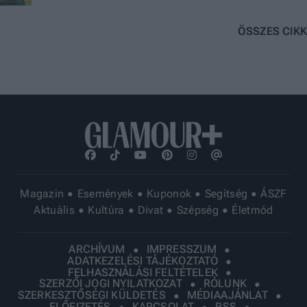
zseniálisat alakít benne
ÖSSZES CIKK
Magazin
Események
Kuponok
Segítség
ÁSZF
Aktuális
Kultúra
Divat
Szépség
Életmód
ARCHÍVUM
IMPRESSZUM
ADATKEZELÉSI TÁJÉKOZTATÓ
FELHASZNÁLÁSI FELTÉTELEK
SZERZŐI JOGI NYILATKOZAT
RÓLUNK
SZERKESZTŐSÉGI KÜLDETÉS
MÉDIAAJÁNLAT
ELŐFIZETÉS
KAPCSOLAT
RSS