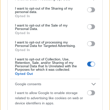
bizonytalan, és több stabilitást keres.
services and may gather and store information including but
not limited to your visit or usage behaviour. You may click to
I want to opt-out of the Sharing of my
personal data.
grant or deny consent to Google and its third-party tags to
A történet időhurokkal kezdődik, majd úgy
Opted In
use your data for below specified purposes in below Google
bontakozik ki, hogy az az érzésünk, egy véget
consent section.
I want to opt-out of the Sale of my
Personal Data.
nem érő történetet nézünk.
A sztori több, mint
Opted In
két évet ölel fel. A narráció a tragédiával vezet be
I want to opt-out of processing my
Personal Data for Targeted Advertising.
minket a történetbe, amelyet elhagyunk, hogy
Opted In
visszatérjünk a múltba, mielőtt újra
I want to opt-out of Collection, Use,
Retention, Sale, and/or Sharing of my
visszakanyarodnánk a kiindulóponthoz. A film
Personal Data that Is Unrelated with the
Purposes for which it was collected.
az időkeretek váltogatásával bontakozik ki,
Opted Out
gyökeresen eltérő hangulatokkal, melyek során a
Google consents
három főszereplő történetszála megmutatja
I want to allow Google to enable storage
magát.
related to advertising like cookies on web or
device identifiers in apps.