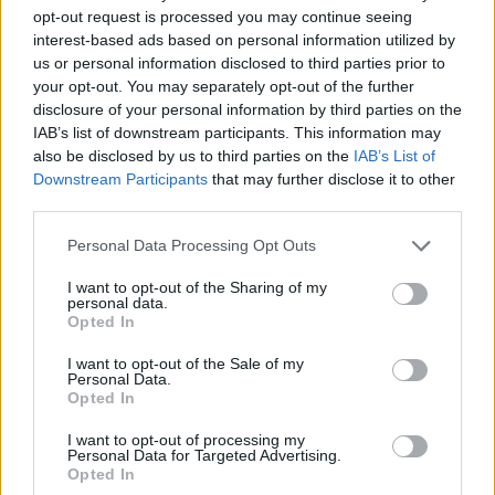
opt-out request is processed you may continue seeing
interest-based ads based on personal information utilized by
us or personal information disclosed to third parties prior to
your opt-out. You may separately opt-out of the further
disclosure of your personal information by third parties on the
IAB’s list of downstream participants. This information may
also be disclosed by us to third parties on the
IAB’s List of
Downstream Participants
that may further disclose it to other
third parties.
A fengsuj szerint
Please note that this website/app uses one or more Google
Personal Data Processing Opt Outs
ilyen a tökéletes hálószoba
services and may gather and store information including but
not limited to your visit or usage behaviour. You may click to
I want to opt-out of the Sharing of my
personal data.
grant or deny consent to Google and its third-party tags to
Az alvás és a bőr kapcsolata
Opted In
use your data for below specified purposes in below Google
consent section.
I want to opt-out of the Sale of my
Personal Data.
„
Az alvás minősége szorosan összefügg általános
Opted In
jólétünkkel, bőrünk állapotával és a
I want to opt-out of processing my
Personal Data for Targeted Advertising.
testsúlyunkkal. Alvás közben csökken a
Opted In