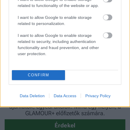
related to functionality of the website or app.
a legtöbb kollagén és elasztin, amely a bőr
rugalmasságát szolgálja
” - mondja a
I want to allow Google to enable storage
related to personalization.
neurológus.
I want to allow Google to enable storage
related to security, including authentication
functionality and fraud prevention, and other
user protection.
CONFIRM
Data Deletion
Data Access
Privacy Policy