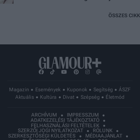
szépségpillanatai
ÖSSZES CIKK
Magazin
Események
Kuponok
Segítség
ÁSZF
Aktuális
Kultúra
Divat
Szépség
Életmód
ARCHÍVUM
IMPRESSZUM
ADATKEZELÉSI TÁJÉKOZTATÓ
FELHASZNÁLÁSI FELTÉTELEK
SZERZŐI JOGI NYILATKOZAT
RÓLUNK
SZERKESZTŐSÉGI KÜLDETÉS
MÉDIAAJÁNLAT