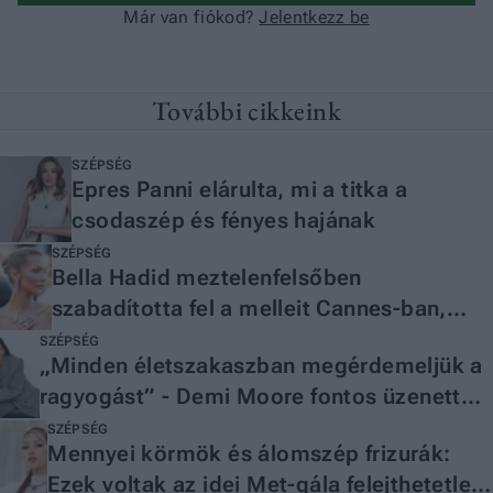
További cikkeink
SZÉPSÉG
Epres Panni elárulta, mi a titka a
csodaszép és fényes hajának
SZÉPSÉG
Bella Hadid meztelenfelsőben
szabadította fel a melleit Cannes-ban,
óriási feltűnést keltett
SZÉPSÉG
„Minden életszakaszban megérdemeljük a
ragyogást” - Demi Moore fontos üzenettel
csatlakozott a Lancôme csapatához
SZÉPSÉG
Mennyei körmök és álomszép frizurák:
Ezek voltak az idei Met-gála felejthetetlen