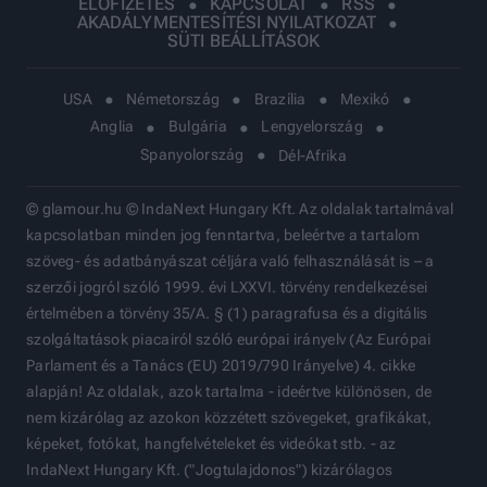
ELŐFIZETÉS
KAPCSOLAT
RSS
AKADÁLYMENTESÍTÉSI NYILATKOZAT
SÜTI BEÁLLÍTÁSOK
USA
Németország
Brazília
Mexikó
Anglia
Bulgária
Lengyelország
Spanyolország
Dél-Afrika
© glamour.hu © IndaNext Hungary Kft. Az oldalak tartalmával
kapcsolatban minden jog fenntartva, beleértve a tartalom
szöveg- és adatbányászat céljára való felhasználását is – a
szerzői jogról szóló 1999. évi LXXVI. törvény rendelkezései
értelmében a törvény 35/A. § (1) paragrafusa és a digitális
szolgáltatások piacairól szóló európai irányelv (Az Európai
Parlament és a Tanács (EU) 2019/790 Irányelve) 4. cikke
alapján! Az oldalak, azok tartalma - ideértve különösen, de
nem kizárólag az azokon közzétett szövegeket, grafikákat,
képeket, fotókat, hangfelvételeket és videókat stb. - az
IndaNext Hungary Kft. ("Jogtulajdonos") kizárólagos