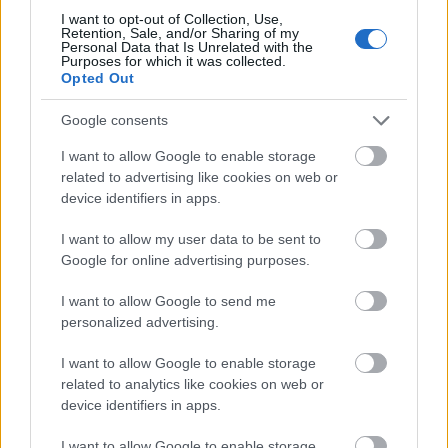
vérnyomásunk és lassul a pulzusunk, a növekedési
I want to opt-out of Collection, Use,
hormon (HGH) több mint hetven százalékát a
Retention, Sale, and/or Sharing of my
Personal Data that Is Unrelated with the
Purposes for which it was collected.
bőrünk alvás közben termeli, ez pedig
Opted Out
tudományosan alátámasztja, hogy éjszaka nem
Google consents
csak álmodunk, de szépülünk is. Az egészséges és
I want to allow Google to enable storage
ragyogó bőrkép érdekében már a kora esti órákban
related to advertising like cookies on web or
fontos folyamatok mennek végbe szervezetünkben.
device identifiers in apps.
I want to allow my user data to be sent to
Ilyenkor éri el a bőr felszívó képességének csúcsát,
Google for online advertising purposes.
valamint később az éjszaka folyamán, az
I want to allow Google to send me
úgynevezett lassú hullámú mélyalvás
personalized advertising.
állapotában zajlik a sejt újraképződés és
I want to allow Google to enable storage
regenerálódás, illetve a nyirok- és kapilláris
related to analytics like cookies on web or
device identifiers in apps.
rendszerből ilyenkor tudja a bőr elvezetni a káros
anyagokat Továbbá ebben a fázisban termelődik
I want to allow Google to enable storage