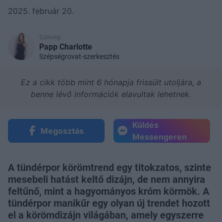
2025. február 20.
Szöveg:
Papp Charlotte
Szépségrovat-szerkesztés
Ez a cikk több mint 6 hónapja frissült utoljára, a
benne lévő információk elavultak lehetnek.
Küldés
Megosztás
Messengeren
A tündérpor körömtrend egy titokzatos, szinte
mesebeli hatást keltő dizájn, de nem annyira
feltűnő, mint a hagyományos króm körmök. A
tündérpor manikűr egy olyan új trendet hozott
el a körömdizájn világában, amely egyszerre