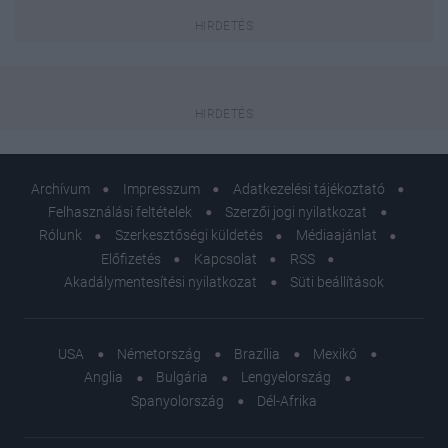
Archívum
Impresszum
Adatkezelési tájékoztató
Felhasználási feltételek
Szerzői jogi nyilatkozat
Rólunk
Szerkesztőségi küldetés
Médiaajánlat
Előfizetés
Kapcsolat
RSS
Akadálymentesítési nyilatkozat
Süti beállítások
USA
Németország
Brazília
Mexikó
Anglia
Bulgária
Lengyelország
Spanyolország
Dél-Afrika