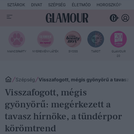
SZTÁROK
DIVAT
SZÉPSÉG
ÉLETMÓD
HOROSZKÓP
KU
MANCSPARTY
NYEREMÉNYJÁTÉK
SYOSS
TAROT
GLAMOUR
20
Szépség
Visszafogott, mégis gyönyörű a tavasz 
Visszafogott, mégis
gyönyörű: megérkezett a
tavasz hírnöke, a tündérpor
körömtrend