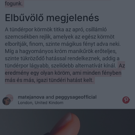
fogunk.
Elbűvölő megjelenés
A tündérpor körmök titka az apró, csillámló
szemcsékben rejlik, amelyek az egész körmöt
elborítják, finom, szinte mágikus fényt adva neki.
Míg a hagyományos króm manikűrök erőteljes,
szinte tükröződő hatással rendelkeznek, addig a
tündérpor lágyabb, szelídebb alternatívát kínál.
Az
eredmény egy olyan köröm, ami minden fényben
más és más, igazi tündéri hatást kelt.