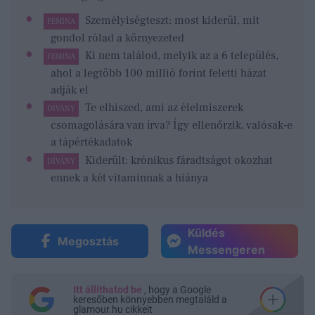
Személyiségteszt: most kiderül, mit
FEMINA
gondol rólad a környezeted
Ki nem találod, melyik az a 6 település,
FEMINA
ahol a legtöbb 100 millió forint feletti házat
adják el
Te elhiszed, ami az élelmiszerek
DÍVÁNY
csomagolására van írva? Így ellenőrzik, valósak-e
a tápértékadatok
Kiderült: krónikus fáradtságot okozhat
DÍVÁNY
ennek a két vitaminnak a hiánya
Küldés
Megosztás
Messengeren
Itt állíthatod be
, hogy a Google
keresőben könnyebben megtaláld a
glamour.hu cikkeit