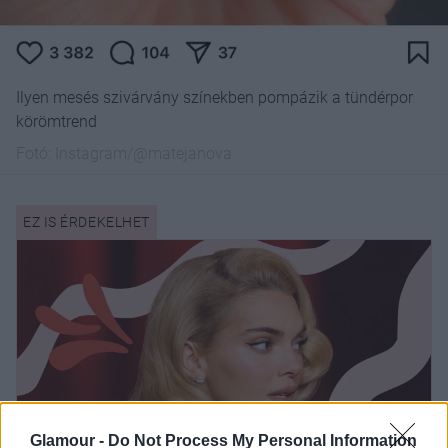
Ilyen mesés szivárvány színekben pompázik a tündérpor
körömtrend
Fotó:
Instagram/@matejanova
Glamour -
Do Not Process My Personal Information