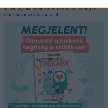
csillámok különösen jól működnek ebben a
stílusban, tökéletesen megteremtve a tündérpor
manikűr varázslatos hatását.