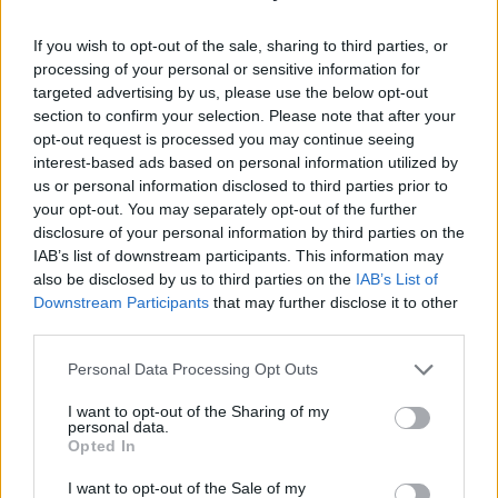
If you wish to opt-out of the sale, sharing to third parties, or
Megérkezett a mackó bob hajtrend, és
processing of your personal or sensitive information for
targeted advertising by us, please use the below opt-out
most nincs ennél csodálatosabb
section to confirm your selection. Please note that after your
opt-out request is processed you may continue seeing
interest-based ads based on personal information utilized by
Így készül a tündérpor
us or personal information disclosed to third parties prior to
your opt-out. You may separately opt-out of the further
körömtrend
disclosure of your personal information by third parties on the
IAB’s list of downstream participants. This information may
A tündérpor körmök elkészítése otthon meglepően
also be disclosed by us to third parties on the
IAB’s List of
egyszerű, még azok számára is, akik nem túl
Downstream Participants
that may further disclose it to other
gyakorlottak a körömdizájnban.
Manapság számos
third parties.
csillogó körömlakk
érhető el, de a szakértők szerint
Please note that this website/app uses one or more Google
egyes speciális lakkok különösen alkalmasak a
Personal Data Processing Opt Outs
services and may gather and store information including but
tündérpor hatású körmök otthoni elkészítésére. A
not limited to your visit or usage behaviour. You may click to
I want to opt-out of the Sharing of my
legjobb választás azok számára, akik otthon
personal data.
grant or deny consent to Google and its third-party tags to
Opted In
szeretnék megvalósítani ezt a trendet, olyan lakkok
use your data for below specified purposes in below Google
használata, amelyek finom csillámot adnak a
consent section.
I want to opt-out of the Sale of my