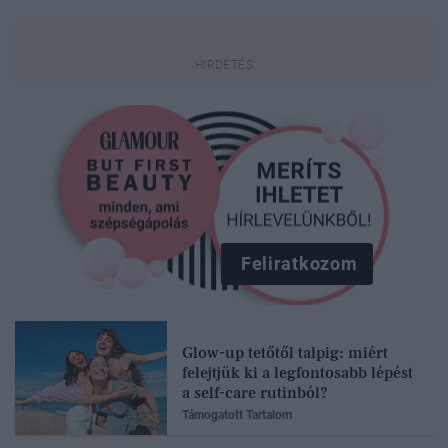
Feliratkozom
Glow-up tetőtől talpig: miért
felejtjük ki a legfontosabb lépést
a self-care rutinból?
Támogatott Tartalom