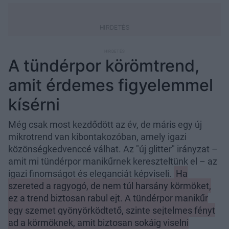
A tündérpor körömtrend,
amit érdemes figyelemmel
kísérni
Még csak most kezdődött az év, de máris egy új
mikrotrend van kibontakozóban, amely igazi
közönségkedvenccé válhat. Az "új glitter" irányzat –
amit mi tündérpor manikűrnek kereszteltünk el – az
igazi finomságot és eleganciát képviseli.
Ha
szereted a ragyogó, de nem túl harsány körmöket,
ez a trend biztosan rabul ejt. A tündérpor manikűr
egy szemet gyönyörködtető, szinte sejtelmes fényt
ad a körmöknek, amit biztosan sokáig viselni