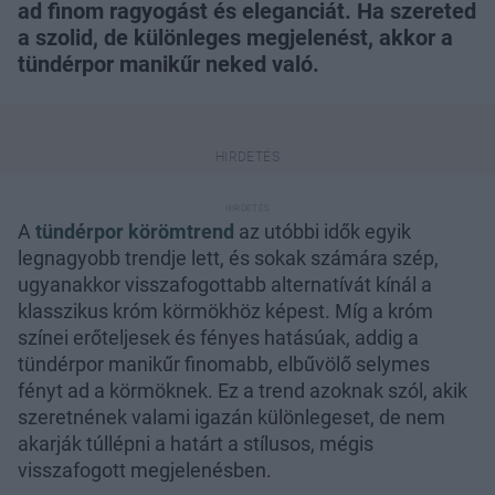
ad finom ragyogást és eleganciát. Ha szereted
a szolid, de különleges megjelenést, akkor a
tündérpor manikűr neked való.
A
tündérpor
körömtrend
az utóbbi idők egyik
legnagyobb trendje lett, és sokak számára szép,
ugyanakkor visszafogottabb alternatívát kínál a
klasszikus króm körmökhöz képest. Míg a króm
színei erőteljesek és fényes hatásúak, addig a
tündérpor manikűr finomabb, elbűvölő selymes
fényt ad a körmöknek. Ez a trend azoknak szól, akik
szeretnének valami igazán különlegeset, de nem
akarják túllépni a határt a stílusos, mégis
visszafogott megjelenésben.