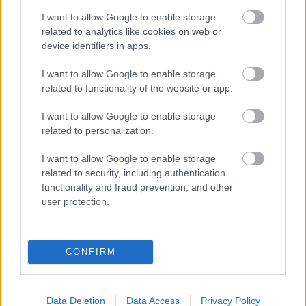
I want to allow Google to enable storage
related to analytics like cookies on web or
device identifiers in apps.
I want to allow Google to enable storage
related to functionality of the website or app.
I want to allow Google to enable storage
related to personalization.
I want to allow Google to enable storage
1. Xtreme Reszelő 100/100 körömreszelő CRYSTAL NAILS
related to security, including authentication
630 Ft/db 2. Miracle Gel Top Coat körömlakk (106 Unicorn)
functionality and fraud prevention, and other
SALLY HANSEN 3299 Ft/14,7 ml 3. Neroli & Orchidea
user protection.
kézkrém L'OCCITANE 3070 Ft/30 ml
A finom, irizáló fények és a csillogó hatások
CONFIRM
könnyen elérhetők anélkül, hogy szalonba kellene
menni,
és a megfelelő árnyalatok használatával
bámulatos eredmény érhető el. A kék-lila finom
Data Deletion
Data Access
Privacy Policy