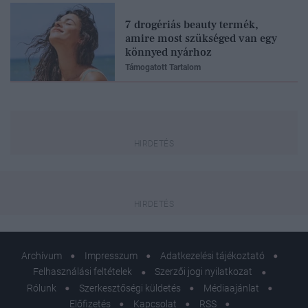
7 drogériás beauty termék,
amire most szükséged van egy
könnyed nyárhoz
Támogatott Tartalom
Archívum
Impresszum
Adatkezelési tájékoztató
Felhasználási feltételek
Szerzői jogi nyilatkozat
Rólunk
Szerkesztőségi küldetés
Médiaajánlat
Előfizetés
Kapcsolat
RSS