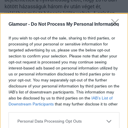
kötött házasságuk három év után véget ér,
valójában már öt hónapja külön voltak. A színész
azóta a mindössze 22 éves Natalie Kuckenburg
Glamour -
Do Not Process My Personal Information
modellel költözött össze, exe azonban úgy tűnik,
idáig nem lépett tovább. Ami Brad Pittet illeti,
If you wish to opt-out of the sale, sharing to third parties, or
szándékosan nem veri nagy dobra, kivel ismerkedik,
processing of your personal or sensitive information for
nagyon tart ugyanis attól, hogy Angelina Jolie nem
targeted advertising by us, please use the below opt-out
nézné jó szemmel, és ellene hangolná a gyerekeket,
section to confirm your selection. Please note that after your
kapcsolatuk pedig már így is eléggé terhelt.
opt-out request is processed you may continue seeing
interest-based ads based on personal information utilized by
us or personal information disclosed to third parties prior to
your opt-out. You may separately opt-out of the further
disclosure of your personal information by third parties on the
IAB’s list of downstream participants. This information may
also be disclosed by us to third parties on the
IAB’s List of
Downstream Participants
that may further disclose it to other
third parties.
Please note that this website/app uses one or more Google
Personal Data Processing Opt Outs
services and may gather and store information including but