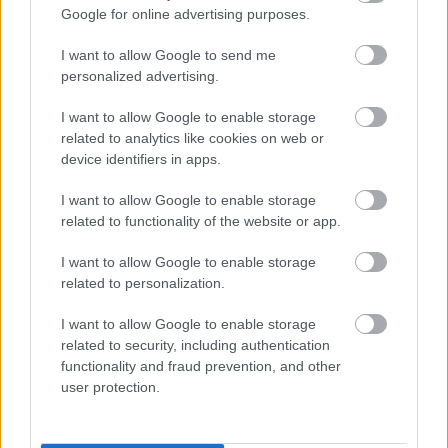
Google for online advertising purposes.
meg, amikor 2019 nyarán Németországban
promózták a Volt egyszer egy... Hollywood című
I want to allow Google to send me
filmet, három hónappal később pedig már Kanye
personalized advertising.
West koncertjén látták őket kettesben.
I want to allow Google to enable storage
Forrás:
pagesix.com
related to analytics like cookies on web or
device identifiers in apps.
Kávé mellé friss és ropogós
I want to allow Google to enable storage
hírek, egyenesen
related to functionality of the website or app.
Hollywoodból:
I want to allow Google to enable storage
related to personalization.
Dobj el mindent, jön a Neveletlen hercegnő 3.
része!
I want to allow Google to enable storage
Sosem találod ki, kivel jött össze Emily
related to security, including authentication
Ratajkowski
functionality and fraud prevention, and other
Christina Applegate végre csillagot kapott a
user protection.
hollywoodi hírességek sétányán