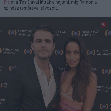
Pitt
et a Teslájával látták elhajtani, míg Ramon a
színész testőrével távozott.