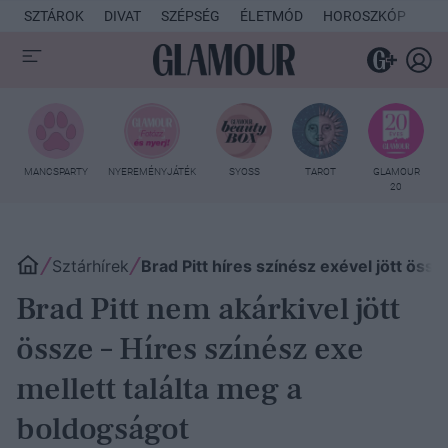
SZTÁROK
DIVAT
SZÉPSÉG
ÉLETMÓD
HOROSZKÓP
KU
MANCSPARTY
NYEREMÉNYJÁTÉK
SYOSS
TAROT
GLAMOUR
20
Sztárhírek
Brad Pitt híres színész exével jött össz
Brad Pitt nem akárkivel jött
össze – Híres színész exe
mellett találta meg a
boldogságot