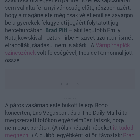
szakítása óta egyetlen partnernőjét és kapcsolatát
sem vállalta fel a nyilvánosság előtt, részben azért,
hogy a magánélete még csak véletlenül se zavarjon
be a gyerekek felügyeleti jogáért folytatott jogi
hercehurcában.
Brad Pitt
– akit legutóbb Emily
Ratajkowskival hoztak hírbe – szívét azonban ismét
elrabolták, ráadásul nem is akárki. A
Vámpírnaplók
színészének
volt feleségével, Ines de Ramonnal jött
össze.
A páros vasárnap este bukott le egy Bono
koncerten, Las Vegasban, és a The Daily Mail által
megszerzett fotókon egyértelműen látszik, hogy
nem csak barátok. (A róluk készült képeket
itt tudod
megnézni
.) A buliból egyébként külön távoztak:
Brad