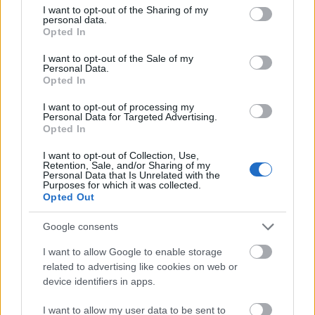
not limited to your visit or usage behaviour. You may click to
I want to opt-out of the Sharing of my
personal data.
grant or deny consent to Google and its third-party tags to
Opted In
use your data for below specified purposes in below Google
consent section.
I want to opt-out of the Sale of my
Personal Data.
Opted In
Brad Pitt fojtogatta a saját gyerekét, és
I want to opt-out of processing my
Personal Data for Targeted Advertising.
alkohollal locsolta le a többit
Opted In
I want to opt-out of Collection, Use,
Retention, Sale, and/or Sharing of my
Korábbi barátnője a 27 éves német modell, Nicole
Personal Data that Is Unrelated with the
Purposes for which it was collected.
Poturalski volt, akivel még 2020 nyarán randevúzott.
Opted Out
Kapcsolatukat meglehetősen nagy médiafigyelem
övezte, már csak azért is, mert a nő nyitott
Google consents
házasságban élt: férje, Roland Mary egy előkelő
I want to allow Google to enable storage
berlini étterem tulajdonosa, aki ráadásul maga is
related to advertising like cookies on web or
ismeri a színészt még a 2009-es Tarantino-film
device identifiers in apps.
forgatása kapcsán.
Brad Pitt
és az üzletember
felesége is Roland Mary éttermében ismerkedett
I want to allow my user data to be sent to