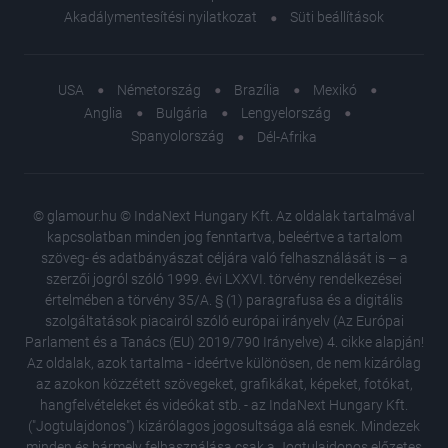
Akadálymentesítési nyilatkozat
Süti beállítások
USA
Németország
Brazília
Mexikó
Anglia
Bulgária
Lengyelország
Spanyolország
Dél-Afrika
© glamour.hu © IndaNext Hungary Kft. Az oldalak tartalmával
kapcsolatban minden jog fenntartva, beleértve a tartalom
szöveg- és adatbányászat céljára való felhasználását is – a
szerzői jogról szóló 1999. évi LXXVI. törvény rendelkezései
értelmében a törvény 35/A. § (1) paragrafusa és a digitális
szolgáltatások piacairól szóló európai irányelv (Az Európai
Parlament és a Tanács (EU) 2019/790 Irányelve) 4. cikke alapján!
Az oldalak, azok tartalma - ideértve különösen, de nem kizárólag
az azokon közzétett szövegeket, grafikákat, képeket, fotókat,
hangfelvételeket és videókat stb. - az IndaNext Hungary Kft.
("Jogtulajdonos") kizárólagos jogosultsága alá esnek. Mindezek
minden és bármely felhasználása csak a Jogtulajdonos előzetes