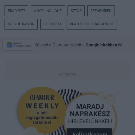
BRAD PITT
ANGELINA JOLIE
SZTAR
SZTÁRHÍREK
INES DE RAMON
SZERELEM
BRAD PITT ÚJ BARÁTNŐJE
Kövesd a Glamour cikkeit a
Google hírekben
is!
Feliratkozom