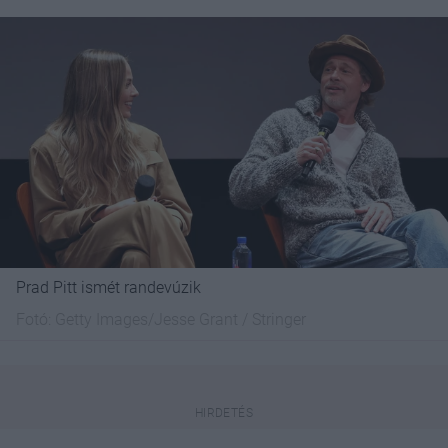
Prad Pitt ismét randevúzik
Fotó:
Getty Images/Jesse Grant / Stringer