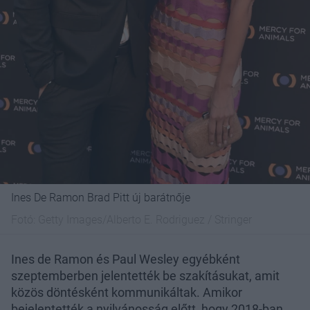
Ines De Ramon Brad Pitt új barátnője
Fotó:
Getty Images/Alberto E. Rodriguez / Stringer
Ines de Ramon és Paul Wesley egyébként
szeptemberben jelentették be szakításukat, amit
közös döntésként kommunikáltak. Amikor
bejelentették a nyilvánosság előtt, hogy 2018-ban