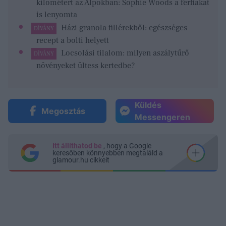
kilométert az Alpokban: Sophie Woods a férfiakat
is lenyomta
Házi granola fillérekből: egészséges
DÍVÁNY
recept a bolti helyett
Locsolási tilalom: milyen aszálytűrő
DÍVÁNY
növényeket ültess kertedbe?
Küldés
Megosztás
Messengeren
Itt állíthatod be
, hogy a Google
keresőben könnyebben megtaláld a
glamour.hu cikkeit