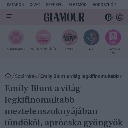
SZTÁROK
DIVAT
SZÉPSÉG
ÉLETMÓD
HOROSZKÓP
KU
MANCSPARTY
NYEREMÉNYJÁTÉK
SYOSS
TAROT
GLAMOUR
20
Sztárhírek
Emily Blunt a világ legkifinomultabb m
Emily Blunt a világ
legkifinomultabb
meztelenszoknyájában
tündököl, aprócska gyöngyök