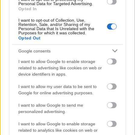
szőnyegen igazán megmutathatják, mely stílus áll
Personal Data for Targeted Advertising.
hozzájuk közel - ha már a vásznon mindig valaki
Opted In
más bőrébe bújnak. Kíváncsian várjuk a
színésznő
új
I want to opt-out of Collection, Use,
filmjét, és természetesen a sajtókörút további
Retention, Sale, and/or Sharing of my
Personal Data that Is Unrelated with the
szemet gyönyörködtető szettjeit.
Purposes for which it was collected.
Opted Out
Google consents
I want to allow Google to enable storage
related to advertising like cookies on web or
device identifiers in apps.
I want to allow my user data to be sent to
Google for online advertising purposes.
I want to allow Google to send me
personalized advertising.
I want to allow Google to enable storage
related to analytics like cookies on web or