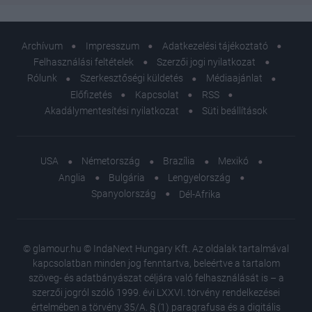
Archívum
Impresszum
Adatkezelési tájékoztató
Felhasználási feltételek
Szerzői jogi nyilatkozat
Rólunk
Szerkesztőségi küldetés
Médiaajánlat
Előfizetés
Kapcsolat
RSS
Akadálymentesítési nyilatkozat
Süti beállítások
USA
Németország
Brazília
Mexikó
Anglia
Bulgária
Lengyelország
Spanyolország
Dél-Afrika
© glamour.hu © IndaNext Hungary Kft. Az oldalak tartalmával
kapcsolatban minden jog fenntartva, beleértve a tartalom
szöveg- és adatbányászat céljára való felhasználását is – a
szerzői jogról szóló 1999. évi LXXVI. törvény rendelkezései
értelmében a törvény 35/A. § (1) paragrafusa és a digitális