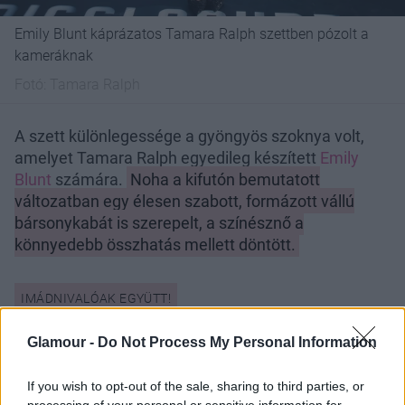
Emily Blunt káprázatos Tamara Ralph szettben pózolt a
kameráknak
Fotó:
Tamara Ralph
A szett különlegessége a gyöngyös szoknya volt,
amelyet Tamara Ralph egyedileg készített
Emily
Blunt
számára.
Noha a kifutón bemutatott
változatban egy élesen szabott, formázott vállú
bársonykabát is szerepelt, a színésznő a
könnyedebb összhatás mellett döntött.
Glamour -
Do Not Process My Personal Information
If you wish to opt-out of the sale, sharing to third parties, or