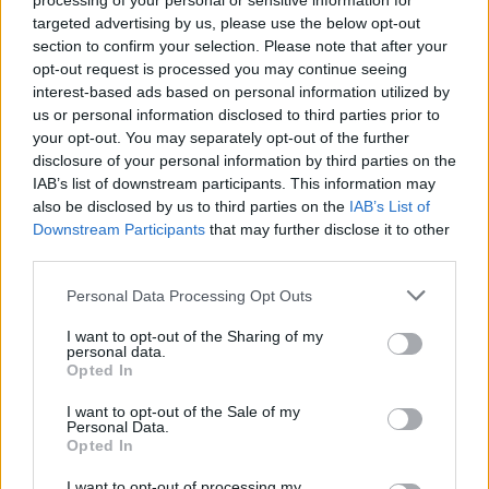
processing of your personal or sensitive information for
targeted advertising by us, please use the below opt-out
section to confirm your selection. Please note that after your
opt-out request is processed you may continue seeing
interest-based ads based on personal information utilized by
us or personal information disclosed to third parties prior to
your opt-out. You may separately opt-out of the further
disclosure of your personal information by third parties on the
Emily Blunt és férje a kamerák előtt
IAB’s list of downstream participants. This information may
turbékoltak, le sem tagadhatnák,
also be disclosed by us to third parties on the
IAB’s List of
mennnyire imádják egymást
Downstream Participants
that may further disclose it to other
third parties.
Please note that this website/app uses one or more Google
Párizsban a túlzás nem
Personal Data Processing Opt Outs
services and may gather and store information including but
not limited to your visit or usage behaviour. You may click to
I want to opt-out of the Sharing of my
létezik
personal data.
grant or deny consent to Google and its third-party tags to
Opted In
use your data for below specified purposes in below Google
Nincs olyan, hogy túl elegáns, különösen nem egy
consent section.
I want to opt-out of the Sale of my
nagy sajtóturné nyitónapján!
Emily Blunt
párizsi
Personal Data.
megjelenése ismét bebizonyította, hogy a divat és a
Opted In
film világa kéz a kézben járnak, és a sztárok a vörös
I want to opt-out of processing my