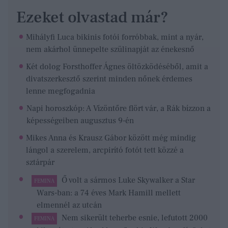
Ezeket olvastad már?
Mihályfi Luca bikinis fotói forróbbak, mint a nyár,
nem akárhol ünnepelte szülinapját az énekesnő
Két dolog Forsthoffer Ágnes öltözködéséből, amit a
divatszerkesztő szerint minden nőnek érdemes
lenne megfogadnia
Napi horoszkóp: A Vízöntőre flört vár, a Rák bízzon a
képességeiben augusztus 9-én
Mikes Anna és Krausz Gábor között még mindig
lángol a szerelem, arcpirító fotót tett közzé a
sztárpár
Ő volt a sármos Luke Skywalker a Star
FEMINA
Wars-ban: a 74 éves Mark Hamill mellett
elmennél az utcán
Nem sikerült teherbe esnie, lefutott 2000
FEMINA