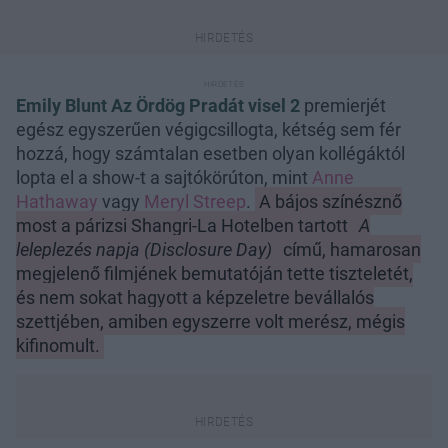
Emily Blunt Az Ördög Pradát visel 2
premierjét
egész egyszerűen végigcsillogta, kétség sem fér
hozzá, hogy számtalan esetben olyan kollégáktól
lopta el a show-t a sajtókörúton, mint
Anne
Hathaway
vagy
Meryl Streep
.
A bájos színésznő
most a párizsi Shangri-La Hotelben tartott
A
leleplezés napja (Disclosure Day)
című, hamarosan
megjelenő filmjének bemutatóján tette tiszteletét,
és nem sokat hagyott a képzeletre bevállalós
szettjében, amiben egyszerre volt merész, mégis
kifinomult.