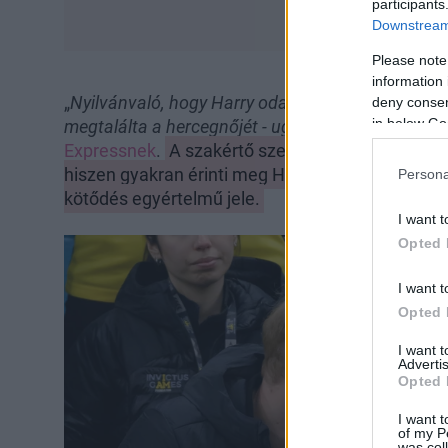
participants
Downstream 
Please note
information 
„
Nyilvánvaló, hogy Harry odavan Meghanért. Pusz
deny consent
in below Go
megtalálta a hercegnőjét - ugyanígy érez Meghan 
Expressnek
.
A szakértő szerint Meghan sem mar
hiszen gyakran érinti meg Harry karját vagy hátá
Persona
kötődés egyértelmű jele.
I want t
Opted 
I want t
Opted 
I want 
Advertis
Opted 
I want t
of my P
was col