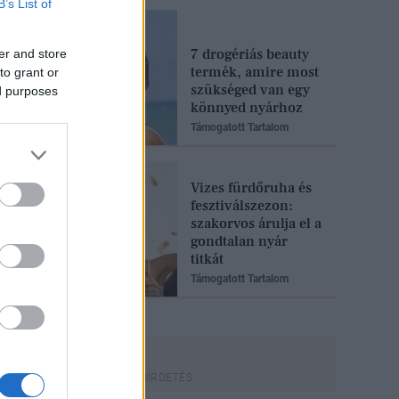
B’s List of
7 drogériás beauty
er and store
termék, amire most
to grant or
szükséged van egy
ed purposes
könnyed nyárhoz
Támogatott Tartalom
Vizes fürdőruha és
fesztiválszezon:
szakorvos árulja el a
gondtalan nyár
titkát
Támogatott Tartalom