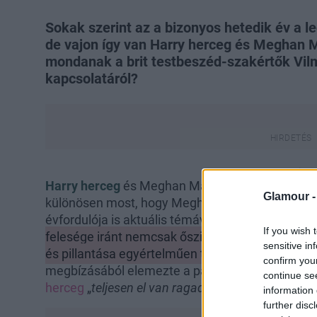
Sokak szerint az a bizonyos hetedik év a l
de vajon így van Harry herceg és Meghan 
mondanak a brit testbeszéd-szakértők Vi
kapcsolatáról?
Harry herceg
és Meghan Markle kapcsolata továb
Glamour 
különösen most, hogy Meghan közelgő 44. szüle
évfordulója is aktuális témává vált.
A testbeszéd
If you wish 
felesége iránt nemcsak őszinték, hanem rendkívü
sensitive in
és pillantása egyértelműen tükröz
. Darren Stant
confirm you
megbízásából elemezte a pár viselkedését, és ar
continue se
herceg
„
teljesen el van ragadtatva
” Meghantól.
information 
further disc