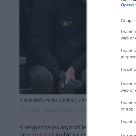
Opted 
Google 
I want t
web or d
I want t
purpose
I want 
I want t
web or d
A szakértő szerint Meghan Markle hét év után is Harry
I want t
or app.
Fotó:
Gett Images /Karwai Tang
I want t
A kétgyermekes anya születésnapját várhatóan 
meg,
Harryvel
, Archie-val és Lilibettel. Bár a pá
I want t