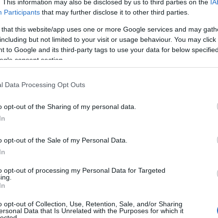
. This information may also be disclosed by us to third parties on the
IA
Participants
that may further disclose it to other third parties.
 that this website/app uses one or more Google services and may gath
including but not limited to your visit or usage behaviour. You may click 
tán az, ahogyan ránéz, bizonyítja, hogy
 to Google and its third-party tags to use your data for below specifi
ogle consent section.
is
” – nyilatkozta Stanton az
ad adós a szeretet kifejezésével,
t, ami a köztük lévő mély érzelmi
l Data Processing Opt Outs
o opt-out of the Sharing of my personal data.
In
o opt-out of the Sale of my Personal Data.
In
to opt-out of processing my Personal Data for Targeted
ing.
In
o opt-out of Collection, Use, Retention, Sale, and/or Sharing
ersonal Data that Is Unrelated with the Purposes for which it
lected.