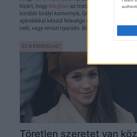
kizárt, hogy
Meghan
az Instagramon megoszt néh
authenti
korábbi királyi komornyik, Grant Harrold szerint
ajándékkal készül felesége számára. „
Ő nagyon 
neki, vagy elviszi nyaralni. Biztos vagyok benne, 
Töretlen szeretet van kö