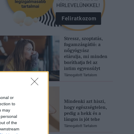
Feliratkozom
Stressz, szoptatás,
fogamzásgátló: a
nőgyógyász
elárulja, mi minden
boríthatja fel az
intim egyensúlyt
Támogatott Tartalom
sonal or
Mindenki azt hiszi,
ection to
hogy egészségtelen,
ou may
pedig a hekk és a
 personal
lángos is jót tehe
out of the
Támogatott Tartalom
 downstream