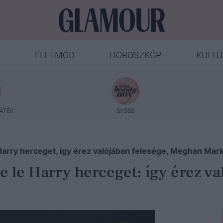
ÉLETMÓD
HOROSZKÓP
KULTÚ
ÁTÉK
SYOSS
arry herceget, így érez valójában felesége, Meghan Markl
e le Harry herceget: így érez v