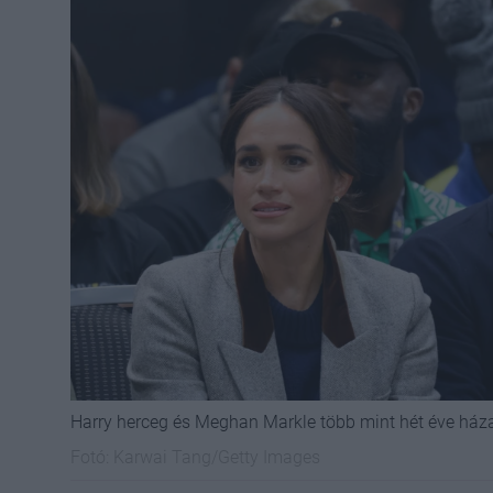
Harry herceg és Meghan Markle több mint hét éve ház
Fotó:
Karwai Tang/Getty Images