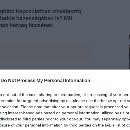
egtöbb kapcsolatban vízválasztó,
Markle házasságában is? Mit
lmos herceg öccsének
bra is a figyelem középpontjában áll,
-
Do Not Process My Personal Information
tésnapja és a pár hetedik házassági
-szakértők szerint Harry érzelmei
to opt-out of the sale, sharing to third parties, or processing of your per
l intenzívek is, amit minden gesztusa
formation for targeted advertising by us, please use the below opt-out s
on szakértő a Betfair Slots
r selection. Please note that after your opt-out request is processed y
ra a következtetésre jutott, hogy
Harry
eing interest-based ads based on personal information utilized by us or
disclosed to third parties prior to your opt-out. You may separately opt-
losure of your personal information by third parties on the IAB’s list of