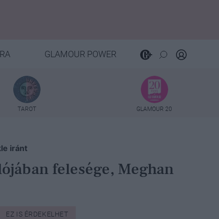
RA
GLAMOUR POWER
TAROT
GLAMOUR 20
e iránt
alójában felesége, Meghan
EZ IS ÉRDEKELHET