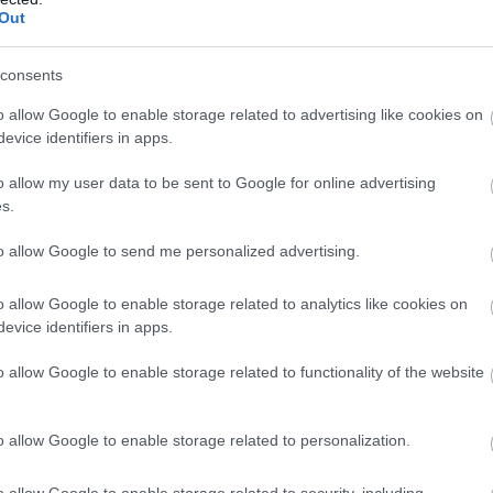
Out
consents
o allow Google to enable storage related to advertising like cookies on
evice identifiers in apps.
o allow my user data to be sent to Google for online advertising
s.
to allow Google to send me personalized advertising.
o allow Google to enable storage related to analytics like cookies on
evice identifiers in apps.
 "hercegnője"
o allow Google to enable storage related to functionality of the website
o allow Google to enable storage related to personalization.
szűk családi körben ünneplik majd
r híres arról, hogy óvja magánéletét, nem
o allow Google to enable storage related to security, including