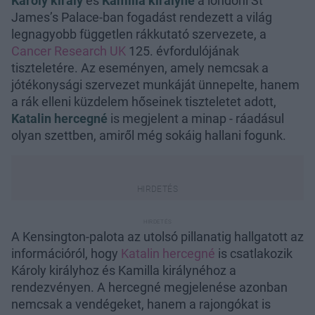
Károly király
és
Kamilla királyné
a londoni St
James’s Palace-ban fogadást rendezett a világ
legnagyobb független rákkutató szervezete, a
Cancer Research UK
125. évfordulójának
tiszteletére. Az eseményen, amely nemcsak a
jótékonysági szervezet munkáját ünnepelte, hanem
a rák elleni küzdelem hőseinek tiszteletet adott,
Katalin hercegné
is megjelent a minap - ráadásul
olyan szettben, amiről még sokáig hallani fogunk.
A Kensington-palota az utolsó pillanatig hallgatott az
információról, hogy
Katalin hercegné
is csatlakozik
Károly királyhoz és Kamilla királynéhoz a
rendezvényen. A hercegné megjelenése azonban
nemcsak a vendégeket, hanem a rajongókat is