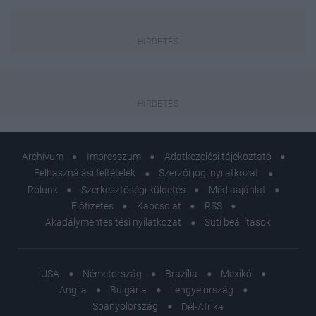
Archívum
Impresszum
Adatkezelési tájékoztató
Felhasználási feltételek
Szerzői jogi nyilatkozat
Rólunk
Szerkesztőségi küldetés
Médiaajánlat
Előfizetés
Kapcsolat
RSS
Akadálymentesítési nyilatkozat
Süti beállítások
USA
Németország
Brazília
Mexikó
Anglia
Bulgária
Lengyelország
Spanyolország
Dél-Afrika