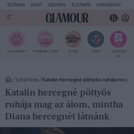
SZTÁROK
DIVAT
SZÉPSÉG
ÉLETMÓD
HOROSZKÓP
KU
MANCSPARTY
NYEREMÉNYJÁTÉK
SYOSS
TAROT
GLAMOUR
20
Sztárhírek
Katalin hercegné pöttyös ruhája mag a
Katalin hercegné pöttyös
ruhája mag az álom, mintha
Diana hercegnét látnánk