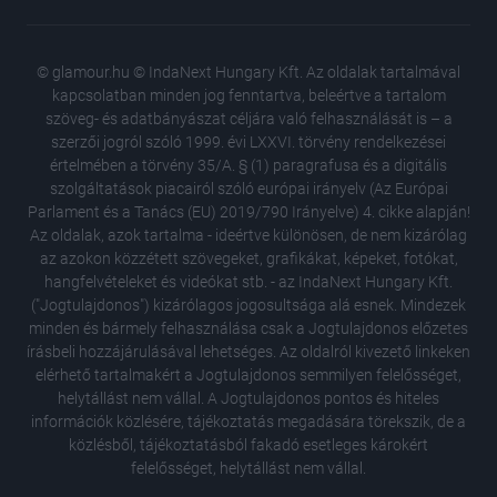
© glamour.hu © IndaNext Hungary Kft. Az oldalak tartalmával
kapcsolatban minden jog fenntartva, beleértve a tartalom
szöveg- és adatbányászat céljára való felhasználását is – a
szerzői jogról szóló 1999. évi LXXVI. törvény rendelkezései
értelmében a törvény 35/A. § (1) paragrafusa és a digitális
szolgáltatások piacairól szóló európai irányelv (Az Európai
Parlament és a Tanács (EU) 2019/790 Irányelve) 4. cikke alapján!
Az oldalak, azok tartalma - ideértve különösen, de nem kizárólag
az azokon közzétett szövegeket, grafikákat, képeket, fotókat,
hangfelvételeket és videókat stb. - az IndaNext Hungary Kft.
("Jogtulajdonos") kizárólagos jogosultsága alá esnek. Mindezek
minden és bármely felhasználása csak a Jogtulajdonos előzetes
írásbeli hozzájárulásával lehetséges. Az oldalról kivezető linkeken
elérhető tartalmakért a Jogtulajdonos semmilyen felelősséget,
helytállást nem vállal. A Jogtulajdonos pontos és hiteles
Mihályfi
információk közlésére, tájékoztatás megadására törekszik, de a
akárhol
közlésből, tájékoztatásból fakadó esetleges károkért
Egyre tö
felelősséget, helytállást nem vállal.
hogy sz