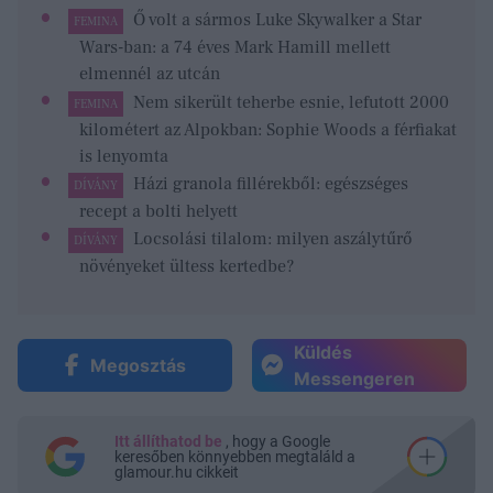
Ő volt a sármos Luke Skywalker a Star
FEMINA
Wars-ban: a 74 éves Mark Hamill mellett
elmennél az utcán
Nem sikerült teherbe esnie, lefutott 2000
FEMINA
kilométert az Alpokban: Sophie Woods a férfiakat
is lenyomta
Házi granola fillérekből: egészséges
DÍVÁNY
recept a bolti helyett
Locsolási tilalom: milyen aszálytűrő
DÍVÁNY
növényeket ültess kertedbe?
Küldés
Megosztás
Messengeren
Itt állíthatod be
, hogy a Google
keresőben könnyebben megtaláld a
glamour.hu cikkeit