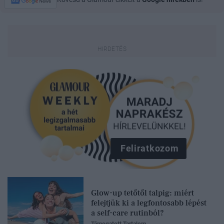
Feliratkozom
Glow-up tetőtől talpig: miért
felejtjük ki a legfontosabb lépést
a self-care rutinból?