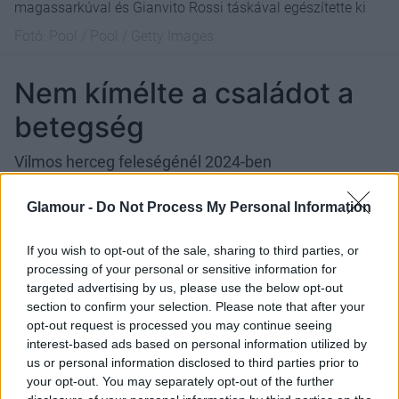
magassarkúval és Gianvito Rossi táskával egészítette ki
Fotó:
Pool / Pool / Getty Images
Nem kímélte a családot a
betegség
Vilmos herceg feleségénél 2024-ben
diagnosztizáltak rákot, az azt követő
kemoterápiás
kezelése
pedig mély nyomot hagyott az angol királyi
Glamour -
Do Not Process My Personal Information
család életében. Katalin hercegné 2025 elején
jelentette be, hogy betegsége
remisszióba
került, és
If you wish to opt-out of the sale, sharing to third parties, or
azóta is aktívan támogatja a rákellenes
processing of your personal or sensitive information for
targeted advertising by us, please use the below opt-out
kezdeményezéseket. Apósa, Károly király maga is
section to confirm your selection. Please note that after your
érintett a betegségben: nála szintén 2024-ben
opt-out request is processed you may continue seeing
diagnosztizálták
, ám a király 2025 decemberében
interest-based ads based on personal information utilized by
egy kampányvideóban osztotta meg, hogy állapota
us or personal information disclosed to third parties prior to
javulóban van.
your opt-out. You may separately opt-out of the further