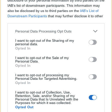
disclosure of your personal information by third parties on the
IAB’s list of downstream participants. This information may
also be disclosed by us to third parties on the
IAB’s List of
Downstream Participants
that may further disclose it to other
third parties.
Please note that this website/app uses one or more Google
Personal Data Processing Opt Outs
services and may gather and store information including but
not limited to your visit or usage behaviour. You may click to
I want to opt-out of the Sharing of my
personal data.
grant or deny consent to Google and its third-party tags to
Opted In
use your data for below specified purposes in below Google
consent section.
I want to opt-out of the Sale of my
Personal Data.
Opted In
A rák nem múlt el nyomtalanul:
I want to opt-out of processing my
Personal Data for Targeted Advertising.
Katalin hercegné ezzel az egészségi
Opted In
problémával nézhet most szembe
I want to opt-out of Collection, Use,
Retention, Sale, and/or Sharing of my
Personal Data that Is Unrelated with the
Purposes for which it was collected.
Az eseményen a brit királyi család tagjai
Opted Out