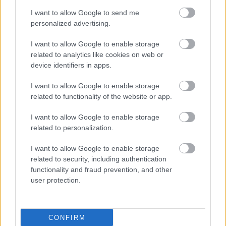
I want to allow Google to send me
Nyári Dia mára megtanult sokkal jobban hinni önmagában
personalized advertising.
– Zakó BALENCIAGA – Heaven, Fülbevaló COS
I want to allow Google to enable storage
Fotó:
Pejkó Gergő
related to analytics like cookies on web or
device identifiers in apps.
I want to allow Google to enable storage
A húszas éveim elején-közepén sok
related to functionality of the website or app.
lehetőségtől elestem azért, mert
I want to allow Google to enable storage
teltebb volt az alkatom. De nem
related to personalization.
haragszom magamra ezért.
I want to allow Google to enable storage
related to security, including authentication
functionality and fraud prevention, and other
Életmódváltása új lehetőségeket hozott az életébe,
user protection.
így talált rá a futásra, ami azóta is nagy
szenvedélye.
CONFIRM