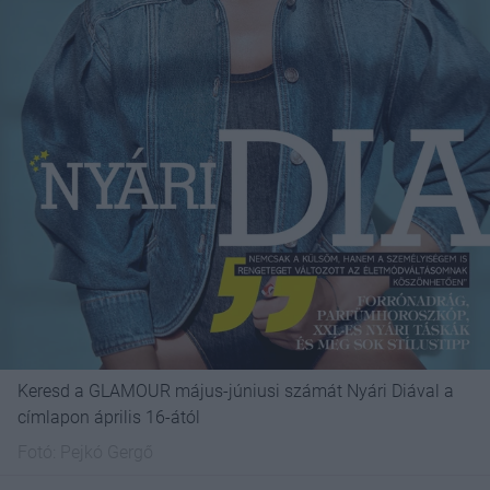
Keresd a GLAMOUR május-júniusi számát Nyári Diával a
címlapon április 16-ától
Fotó:
Pejkó Gergő