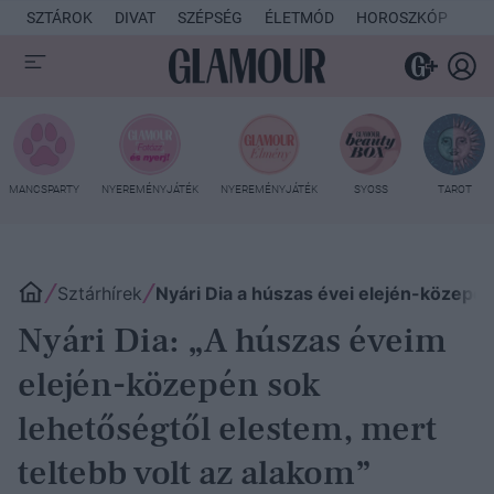
SZTÁROK
DIVAT
SZÉPSÉG
ÉLETMÓD
HOROSZKÓP
KU
MANCSPARTY
NYEREMÉNYJÁTÉK
NYEREMÉNYJÁTÉK
SYOSS
TAROT
Sztárhírek
Nyári Dia a húszas évei elején-közepén 
Nyári Dia: „A húszas éveim
elején-közepén sok
lehetőségtől elestem, mert
teltebb volt az alakom”