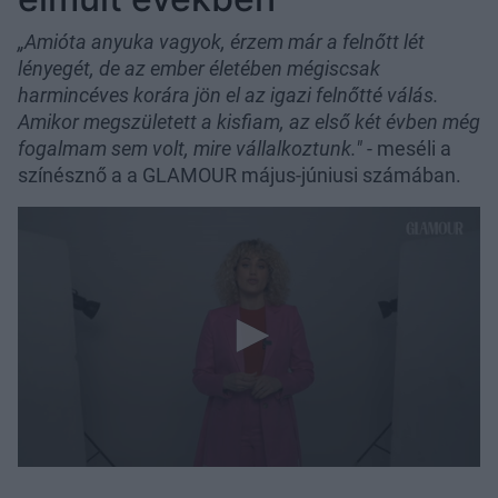
„Amióta anyuka vagyok, érzem már a felnőtt lét
lényegét, de az ember életében mégiscsak
harmincéves korára jön el az igazi felnőtté válás.
Amikor megszületett a kisfiam, az első két évben még
fogalmam sem volt, mire vállalkoztunk."
- meséli a
színésznő a a GLAMOUR május-júniusi számában.