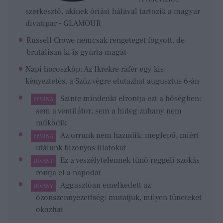
szerkesztő, akinek óriási hálával tartozik a magyar
divatipar - GLAMOUR
Russell Crowe nemcsak rengeteget fogyott, de
brutálisan ki is gyúrta magát
Napi horoszkóp: Az Ikrekre ráfér egy kis
kényeztetés, a Szűz végre elutazhat augusztus 6-án
Szinte mindenki elrontja ezt a hőségben:
FEMINA
sem a ventilátor, sem a hideg zuhany nem
működik
Az orrunk nem hazudik: meglepő, miért
FEMINA
utálunk bizonyos illatokat
Ez a veszélytelennek tűnő reggeli szokás
DÍVÁNY
rontja el a napodat
Aggasztóan emelkedett az
DÍVÁNY
ózonszennyezettség: mutatjuk, milyen tüneteket
okozhat