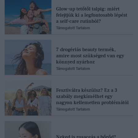
Glow-up tetőtől talpig: miért
felejtjük ki a legfontosabb lépést
a self-care rutinból?
Támogatott Tartalom
7 drogériás beauty termék,
amire most szükséged van egy
könnyed nyárhoz
Támogatott Tartalom
Fesztiválra készülsz? Ez a 3
szabály megkímélhet egy
nagyon kellemetlen problémától
Támogatott Tartalom
Neked is rosaceás a bőrőd?