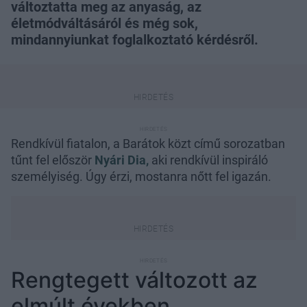
változtatta meg az anyaság, az
életmódváltásáról és még sok,
mindannyiunkat foglalkoztató kérdésről.
Rendkívül fiatalon, a Barátok közt című sorozatban
tűnt fel először
Nyári Dia,
aki rendkívül inspiráló
személyiség. Úgy érzi, mostanra nőtt fel igazán.
Rengtegett változott az
elmúlt években