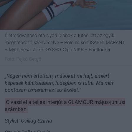
Életmódváltása óta Nyári Diának a futás lett az egyik
meghatározó szenvedélye – Póló és sort ISABEL MARANT
– Mytheresa, Zokni OYSHO, Cipő NIKE – Footlocker
Fotó:
Pejkó Gergő
„Régen nem értettem, másokat mi hajt, amiért
képesek kánikulában, hidegben is futni. Ma már
pontosan ismerem ezt az érzést.”
Olvasd el a teljes interjút a GLAMOUR május-júniusi
számban
Stylist: Csillag Szilvia