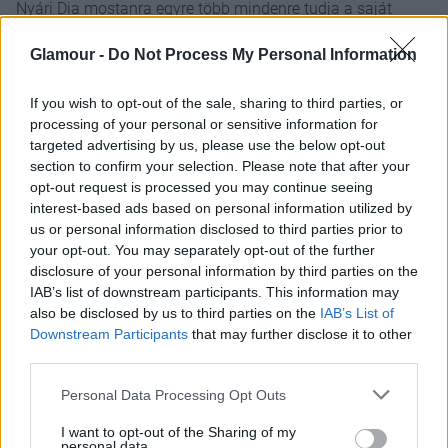
Nyári Dia mostanra egyre több mindenre tudja a saját
válaszát, ami mellett képes kiállni – Póló és sort ISABEL
Glamour -
Do Not Process My Personal Information
MARANT – Mytheresa, Zokni OYSHO, Cipő NIKE –
Footlocker
If you wish to opt-out of the sale, sharing to third parties, or
Fotó:
Pejkó Gergő
processing of your personal or sensitive information for
targeted advertising by us, please use the below opt-out
Új szenvedély, új élet
section to confirm your selection. Please note that after your
opt-out request is processed you may continue seeing
interest-based ads based on personal information utilized by
Dia szerint nincs azzal semmi baj, ha valaki teltebb
us or personal information disclosed to third parties prior to
idomokkal rendelkezik, csak tudatosítania kell
your opt-out. You may separately opt-out of the further
magában, hogy az is egy szerepkategória, és nem
disclosure of your personal information by third parties on the
jó, ha közben másra vágyik, vagy ez átcsap
IAB’s list of downstream participants. This information may
önostorozásba.
also be disclosed by us to third parties on the
IAB’s List of
Downstream Participants
that may further disclose it to other
third parties.
Please note that this website/app uses one or more Google
Personal Data Processing Opt Outs
services and may gather and store information including but
not limited to your visit or usage behaviour. You may click to
I want to opt-out of the Sharing of my
personal data.