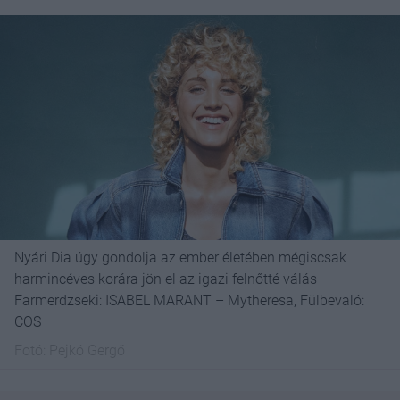
Nyári Dia úgy gondolja az ember életében mégiscsak
harmincéves korára jön el az igazi felnőtté válás –
Farmerdzseki: ISABEL MARANT – Mytheresa, Fülbevaló:
COS
Fotó:
Pejkó Gergő