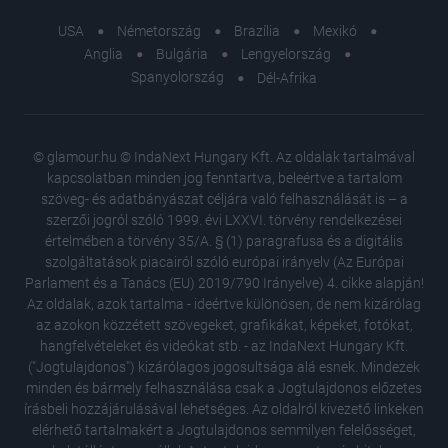
USA
Németország
Brazília
Mexikó
Anglia
Bulgária
Lengyelország
Spanyolország
Dél-Afrika
© glamour.hu © IndaNext Hungary Kft. Az oldalak tartalmával
kapcsolatban minden jog fenntartva, beleértve a tartalom
szöveg- és adatbányászat céljára való felhasználását is – a
szerzői jogról szóló 1999. évi LXXVI. törvény rendelkezései
értelmében a törvény 35/A. § (1) paragrafusa és a digitális
szolgáltatások piacairól szóló európai irányelv (Az Európai
Parlament és a Tanács (EU) 2019/790 Irányelve) 4. cikke alapján!
Az oldalak, azok tartalma - ideértve különösen, de nem kizárólag
az azokon közzétett szövegeket, grafikákat, képeket, fotókat,
hangfelvételeket és videókat stb. - az IndaNext Hungary Kft.
("Jogtulajdonos") kizárólagos jogosultsága alá esnek. Mindezek
minden és bármely felhasználása csak a Jogtulajdonos előzetes
írásbeli hozzájárulásával lehetséges. Az oldalról kivezető linkeken
elérhető tartalmakért a Jogtulajdonos semmilyen felelősséget,