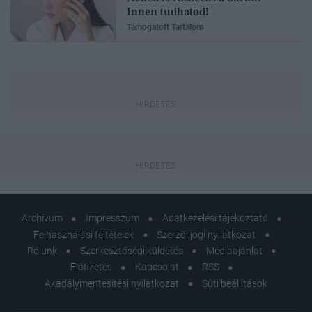
Innen tudhatod!
Támogatott Tartalom
Archívum
Impresszum
Adatkezelési tájékoztató
Felhasználási feltételek
Szerzői jogi nyilatkozat
Rólunk
Szerkesztőségi küldetés
Médiaajánlat
Előfizetés
Kapcsolat
RSS
Akadálymentesítési nyilatkozat
Süti beállítások