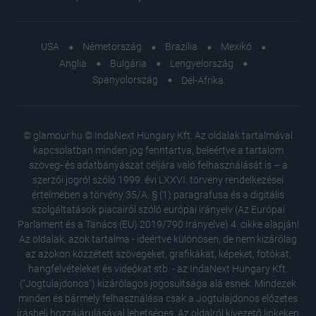
USA
Németország
Brazília
Mexikó
Anglia
Bulgária
Lengyelország
Spanyolország
Dél-Afrika
© glamour.hu © IndaNext Hungary Kft. Az oldalak tartalmával
kapcsolatban minden jog fenntartva, beleértve a tartalom
szöveg- és adatbányászat céljára való felhasználását is – a
szerzői jogról szóló 1999. évi LXXVI. törvény rendelkezései
értelmében a törvény 35/A. § (1) paragrafusa és a digitális
szolgáltatások piacairól szóló európai irányelv (Az Európai
Parlament és a Tanács (EU) 2019/790 Irányelve) 4. cikke alapján!
Az oldalak, azok tartalma - ideértve különösen, de nem kizárólag
az azokon közzétett szövegeket, grafikákat, képeket, fotókat,
hangfelvételeket és videókat stb. - az IndaNext Hungary Kft.
("Jogtulajdonos") kizárólagos jogosultsága alá esnek. Mindezek
minden és bármely felhasználása csak a Jogtulajdonos előzetes
írásbeli hozzájárulásával lehetséges. Az oldalról kivezető linkeken