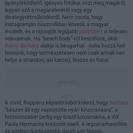
gyönyörködtető, igényes fotókat oszt meg magáról,
legyen szó a magánéletéről vagy egy
divategyüttműködésről. Nem csoda, hogy
Instagramján húszmillióan követik a magyar
modellt, és a rajongók legújabb
posztjáért
is teljesen
odavannak. Ha “beach body”-ról beszélünk, akár
Palvin Barbara
alakja is beugorhat - noha hozzá kell
tennünk, hogy természetesen nem csak annak van
helye a strandon, aki karcsú, feszes és fiatal.
A rövid, frappáns képaláírásból kiderül, hogy
Barbara
“készen áll egy napsütötte nyári kiruccanásra”, a
fotósorozaton pedig egy brazil luxusmárka, a ViX
Paula Hermanny kreációit viseli. A legzavarbaejtőbb
és egyben legdögösebb darab egy fekete,