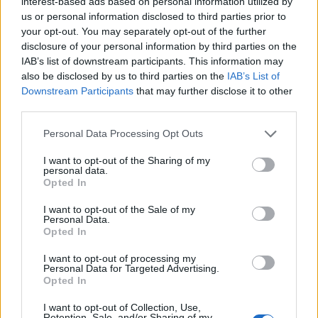
interest-based ads based on personal information utilized by
us or personal information disclosed to third parties prior to
your opt-out. You may separately opt-out of the further
Palvin Barbara is tarolt a magyar
disclosure of your personal information by third parties on the
divat Oscar-gáláján - Íme, ők most a
IAB’s list of downstream participants. This information may
also be disclosed by us to third parties on the
IAB’s List of
magyar divat krémje
Downstream Participants
that may further disclose it to other
third parties.
Palvin Barbara bikinis fotói
Please note that this website/app uses one or more Google
Personal Data Processing Opt Outs
services and may gather and store information including but
máshol is feltűnnek
not limited to your visit or usage behaviour. You may click to
I want to opt-out of the Sharing of my
personal data.
grant or deny consent to Google and its third-party tags to
Opted In
Nemcsak az Instagramján csíphetünk el bikinis
use your data for below specified purposes in below Google
fotókat, hanem bizony egy hazai kiállításon is,
consent section.
I want to opt-out of the Sale of my
Personal Data.
persze egész más kontextusban. A Capa központ
Opted In
kortárs divatfotó kiállítása a
Kelet-európai szépség
címet viseli, és a tárlaton - a nevéből is kiderül - a
I want to opt-out of processing my
Personal Data for Targeted Advertising.
kelet-európai életérzés kerül kihangsúlyozásra.
Opted In
Többek között Éder Krisztián, Ladocsi András,
Martin Wanda és Tombor Zoltán munkáival
I want to opt-out of Collection, Use,
Retention, Sale, and/or Sharing of my