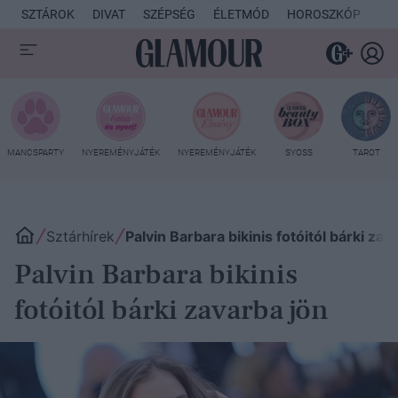
SZTÁROK
DIVAT
SZÉPSÉG
ÉLETMÓD
HOROSZKÓP
KU
MANCSPARTY
NYEREMÉNYJÁTÉK
NYEREMÉNYJÁTÉK
SYOSS
TAROT
Sztárhírek
Palvin Barbara bikinis fotóitól bárki zav
Palvin Barbara bikinis
fotóitól bárki zavarba jön