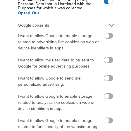
találkozhatunk itt.
A képeken pedig Palvin Barbara
Personal Data that Is Unrelated with the
Purposes for which it was collected.
is szerepel, mi több, a róla készült fotót láthatjuk a
Opted Out
kiállítás legtöbb promóciós anyagán.
Google consents
I want to allow Google to enable storage
related to advertising like cookies on web or
device identifiers in apps.
I want to allow my user data to be sent to
Google for online advertising purposes.
I want to allow Google to send me
personalized advertising.
I want to allow Google to enable storage
related to analytics like cookies on web or
device identifiers in apps.
I want to allow Google to enable storage
related to functionality of the website or app.