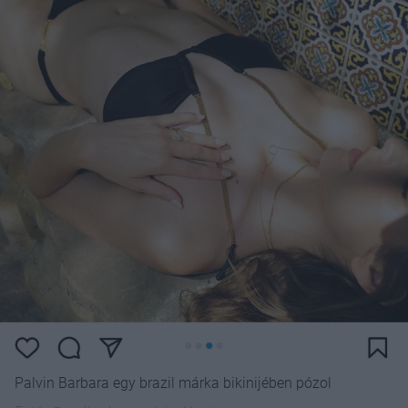
Palvin Barbara egy brazil márka bikinijében pózol