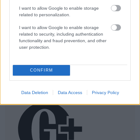
I want to allow Google to enable storage
related to personalization.
I want to allow Google to enable storage
related to security, including authentication
functionality and fraud prevention, and other
user protection.
Ezeket olvastad már?
Meghan Markle születésnapi fotói láttán
CONFIRM
mindenkiben ugyanaz a kérdés merül fel
Russell Crowe nemcsak rengeteget fogyott, de
Data Deletion
Data Access
Privacy Policy
brutálisan ki is gyúrta magát