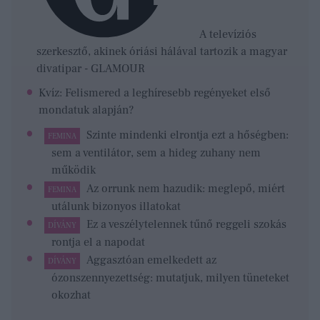
A televíziós
szerkesztő, akinek óriási hálával tartozik a magyar
divatipar - GLAMOUR
Kvíz: Felismered a leghíresebb regényeket első
mondatuk alapján?
Szinte mindenki elrontja ezt a hőségben:
FEMINA
sem a ventilátor, sem a hideg zuhany nem
működik
Az orrunk nem hazudik: meglepő, miért
FEMINA
utálunk bizonyos illatokat
Ez a veszélytelennek tűnő reggeli szokás
DÍVÁNY
rontja el a napodat
Aggasztóan emelkedett az
DÍVÁNY
ózonszennyezettség: mutatjuk, milyen tüneteket
okozhat