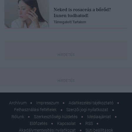
Neked is rosaceás a bőrőd?
Innen tudhatod!
Támogatott Tartalom
Archívum
Impresszum
Adatkezelési tájékoztató
Felhasználási feltételek
Szerzői jogi nyilatkozat
Rólunk
Szerkesztőségi küldetés
Médiaajánlat
Előfizetés
Kapcsolat
RSS
Akadálymentesítési nyilatkozat
Süti beállítások