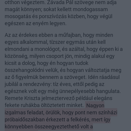
otthon végeztem. Závada Pál szövege nem adja
magát könnyen; sokat kellett mondogassam
mosogatás és porszívózás közben, hogy végül
egészen az enyém legyen.
Az az érdekes ebben a műfajban, hogy minden
egyes alkalommal, tízszer egymás után kell
elmondani a monológot, és azáltal, hogy éppen ki a
közönség, milyen csoport jön, mindig alakul egy
kicsit a dolog, hogy én hogyan tudok
összehangolódni velük, és hogyan változtatja meg
az ő figyelmük bennem a szöveget. Idén ráadásul
jubilál a rendezvény: tíz éves, ettől pedig az
egésznek volt egy még ünnepélyesebb hangulata.
Remete Kriszta jelmeztervező például elegáns
fekete ruhákba öltöztetett minket.
Nagyon
izgalmas feladat, örülök, hogy pont nem színházi
próbaidőszakban érkezett a felkérés, mert így
könnyebben összeegyeztethető volt a