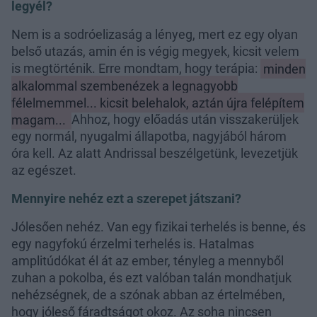
legyél?
Nem is a sodróelizaság a lényeg, mert ez egy olyan
belső utazás, amin én is végig megyek, kicsit velem
is megtörténik. Erre mondtam, hogy terápia:
minden
alkalommal szembenézek a legnagyobb
félelmemmel... kicsit belehalok, aztán újra felépítem
magam...
Ahhoz, hogy előadás után visszakerüljek
egy normál, nyugalmi állapotba, nagyjából három
óra kell. Az alatt Andrissal beszélgetünk, levezetjük
az egészet.
Mennyire nehéz ezt a szerepet játszani?
Jólesően nehéz. Van egy fizikai terhelés is benne, és
egy nagyfokú érzelmi terhelés is. Hatalmas
amplitúdókat él át az ember, tényleg a mennyből
zuhan a pokolba, és ezt valóban talán mondhatjuk
nehézségnek, de a szónak abban az értelmében,
hogy jóleső fáradtságot okoz. Az soha nincsen