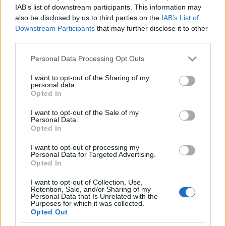
IAB’s list of downstream participants. This information may
also be disclosed by us to third parties on the
IAB’s List of
Downstream Participants
that may further disclose it to other
third parties.
Please note that this website/app uses one or more Google
Personal Data Processing Opt Outs
services and may gather and store information including but
not limited to your visit or usage behaviour. You may click to
I want to opt-out of the Sharing of my
Pokorny Lia:
personal data.
grant or deny consent to Google and its third-party tags to
Opted In
„A színészetet szolgálatnak tartom”
use your data for below specified purposes in below Google
consent section.
I want to opt-out of the Sale of my
Personal Data.
Opted In
Már az első olvasáskor úgy zokogtam, hogy alig
láttam a könnyeimen keresztül a betűket.
A
I want to opt-out of processing my
felmenőim között többen is voltak, akik átélték, át
Personal Data for Targeted Advertising.
Opted In
kellett, hogy éljék azt, hogy elveszítik a kisbabájukat,
és valószínűleg ez transzgenerációsan olyan erősen
I want to opt-out of Collection, Use,
Retention, Sale, and/or Sharing of my
bennem van, hogy amikor elkezdtük próbálni, akkor
Personal Data that Is Unrelated with the
ezeket a fájdalmas érzéseket régi ismerősként
Purposes for which it was collected.
Opted Out
üdvözöltem
. Ez az egész előadás egyfajta