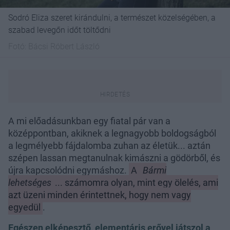
Sodró Eliza szeret kirándulni, a természet közelségében, a
szabad levegőn időt töltődni
Fotó:
Bácsi Róbert László
A mi előadásunkban egy fiatal pár van a
középpontban, akiknek a legnagyobb boldogságból
a legmélyebb fájdalomba zuhan az életük... aztán
szépen lassan megtanulnak kimászni a gödörből, és
újra kapcsolódni egymáshoz.
A
Bármi
lehetséges
... számomra olyan, mint egy ölelés, ami
azt üzeni minden érintettnek, hogy nem vagy
egyedül
.
Egészen elképesztő, elementáris erővel játszol a