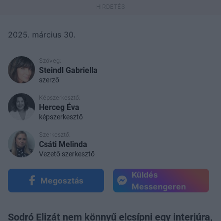
2025. március 30.
Szöveg:
Steindl Gabriella
szerző
Képszerkesztő:
Herceg Éva
képszerkesztő
Szerkesztő:
Csáti Melinda
Vezető szerkesztő
Küldés
Megosztás
Messengeren
Sodró Elizát nem könnyű elcsípni egy interjúra,