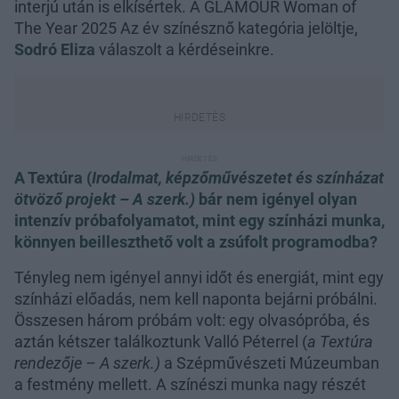
interjú után is elkísértek. A GLAMOUR Woman of
The Year 2025 Az év színésznő kategória jelöltje,
Sodró Eliza
válaszolt a kérdéseinkre.
A Textúra (
Irodalmat, képzőművészetet és színházat
ötvöző projekt – A szerk.)
bár nem igényel olyan
intenzív próbafolyamatot, mint egy színházi munka,
könnyen beilleszthető volt a zsúfolt programodba?
Tényleg nem igényel annyi időt és energiát, mint egy
színházi előadás, nem kell naponta bejárni próbálni.
Összesen három próbám volt: egy olvasópróba, és
aztán kétszer találkoztunk Valló Péterrel (
a Textúra
rendezője – A szerk.)
a Szépművészeti Múzeumban
a festmény mellett. A színészi munka nagy részét