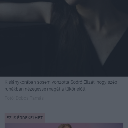
Kislánykorában sosem vonzotta Sodró Elizát, hogy szép
ruhákban nézegesse magát a tükör előtt
Fotó:
Dobos Tamás