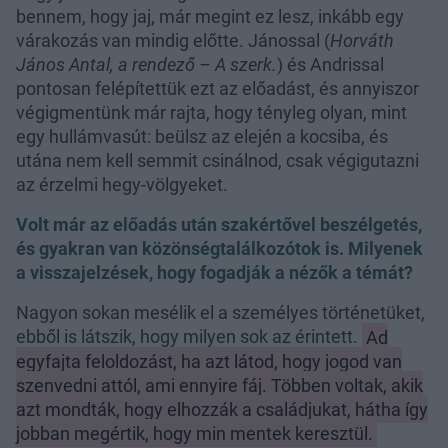
bennem, hogy jaj, már megint ez lesz, inkább egy
várakozás van mindig előtte. Jánossal (
Horváth
János Antal, a rendező – A szerk.
) és Andrissal
pontosan felépítettük ezt az előadást, és annyiszor
végigmentünk már rajta, hogy tényleg olyan, mint
egy hullámvasút: beülsz az elején a kocsiba, és
utána nem kell semmit csinálnod, csak végigutazni
az érzelmi hegy-völgyeket.
Volt már az előadás után szakértővel beszélgetés,
és gyakran van közönségtalálkozótok is. Milyenek
a visszajelzések, hogy fogadják a nézők a témát?
Nagyon sokan mesélik el a személyes történetüket,
ebből is látszik, hogy milyen sok az érintett.
Ad
egyfajta feloldozást, ha azt látod, hogy jogod van
szenvedni attól, ami ennyire fáj. Többen voltak, akik
azt mondták, hogy elhozzák a családjukat, hátha így
jobban megértik, hogy min mentek keresztül.