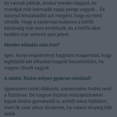
és vannak jobbak, amikor minden klappol, és
mondjuk már harmadik napja penge vagyok... És
iszonyú felszabadító azt megélni, hogy ez mind
elmúlik. Hogy a vasárnapi kudarcra a hétfői
közönség már nem emlékszik, és a hétfői siker
kedden már semmit sem jelent.
Minden előadás után írsz?
Igen. Annyi engedményt hagytam magamnak, hogy
legfeljebb két előadást hagyok összetorlódni, ha
nagyon fáradt vagyok.
A sütést, főzést milyen gyakran csinálod?
Igyekszem minél többször, szerencsére Andris vevő
a főztömre. De nagyon őszinte visszajelzéseket
kapok Andris gyerekeitől is, amitől sokat fejlődöm,
mert ők csak akkor dicsérnek, ha valami tényleg ízlik
nekik.