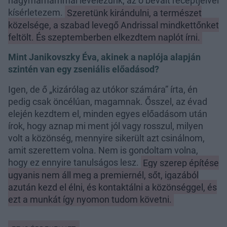
nagymamámmal levelezünk; az ő bevált receptjeivel
kísérletezem.
Szeretünk kirándulni, a természet
közelsége, a szabad levegő Andrissal mindkettőnket
feltölt. És szeptemberben elkezdtem naplót írni.
Mint Janikovszky Éva, akinek a naplója alapján
szintén van egy zseniális előadásod?
Igen, de ő „kizárólag az utókor számára” írta, én
pedig csak öncélúan, magamnak. Ősszel, az évad
elején kezdtem el, minden egyes előadásom után
írok, hogy aznap mi ment jól vagy rosszul, milyen
volt a közönség, mennyire sikerült azt csinálnom,
amit szerettem volna. Nem is gondoltam volna,
hogy ez ennyire tanulságos lesz.
Egy szerep építése
ugyanis nem áll meg a premiernél, sőt, igazából
azután kezd el élni, és kontaktálni a közönséggel, és
ezt a munkát így nyomon tudom követni.