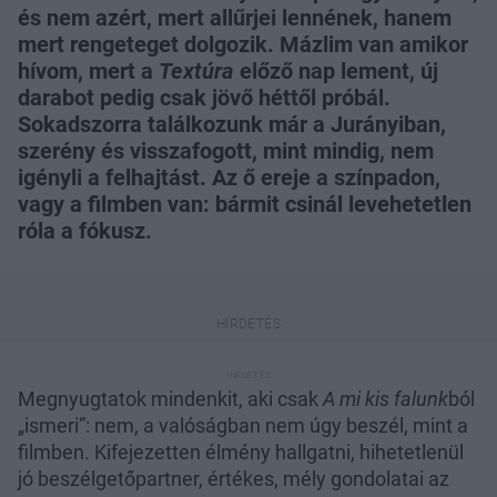
és nem azért, mert allűrjei lennének, hanem
mert rengeteget dolgozik. Mázlim van amikor
hívom, mert a
Textúra
előző nap lement, új
darabot pedig csak jövő héttől próbál.
Sokadszorra találkozunk már a Jurányiban,
szerény és visszafogott, mint mindig, nem
igényli a felhajtást. Az ő ereje a színpadon,
vagy a filmben van: bármit csinál levehetetlen
róla a fókusz.
Megnyugtatok mindenkit, aki csak
A mi kis falunk
ból
„ismeri”: nem, a valóságban nem úgy beszél, mint a
filmben. Kifejezetten élmény hallgatni, hihetetlenül
jó beszélgetőpartner, értékes, mély gondolatai az