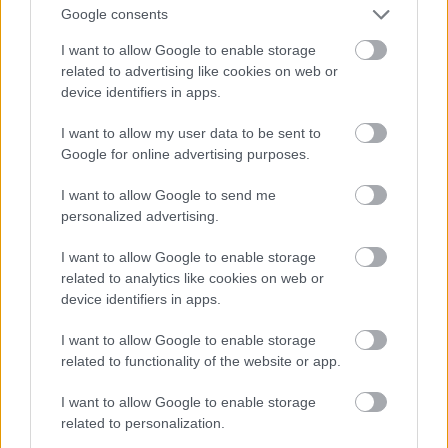
terápiaként is hatott rám.
Google consents
A darabot Rusznák Andrással játszod, aki az
I want to allow Google to enable storage
életben is a párod. Szerinted el tudtad volna ezt
related to advertising like cookies on web or
játszani bárki mással?
device identifiers in apps.
Így biztosan nem. Andrissal olyan erős szövetség
I want to allow my user data to be sent to
van köztünk, amit egy másik színésszel hosszú
Google for online advertising purposes.
hónapokba, talán évekbe telne hitelesen kiépíteni.
I want to allow Google to send me
Ez a darab meg is erősítette a kapcsolatunkat.
personalized advertising.
Nekem fontos, hogy ő van mellettem a
legkiszolgáltatottabb pillanataimban, és bízhatok
I want to allow Google to enable storage
benne, hogy megtart. Elkap, ha zuhanok.
related to analytics like cookies on web or
device identifiers in apps.
I want to allow Google to enable storage
related to functionality of the website or app.
I want to allow Google to enable storage
related to personalization.