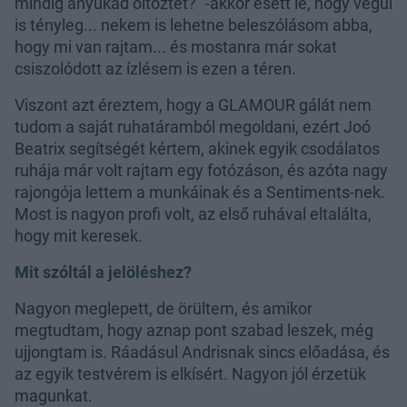
mindig anyukád öltöztet?” -akkor esett le, hogy végül
is tényleg... nekem is lehetne beleszólásom abba,
hogy mi van rajtam... és mostanra már sokat
csiszolódott az ízlésem is ezen a téren.
Viszont azt éreztem, hogy a GLAMOUR gálát nem
tudom a saját ruhatáramból megoldani, ezért Joó
Beatrix segítségét kértem, akinek egyik csodálatos
ruhája már volt rajtam egy fotózáson, és azóta nagy
rajongója lettem a munkáinak és a Sentiments-nek.
Most is nagyon profi volt, az első ruhával eltalálta,
hogy mit keresek.
Mit szóltál a jelöléshez?
Nagyon meglepett, de örültem, és amikor
18 régi 
megtudtam, hogy aznap pont szabad leszek, még
mint eg
ujjongtam is. Ráadásul Andrisnak sincs előadása, és
A sminke
az egyik testvérem is elkísért. Nagyon jól érzetük
leolvad
magunkat.