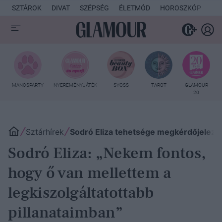
SZTÁROK
DIVAT
SZÉPSÉG
ÉLETMÓD
HOROSZKÓP
KU
MANCSPARTY
NYEREMÉNYJÁTÉK
SYOSS
TAROT
GLAMOUR
20
Sztárhírek
Sodró Eliza tehetsége megkérdőjelezh
Sodró Eliza: „Nekem fontos,
hogy ő van mellettem a
legkiszolgáltatottabb
pillanataimban”