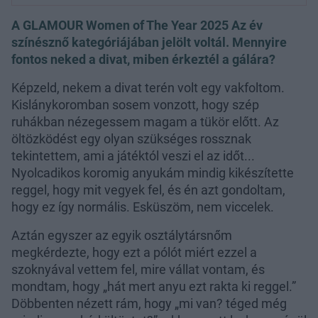
A GLAMOUR Women of The Year 2025 Az év
színésznő kategóriájában jelölt voltál. Mennyire
fontos neked a divat, miben érkeztél a gálára?
Képzeld, nekem a divat terén volt egy vakfoltom.
Kislánykoromban sosem vonzott, hogy szép
ruhákban nézegessem magam a tükör előtt. Az
öltözködést egy olyan szükséges rossznak
tekintettem, ami a játéktól veszi el az időt...
Nyolcadikos koromig anyukám mindig kikészítette
reggel, hogy mit vegyek fel, és én azt gondoltam,
hogy ez így normális. Esküszöm, nem viccelek.
Aztán egyszer az egyik osztálytársnőm
megkérdezte, hogy ezt a pólót miért ezzel a
szoknyával vettem fel, mire vállat vontam, és
mondtam, hogy „hát mert anyu ezt rakta ki reggel.”
Döbbenten nézett rám, hogy „mi van? téged még