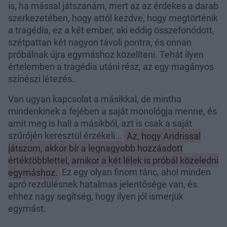
is, ha mással játszanám, mert az az érdekes a darab
szerkezetében, hogy attól kezdve, hogy megtörténik
a tragédia, ez a két ember, aki eddig összefonódott,
szétpattan két nagyon távoli pontra, és onnan
próbálnak újra egymáshoz közelíteni. Tehát ilyen
értelemben a tragédia utáni rész, az egy magányos
színészi létezés.
Van ugyan kapcsolat a másikkal, de mintha
mindenkinek a fejében a saját monológja menne, és
amit meg is hall a másikból, azt is csak a saját
szűrőjén keresztül érzékeli...
Az, hogy Andrissal
játszom, akkor bír a legnagyobb hozzáadott
értéktöbblettel, amikor a két lélek is próbál közeledni
egymáshoz.
Ez egy olyan finom tánc, ahol minden
apró rezdülésnek hatalmas jelentősége van, és
ehhez nagy segítség, hogy ilyen jól ismerjük
egymást.