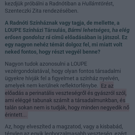
kezdjük próbálni a Radnótiban a
Hullámtörés
t,
Szenteczki Zita rendezésében.
A Radnóti Színháznak vagy tagja, de mellette, a
LOUPE Színházi Társulás,
Bármi lehetséges, ha
elég
erősen gondolsz rá
című előadásában is játszol. Ez
egy nagyon nehéz témát dolgoz fel, mi miatt volt
neked fontos, hogy részt vegyél benne?
Nagyon tudok azonosulni a LOUPE
vezérgondolatával, hogy olyan fontos társadalmi
ügyekre hívják fel a figyelmet a színház nyelvén,
amelyek nem kerülnek reflektorfénybe.
Ez az
előadás a perinatális veszteségről és gyászról szól,
ami eléggé tabunak számít a társadalmunkban, és
talán sokan nem is tudják, hogy minden negyedik nő
érintett...
Az, hogy elveszíted a magzatod, vagy a kisbabád,
tényleg az egyik legborzalmasabb veszteség, ezért