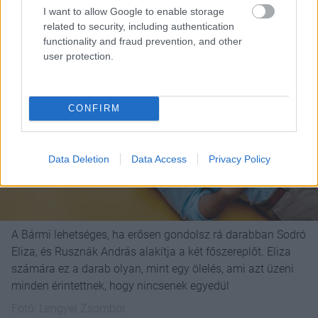
I want to allow Google to enable storage
related to security, including authentication
functionality and fraud prevention, and other
user protection.
CONFIRM
Data Deletion
Data Access
Privacy Policy
A Bármi lehetséges, ha erősen gondolsz rá darabban Sodró
Eliza, és Rusznák András alakítja a két főszereplőt. Eliza
számára ez a darab olyan, mint egy ölelés, ami azt üzeni
minden érintettnek, hogy nincsenek egyedül
Fotó:
Lengyel Zsombor