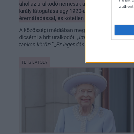
ahol az uralkodó nemcsak a katonákkal, hanem csa
authenti
király látogatása egy 1920-as típusú Rolls-Royc
éremátadással, és kötetlen beszélgetéssel folyt
A közösségi médiában megosztott fotók és vide
dicsérni a brit uralkodót.
„Imádom azt a képet, ah
tankon köröz!” „Ez legendás!”