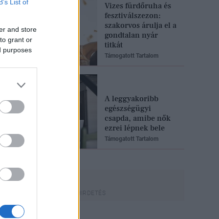
B’s List of
Vizes fürdőruha és
fesztiválszezon:
szakorvos árulja el a
er and store
gondtalan nyár
to grant or
titkát
ed purposes
Támogatott Tartalom
A leggyakoribb
egészségügyi
csapda, amibe nők
ezrei lépnek bele
Támogatott Tartalom