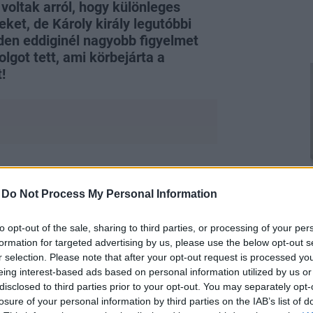
k voltak arról, hogy különleges
ket, de Károly király legutóbbi
en eddiginél nagyobb figyelmet
lgot tett, ami körbejárta a
!
onarchia nemcsak hagyományokban,
-
Do Not Process My Personal Information
zült videó, amelyen a hajdani
Erzsébet
z Instagramon vált szenzációvá, és a
to opt-out of the sale, sharing to third parties, or processing of your per
ny lépésétől.
formation for targeted advertising by us, please use the below opt-out s
r selection. Please note that after your opt-out request is processed y
eing interest-based ads based on personal information utilized by us or
disclosed to third parties prior to your opt-out. You may separately opt-
losure of your personal information by third parties on the IAB’s list of