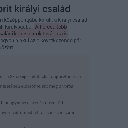
rit királyi család
 középpontjába került, a királyi család
ült Királyságba.
A herceg több
saládi kapcsolatok továbbra is
 hogyan alakul az elkövetkezendő pár
között.
és, a Szűz végre elutazhat augusztus 6-án
 életében először jelent meg a vörös
iben ugyanaz a kérdés merül fel
nyörű vallomást tett a színésznek, ami