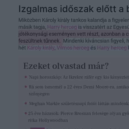
Izgalmas időszak előtt a b
Miközben Károly király tankos kalandja a figyelem
másik tagja,
Harry herceg
is visszatért az Egyes
jótékonysági eseményen vett részt, azonban a c
feszültnek tűnnek.
Mindenki kíváncsian figyeli,
hét
Károly király
,
Vilmos herceg
és
Harry herceg
Ezeket olvastad már?
Napi horoszkóp: Az Ikrekre ráfér egy kis kényeztet
Rá sem ismernél a 22 éves Demi Moore-ra, amikor
szőnyegen
Meghan Markle születésnapi fotói láttán mindenk
25 éve házasok: Pierce Brosnan felesége olyan gyö
ritka Hollywoodban