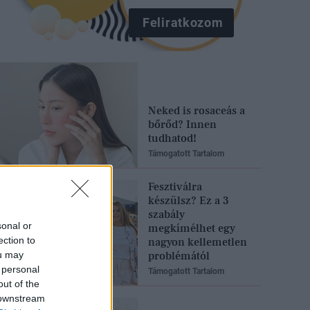
Feliratkozom
Neked is rosaceás a
bőrőd? Innen
tudhatod!
Támogatott Tartalom
Fesztiválra
készülsz? Ez a 3
szabály
sonal or
megkímélhet egy
ection to
nagyon kellemetlen
ou may
problémától
 personal
Támogatott Tartalom
out of the
 downstream