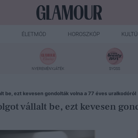
ÉLETMÓD
HOROSZKÓP
KULTÚ
NYEREMÉNYJÁTÉK
SYOSS
alt be, ezt kevesen gondolták volna a 77 éves uralkodóról
got vállalt be, ezt kevesen gond