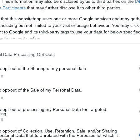
. This information may also be disclosed by us to third parties on the
IA
kkendőben
Participants
that may further disclose it to other third parties.
 that this website/app uses one or more Google services and may gath
ály fehér inget, csíkos nyakkendőt,
including but not limited to your visit or usage behaviour. You may click 
en egy Challenger 2 harckocsi
 to Google and its third-party tags to use your data for below specifi
 közzé a videót:
„Lehet, hogy menő
ogle consent section.
oly király, aki egy Challenger 2
l Data Processing Opt Outs
o opt-out of the Sharing of my personal data.
In
o opt-out of the Sale of my Personal Data.
In
to opt-out of processing my Personal Data for Targeted
ing.
In
o opt-out of Collection, Use, Retention, Sale, and/or Sharing
ersonal Data that Is Unrelated with the Purposes for which it
lected.