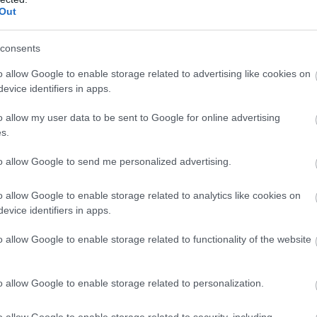
Out
consents
o allow Google to enable storage related to advertising like cookies on
evice identifiers in apps.
o allow my user data to be sent to Google for online advertising
s.
to allow Google to send me personalized advertising.
o allow Google to enable storage related to analytics like cookies on
evice identifiers in apps.
o allow Google to enable storage related to functionality of the website
ly király
először tett hivatalos
o allow Google to enable storage related to personalization.
kaként, mióta 2023-ban átvette ezt a
d Családi Napjának részeként zajlott,
o allow Google to enable storage related to security, including