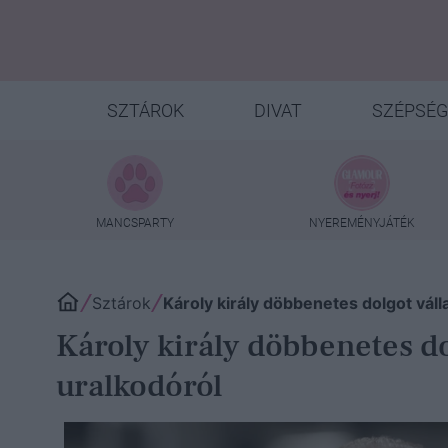
SZTÁROK
DIVAT
SZÉPSÉG
MANCSPARTY
NYEREMÉNYJÁTÉK
Sztárok
Károly király döbbenetes dolgot váll
Károly király döbbenetes dol
uralkodóról