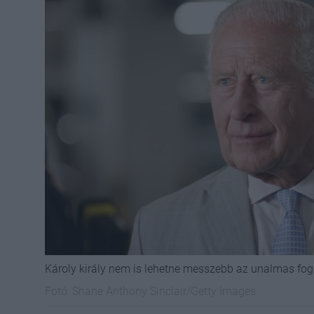
Károly király nem is lehetne messzebb az unalmas fo
Fotó:
Shane Anthony Sinclair/Getty Images