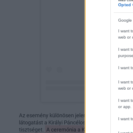
Opted 
Google 
I want t
web or d
I want t
purpose
I want 
I want t
web or d
I want t
or app.
Az esemény különösen jelentős volt, hiszen
Káro
I want t
látogatást a Királyi Páncélos Ezred főparancsno
tisztséget.
A ceremónia a Királyi Harckocsi Ezre
I want t