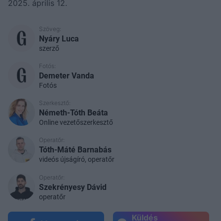
2025. április 12.
Szöveg:
Nyáry Luca
szerző
Fotós:
Demeter Vanda
Fotós
Szerkesztő:
Németh-Tóth Beáta
Online vezetőszerkesztő
Operatőr:
Tóth-Máté Barnabás
videós újságíró, operatőr
Operatőr:
Szekrényesy Dávid
operatőr
Küldés