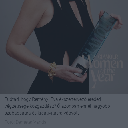
Tudtad, hogy Reményi Éva ékszertervező eredeti
végzettsége közgazdász? Ő azonban ennél nagyobb
szabadságra és kreativitásra vágyott
Fotó:
Demeter Vanda