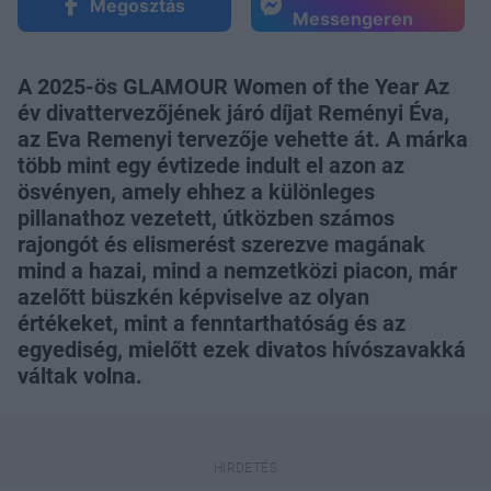
Megosztás
Messengeren
A 2025-ös GLAMOUR Women of the Year Az
év divattervezőjének járó díjat Reményi Éva,
az Eva Remenyi tervezője vehette át. A márka
több mint egy évtizede indult el azon az
ösvényen, amely ehhez a különleges
pillanathoz vezetett, útközben számos
rajongót és elismerést szerezve magának
mind a hazai, mind a nemzetközi piacon, már
azelőtt büszkén képviselve az olyan
értékeket, mint a fenntarthatóság és az
egyediség, mielőtt ezek divatos hívószavakká
váltak volna.