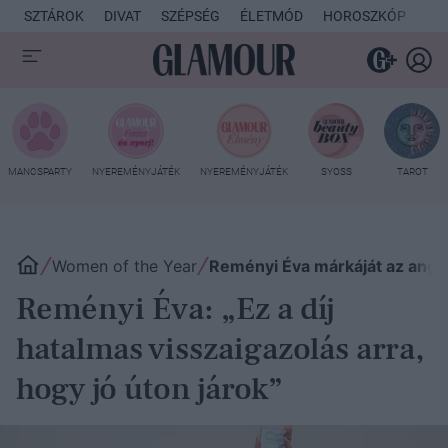
SZTÁROK
DIVAT
SZÉPSÉG
ÉLETMÓD
HOROSZKÓP
KU
MANCSPARTY
NYEREMÉNYJÁTÉK
NYEREMÉNYJÁTÉK
SYOSS
TAROT
Women of the Year
Reményi Éva márkáját az angol
Reményi Éva: „Ez a díj
hatalmas visszaigazolás arra,
hogy jó úton járok”