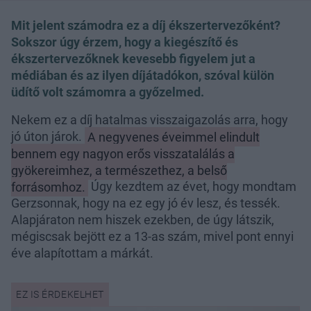
Mit jelent számodra ez a díj ékszertervezőként?
Sokszor úgy érzem, hogy a kiegészítő és
ékszertervezőknek kevesebb figyelem jut a
médiában és az ilyen díjátadókon, szóval külön
üdítő volt számomra a győzelmed.
Nekem ez a díj hatalmas visszaigazolás arra, hogy
jó úton járok.
A negyvenes éveimmel elindult
bennem egy nagyon erős visszatalálás a
gyökereimhez, a természethez, a belső
forrásomhoz.
Úgy kezdtem az évet, hogy mondtam
Gerzsonnak, hogy na ez egy jó év lesz, és tessék.
Alapjáraton nem hiszek ezekben, de úgy látszik,
mégiscsak bejött ez a 13-as szám, mivel pont ennyi
éve alapítottam a márkát.