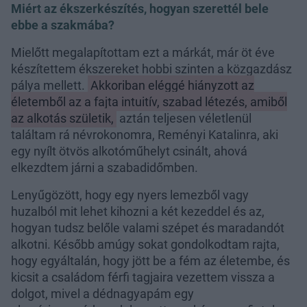
Miért az ékszerkészítés, hogyan szerettél bele
ebbe a szakmába?
Mielőtt megalapítottam ezt a márkát, már öt éve
készítettem ékszereket hobbi szinten a közgazdász
pálya mellett.
Akkoriban eléggé hiányzott az
életemből az a fajta intuitív, szabad létezés, amiből
az alkotás születik,
aztán teljesen véletlenül
találtam rá névrokonomra, Reményi Katalinra, aki
egy nyílt ötvös alkotóműhelyt csinált, ahová
elkezdtem járni a szabadidőmben.
Lenyűgözött, hogy egy nyers lemezből vagy
huzalból mit lehet kihozni a két kezeddel és az,
hogyan tudsz belőle valami szépet és maradandót
alkotni. Később amúgy sokat gondolkodtam rajta,
hogy egyáltalán, hogy jött be a fém az életembe, és
kicsit a családom férfi tagjaira vezettem vissza a
dolgot, mivel a dédnagyapám egy