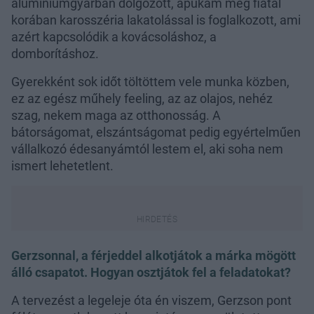
alumíniumgyárban dolgozott, apukám meg fiatal
korában karosszéria lakatolással is foglalkozott, ami
azért kapcsolódik a kovácsoláshoz, a
domborításhoz.
Gyerekként sok időt töltöttem vele munka közben,
ez az egész műhely feeling, az az olajos, nehéz
szag, nekem maga az otthonosság. A
bátorságomat, elszántságomat pedig egyértelműen
vállalkozó édesanyámtól lestem el, aki soha nem
ismert lehetetlent.
Gerzsonnal, a férjeddel alkotjátok a márka mögött
álló csapatot. Hogyan osztjátok fel a feladatokat?
A tervezést a legeleje óta én viszem, Gerzson pont