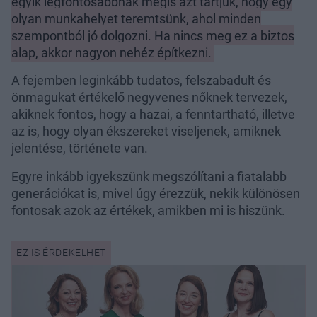
egyik legfontosabbnak mégis azt tartjuk, hogy egy
olyan munkahelyet teremtsünk, ahol minden
szempontból jó dolgozni. Ha nincs meg ez a biztos
alap, akkor nagyon nehéz építkezni.
A fejemben leginkább tudatos, felszabadult és
önmagukat értékelő negyvenes nőknek tervezek,
akiknek fontos, hogy a hazai, a fenntartható, illetve
az is, hogy olyan ékszereket viseljenek, amiknek
jelentése, története van.
Egyre inkább igyekszünk megszólítani a fiatalabb
generációkat is, mivel úgy érezzük, nekik különösen
fontosak azok az értékek, amikben mi is hiszünk.