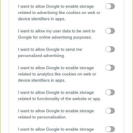
minden darabomat más ihleti, például az aktuális
I want to allow Google to enable storage
lelkiállapotom, élethelyzetem is nagy hatással van
related to advertising like cookies on web or
arra, hogy épp mit alkotok.
device identifiers in apps.
A spontaneitásnak nagy helyet hagyok, miközben
I want to allow my user data to be sent to
egy kollekció elkészül. Menetközben sokszor
Google for online advertising purposes.
teljesen megváltoztatom az eredeti elképzelést. De
I want to allow Google to send me
pont ettől szép. Számos ékszeremet pedig maguk a
personalized advertising.
nagybetűs nők inspirálják, akik szinte felragyognak
egy-egy szép ékszerben és akiknek a pozitív
I want to allow Google to enable storage
visszajelzései óriási löketet adnak.
related to analytics like cookies on web or
device identifiers in apps.
I want to allow Google to enable storage
related to functionality of the website or app.
I want to allow Google to enable storage
related to personalization.
I want to allow Google to enable storage