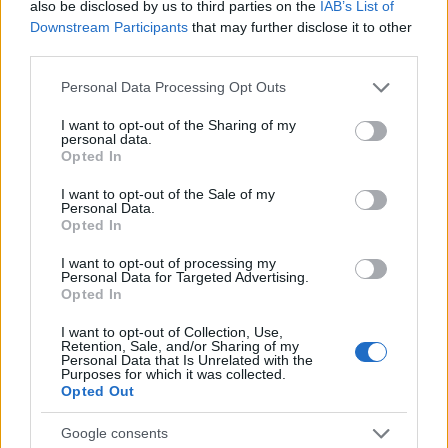
also be disclosed by us to third parties on the
IAB’s List of
Downstream Participants
that may further disclose it to other
third parties.
Please note that this website/app uses one or more Google
Personal Data Processing Opt Outs
services and may gather and store information including but
not limited to your visit or usage behaviour. You may click to
I want to opt-out of the Sharing of my
personal data.
grant or deny consent to Google and its third-party tags to
Opted In
use your data for below specified purposes in below Google
consent section.
I want to opt-out of the Sale of my
Personal Data.
Opted In
Van az ékszereidnek egy szinte ősi, mitikus
hangulata. Mely kultúrák vagy történelmi
I want to opt-out of processing my
időszakok vannak a legnagyobb hatással a
Personal Data for Targeted Advertising.
Opted In
munkádra?
I want to opt-out of Collection, Use,
A kora bronzkori ötvösség egyszerűségéhez,
Retention, Sale, and/or Sharing of my
Personal Data that Is Unrelated with the
durvaságához sokszor visszanyúlok, viszont az
Purposes for which it was collected.
anyatermészet organikussága és tökéletlen
Opted Out
szépsége az a kimeríthetetlen forrás, ami mindig
Google consents
magával ragad. De érdekes dolog ez az inspiráció,