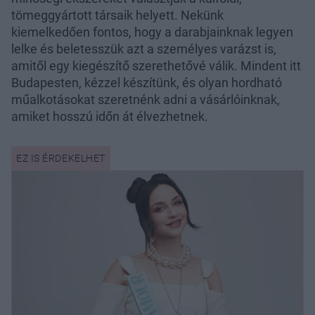
tömeggyártott társaik helyett. Nekünk
kiemelkedően fontos, hogy a darabjainknak legyen
lelke és beletesszük azt a személyes varázst is,
amitől egy kiegészítő szerethetővé válik. Mindent itt
Budapesten, kézzel készítünk, és olyan hordható
műalkotásokat szeretnénk adni a vásárlóinknak,
amiket hosszú időn át élvezhetnek.