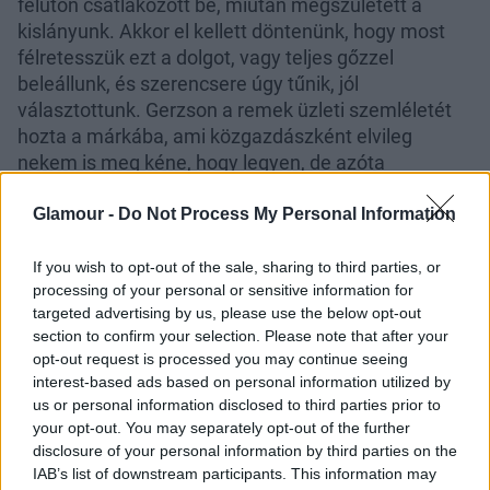
félúton csatlakozott be, miután megszületett a
kislányunk. Akkor el kellett döntenünk, hogy most
félretesszük ezt a dolgot, vagy teljes gőzzel
beleállunk, és szerencsere úgy tűnik, jól
választottunk. Gerzson a remek üzleti szemléletét
hozta a márkába, ami közgazdászként elvileg
nekem is meg kéne, hogy legyen, de azóta
megtanultam magamról, hogy nem ezek a kedvenc
feladataim, szóval tökéletesen kiegészítjük
Glamour -
Do Not Process My Personal Information
egymást.
If you wish to opt-out of the sale, sharing to third parties, or
Rajtunk kívül még kilencen dolgoznak a csapatban
processing of your personal or sensitive information for
különböző területeken. Sok időbe telt, mire
targeted advertising by us, please use the below opt-out
eljutottunk idáig, de fantasztikus érzés, hogy egy
section to confirm your selection. Please note that after your
opt-out request is processed you may continue seeing
olyan csodás emberekből álló hátországunk van,
interest-based ads based on personal information utilized by
akikre mindenben számíthatunk és akikkel együtt
us or personal information disclosed to third parties prior to
fejlődünk, növekszünk és építjük az álmot.
your opt-out. You may separately opt-out of the further
disclosure of your personal information by third parties on the
IAB’s list of downstream participants. This information may