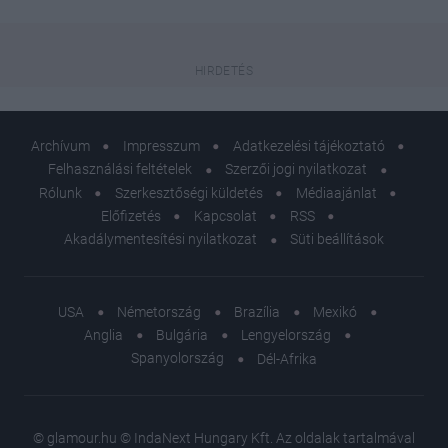
Archívum
Impresszum
Adatkezelési tájékoztató
Felhasználási feltételek
Szerzői jogi nyilatkozat
Rólunk
Szerkesztőségi küldetés
Médiaajánlat
Előfizetés
Kapcsolat
RSS
Akadálymentesítési nyilatkozat
Süti beállítások
USA
Németország
Brazília
Mexikó
Anglia
Bulgária
Lengyelország
Spanyolország
Dél-Afrika
© glamour.hu © IndaNext Hungary Kft. Az oldalak tartalmával