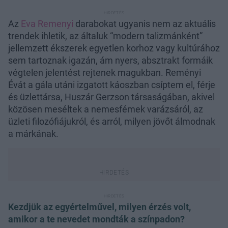
Az
Eva Remenyi
darabokat ugyanis nem az aktuális
trendek ihletik, az általuk “modern talizmánként”
jellemzett ékszerek egyetlen korhoz vagy kultúrához
sem tartoznak igazán, ám nyers, absztrakt formáik
végtelen jelentést rejtenek magukban. Reményi
Évát a gála utáni izgatott káoszban csíptem el, férje
és üzlettársa, Huszár Gerzson társaságában, akivel
közösen meséltek a nemesfémek varázsáról, az
üzleti filozófiájukról, és arról, milyen jövőt álmodnak
a márkának.
Kezdjük az egyértelművel, milyen érzés volt,
amikor a te nevedet mondták a színpadon?