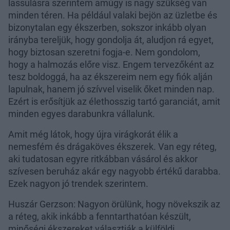
lassulásra szerintem amúgy is nagy szükség van
minden téren. Ha például valaki bejön az üzletbe és
bizonytalan egy ékszerben, sokszor inkább olyan
irányba tereljük, hogy gondolja át, aludjon rá egyet,
hogy biztosan szeretni fogja-e. Nem gondolom,
hogy a halmozás előre visz. Engem tervezőként az
tesz boldoggá, ha az ékszereim nem egy fiók alján
lapulnak, hanem jó szívvel viselik őket minden nap.
Ezért is erősítjük az élethosszig tartó garanciát, amit
minden egyes darabunkra vállalunk.
Amit még látok, hogy újra virágkorát élik a
nemesfém és drágaköves ékszerek. Van egy réteg,
aki tudatosan egyre ritkábban vásárol és akkor
szívesen beruház akár egy nagyobb értékű darabba.
Ezek nagyon jó trendek szerintem.
Huszár Gerzson: Nagyon örülünk, hogy növekszik az
a réteg, akik inkább a fenntarthatóan készült,
minőségi ékszereket választják a külföldi,