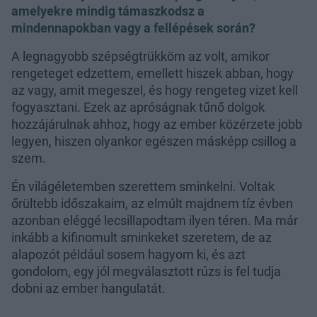
amelyekre mindig támaszkodsz a
mindennapokban vagy a fellépések során?
A legnagyobb szépségtrükköm az volt, amikor
rengeteget edzettem, emellett hiszek abban, hogy
az vagy, amit megeszel, és hogy rengeteg vizet kell
fogyasztani. Ezek az apróságnak tűnő dolgok
hozzájárulnak ahhoz, hogy az ember közérzete jobb
legyen, hiszen olyankor egészen másképp csillog a
szem.
Én világéletemben szerettem sminkelni. Voltak
őrültebb időszakaim, az elmúlt majdnem tíz évben
azonban eléggé lecsillapodtam ilyen téren. Ma már
inkább a kifinomult sminkeket szeretem, de az
alapozót például sosem hagyom ki, és azt
gondolom, egy jól megválasztott rúzs is fel tudja
dobni az ember hangulatát.