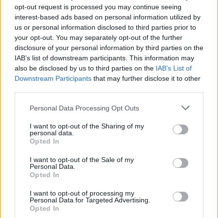
opt-out request is processed you may continue seeing
követem őket, hogy nekik mi tenne hozzá a
interest-based ads based on personal information utilized by
napjaikhoz, vagy hogy mi az, ami jól esne nekik.
us or personal information disclosed to third parties prior to
your opt-out. You may separately opt-out of the further
Számomra a mozgatórugó mindig az volt, hogy
disclosure of your personal information by third parties on the
szeretnék olyan dalokat énekelni, amit szeretnek az
IAB’s list of downstream participants. This information may
emberek, amik összehozzák, megnevettetik őket,
also be disclosed by us to third parties on the
IAB’s List of
mosolyt csal az arcukra és szívesen énekelnek
Downstream Participants
that may further disclose it to other
velem.
Mindig ezt vizualizáltam magam előtt, és
third parties.
egy-egy alkalommal, amikor ott állok az Arénában,
Please note that this website/app uses one or more Google
Personal Data Processing Opt Outs
vagy egy nagy fesztivál színpadon, és látom, hogy
services and may gather and store information including but
több tízezrek táncolnak és jól érzik magukat, akkor
not limited to your visit or usage behaviour. You may click to
I want to opt-out of the Sharing of my
personal data.
azt érzem, hogy ennek tényleg erről kell szólnia.
grant or deny consent to Google and its third-party tags to
Opted In
use your data for below specified purposes in below Google
Elképesztő érzés lehet ilyen tömegek előtt állni!
consent section.
I want to opt-out of the Sale of my
Azonban az egyensúly fenntartása a magánélet és
Personal Data.
Opted In
a szakmai élet között sokaknak kihívást jelent. Te
hogy találtad meg az egyensúlyt, milyen tanácsot
I want to opt-out of processing my
Personal Data for Targeted Advertising.
adnál azoknak, akik erre törekszenek?
Opted In