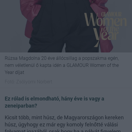
Rúzsa Magdolna 20 éve állócsillag a popszakma egén,
nem véletlenül ő kapta idén a GLAMOUR Women of the
Year díjat
Fotó:
Zsólyomi Norbert
Ez rólad is elmondható, hány éve is vagy a
zeneiparban?
Kicsit több, mint húsz, de Magyarországon kereken
húsz, úgyhogy ez már egy komoly felnőtté válási
folyamat igazából, csak hogy ha a pályát figyelem.