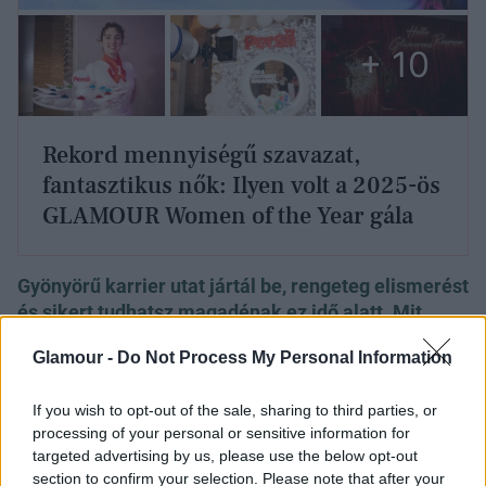
+ 10
Rekord mennyiségű szavazat,
fantasztikus nők: Ilyen volt a 2025-ös
GLAMOUR Women of the Year gála
Gyönyörű karrier utat jártál be, rengeteg elismerést
és sikert tudhatsz magadénak ez idő alatt. Mit
gondolsz, mi inspirál téged, hogy mindig megújulj,
Glamour -
Do Not Process My Personal Information
és hogyan tudtál sikeres maradni a zeneiparban?
Szerintem elsősorban az, hogy tényleg szeretem,
If you wish to opt-out of the sale, sharing to third parties, or
amit csinálok. Mindig is érdekeltek az emberek,
processing of your personal or sensitive information for
targeted advertising by us, please use the below opt-out
mert valahol ez nem csak rólam szól, hanem arról is,
section to confirm your selection. Please note that after your
hogy mit szeretnék másoknak adni. Figyelem,