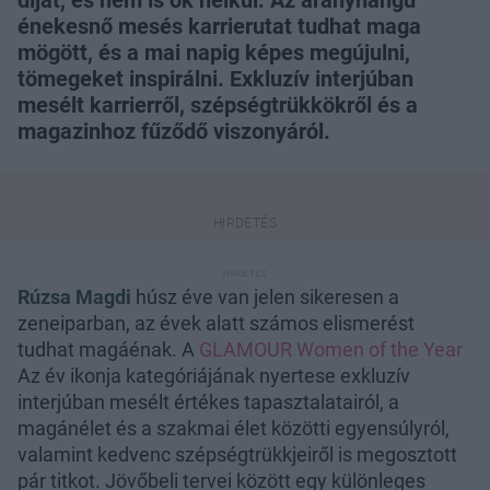
díját, és nem is ok nélkül. Az aranyhangú
énekesnő mesés karrierutat tudhat maga
mögött, és a mai napig képes megújulni,
tömegeket inspirálni. Exkluzív interjúban
mesélt karrierről, szépségtrükkökről és a
magazinhoz fűződő viszonyáról.
Rúzsa Magdi
húsz éve van jelen sikeresen a
zeneiparban, az évek alatt számos elismerést
tudhat magáénak. A
GLAMOUR Women of the Year
Az év ikonja kategóriájának nyertese exkluzív
interjúban mesélt értékes tapasztalatairól, a
magánélet és a szakmai élet közötti egyensúlyról,
valamint kedvenc szépségtrükkjeiről is megosztott
pár titkot. Jövőbeli tervei között egy különleges