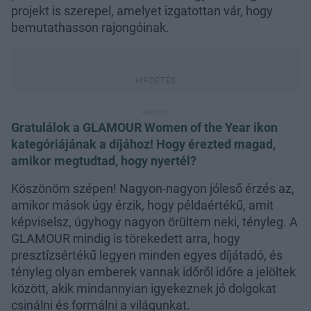
projekt is szerepel, amelyet izgatottan vár, hogy
bemutathasson rajongóinak.
Gratulálok a GLAMOUR Women of the Year ikon
kategóriájának a díjához! Hogy érezted magad,
amikor megtudtad, hogy nyertél?
Köszönöm szépen! Nagyon-nagyon jóleső érzés az,
amikor mások úgy érzik, hogy példaértékű, amit
képviselsz, úgyhogy nagyon örültem neki, tényleg. A
GLAMOUR mindig is törekedett arra, hogy
presztízsértékű legyen minden egyes díjátadó, és
tényleg olyan emberek vannak időről időre a jelöltek
között, akik mindannyian igyekeznek jó dolgokat
csinálni és formálni a világunkat.