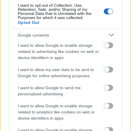
Nekem azért nehéz kint hagyni az ajtó előtt, mert
I want to opt-out of Collection, Use,
sok esetben én vagyok a munkám. Szerintem nem
Retention, Sale, and/or Sharing of my
Personal Data that Is Unrelated with the
feltétlenül kell kizárni, hanem inkább megfelelő
Purposes for which it was collected.
szobában kezelni, és persze a megfelelő időben.
Opted Out
Szerencsésnek tartom magam, mert jól tudom
Google consents
koordinálni, hogy mikor és hogyan dolgozom, így
meg tudom tervezni azt az időt is, amit a
I want to allow Google to enable storage
családommal töltök otthon. Nem egyszerű, de azt is
related to advertising like cookies on web or
fontosnak tartom, hogy megpróbáld lecsillapítani
device identifiers in apps.
magad például egy-egy rossz hír esetén, és ne vidd
I want to allow my user data to be sent to
be az otthonodba. Számomra az egyensúly
Google for online advertising purposes.
megtalálása arról szól, hogy tudjam a prioritásokat,
és köré építem az összes többi dolgot. Szerintem
I want to allow Google to send me
így lehet elégedettebbnek lenni.
personalized advertising.
I want to allow Google to enable storage
related to analytics like cookies on web or
device identifiers in apps.
Többször is szerepeltél már a GLAMOUR címlapján.
I want to allow Google to enable storage