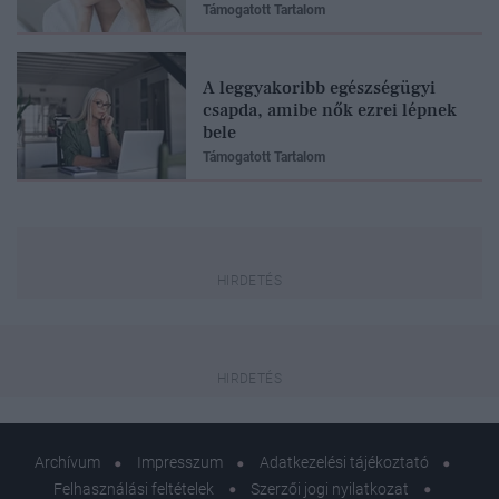
Támogatott Tartalom
A leggyakoribb egészségügyi
csapda, amibe nők ezrei lépnek
bele
Támogatott Tartalom
Archívum
Impresszum
Adatkezelési tájékoztató
Felhasználási feltételek
Szerzői jogi nyilatkozat