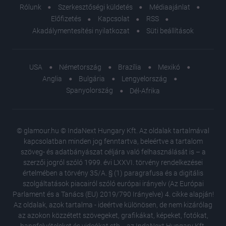
Rólunk
Szerkesztőségi küldetés
Médiaajánlat
Előfizetés
Kapcsolat
RSS
Akadálymentesítési nyilatkozat
Süti beállítások
USA
Németország
Brazília
Mexikó
Anglia
Bulgária
Lengyelország
Spanyolország
Dél-Afrika
© glamour.hu © IndaNext Hungary Kft. Az oldalak tartalmával
kapcsolatban minden jog fenntartva, beleértve a tartalom
szöveg- és adatbányászat céljára való felhasználását is – a
szerzői jogról szóló 1999. évi LXXVI. törvény rendelkezései
értelmében a törvény 35/A. § (1) paragrafusa és a digitális
szolgáltatások piacairól szóló európai irányelv (Az Európai
Parlament és a Tanács (EU) 2019/790 Irányelve) 4. cikke alapján!
Az oldalak, azok tartalma - ideértve különösen, de nem kizárólag
az azokon közzétett szövegeket, grafikákat, képeket, fotókat,
hangfelvételeket és videókat stb. - az IndaNext Hungary Kft.