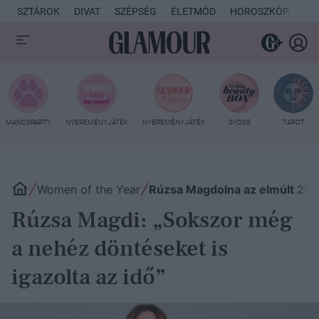
SZTÁROK
DIVAT
SZÉPSÉG
ÉLETMÓD
HOROSZKÓP
KU
MANCSPARTY
NYEREMÉNYJÁTÉK
NYEREMÉNYJÁTÉK
SYOSS
TAROT
Women of the Year
Rúzsa Magdolna az elmúlt 20 
Rúzsa Magdi: „Sokszor még
a nehéz döntéseket is
igazolta az idő”