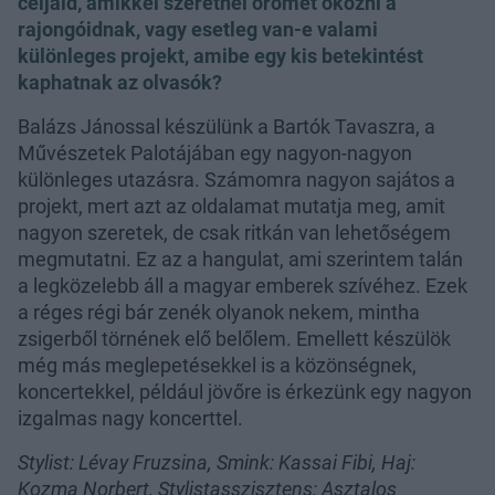
céljaid, amikkel szeretnél örömet okozni a
rajongóidnak, vagy esetleg van-e valami
különleges projekt, amibe egy kis betekintést
kaphatnak az olvasók?
Balázs Jánossal készülünk a Bartók Tavaszra, a
Művészetek Palotájában egy nagyon-nagyon
különleges utazásra. Számomra nagyon sajátos a
projekt, mert azt az oldalamat mutatja meg, amit
nagyon szeretek, de csak ritkán van lehetőségem
megmutatni. Ez az a hangulat, ami szerintem talán
a legközelebb áll a magyar emberek szívéhez. Ezek
a réges régi bár zenék olyanok nekem, mintha
zsigerből törnének elő belőlem. Emellett készülök
még más meglepetésekkel is a közönségnek,
koncertekkel, például jövőre is érkezünk egy nagyon
izgalmas nagy koncerttel.
Stylist: Lévay Fruzsina, Smink: Kassai Fibi, Haj:
Kozma Norbert, Stylistasszisztens: Asztalos