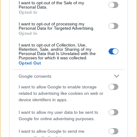
majd a hétköznapokon - és még
consent section.
I want to opt-out of the Sale of my
kedvezményes is
Personal Data.
Opted In
09:01
Ez a gyógynövény segít, hogy tovább élj
I want to opt-out of processing my
08:01
Ekkor illik lattét inni az olaszok szerint
Personal Data for Targeted Advertising.
07:01
Napi horoszkóp: Az Ikrek ma mindent megold,
Opted In
a Bak nem halogat tovább - szeptember 14.
I want to opt-out of Collection, Use,
Retention, Sale, and/or Sharing of my
Personal Data that Is Unrelated with the
Purposes for which it was collected.
Opted Out
Vissza a naptárhoz>>
Google consents
I want to allow Google to enable storage
related to advertising like cookies on web or
Archívum
Impresszum
Adatkezelési tájékoztató
device identifiers in apps.
Felhasználási feltételek
Szerzői jogi nyilatkozat
Rólunk
Szerkesztőségi küldetés
Médiaajánlat
I want to allow my user data to be sent to
Előfizetés
Kapcsolat
RSS
Google for online advertising purposes.
Akadálymentesítési nyilatkozat
Süti beállítások
I want to allow Google to send me