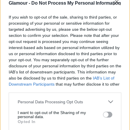
munkaerőpiacon
Glamour -
Do Not Process My Personal Information
19:01
Csillagjegyek, akik vakon megbíznak
bárkiben, még akkor is, ha nem kellene
If you wish to opt-out of the sale, sharing to third parties, or
processing of your personal or sensitive information for
18:01
Meghan Markle épp letaszítani készül Katalin
targeted advertising by us, please use the below opt-out
hercegnét a trónról
section to confirm your selection. Please note that after your
16:01
Justin Bieber szerelmi vallomásától elakad a
opt-out request is processed you may continue seeing
lélegzetünk
interest-based ads based on personal information utilized by
us or personal information disclosed to third parties prior to
15:01
Kylie Jenner a nyílt utcán viselt
your opt-out. You may separately opt-out of the further
meztelenruhát, és ennél stílusosabb nem is
disclosure of your personal information by third parties on the
lehetett volna
IAB’s list of downstream participants. This information may
13:01
Borbély Alexandra üzenetét azonnal el kell
also be disclosed by us to third parties on the
IAB’s List of
Downstream Participants
that may further disclose it to other
olvasnod
third parties.
12:01
Így nézne ki Gelencsér Tímea, ha férfinak
született volna
Please note that this website/app uses one or more Google
Personal Data Processing Opt Outs
services and may gather and store information including but
11:01
Meghan Markle már nem viseli jegygyűrűjét -
not limited to your visit or usage behaviour. You may click to
I want to opt-out of the Sharing of my
kiderült, mi áll háttérben
personal data.
grant or deny consent to Google and its third-party tags to
Opted In
10:12
15 menő női sportcipő, ami tökéletesen mutat
use your data for below specified purposes in below Google