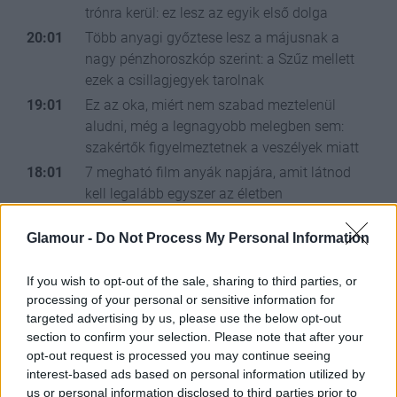
trónra kerül: ez lesz az egyik első dolga
20:01
Több anyagi győztese lesz a májusnak a
nagy pénzhoroszkóp szerint: a Szűz mellett
ezek a csillagjegyek tarolnak
19:01
Ez az oka, miért nem szabad meztelenül
aludni, még a legnagyobb melegben sem:
szakértők figyelmeztetnek a veszélyek miatt
18:01
7 megható film anyák napjára, amit látnod
kell legalább egyszer az életben
17:43
Glamour -
Do Not Process My Personal Information
If you wish to opt-out of the sale, sharing to third parties, or
processing of your personal or sensitive information for
targeted advertising by us, please use the below opt-out
section to confirm your selection. Please note that after your
opt-out request is processed you may continue seeing
Digitális
interest-based ads based on personal information utilized by
gyermekkor: A mesterséges intelligencia és az
us or personal information disclosed to third parties prior to