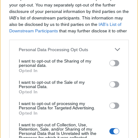
online világ pszichológiai hatásai
your opt-out. You may separately opt-out of the further
17:16
Ismerj meg más kultúrákat, és bulizz egy
disclosure of your personal information by third parties on the
IAB’s list of downstream participants. This information may
hatalmasat a Margitszigeten! Vár Romazuri
also be disclosed by us to third parties on the
IAB’s List of
összművészeti fesztivál
Downstream Participants
that may further disclose it to other
15:01
Teljesen összeomlott Christina Applegate,
third parties.
borzalmas veszteség érte a beteg színésznőt
Please note that this website/app uses one or more Google
Personal Data Processing Opt Outs
14:01
Jennifer Aniston a világ legegyszerűbb
services and may gather and store information including but
ruhájában bizonyította be: a kevesebb több
not limited to your visit or usage behaviour. You may click to
I want to opt-out of the Sharing of my
personal data.
13:32
grant or deny consent to Google and its third-party tags to
Opted In
use your data for below specified purposes in below Google
consent section.
I want to opt-out of the Sale of my
Personal Data.
Opted In
I want to opt-out of processing my
Personal Data for Targeted Advertising.
Opted In
Közeleg az
SZJA-bevallás határideje: ezért ellenőrizd a
I want to opt-out of Collection, Use,
Retention, Sale, and/or Sharing of my
tervezeted!
Personal Data that Is Unrelated with the
Purposes for which it was collected.