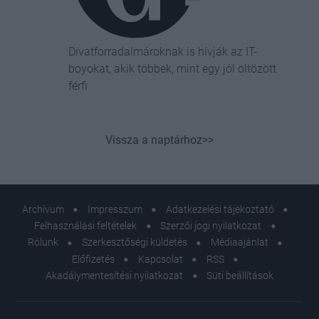
Divatforradalmároknak is hívják az IT-
boyokat, akik többek, mint egy jól öltözött
férfi
Vissza a naptárhoz>>
Archívum
Impresszum
Adatkezelési tájékoztató
Felhasználási feltételek
Szerzői jogi nyilatkozat
Rólunk
Szerkesztőségi küldetés
Médiaajánlat
Előfizetés
Kapcsolat
RSS
Akadálymentesítési nyilatkozat
Süti beállítások