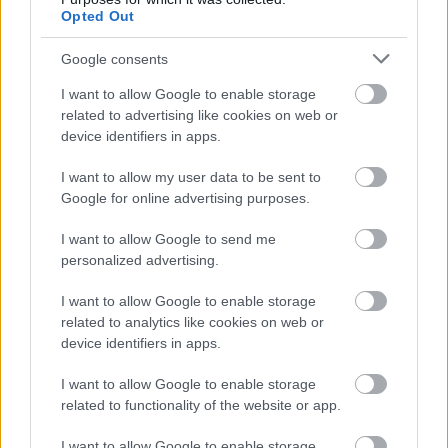
13:01
Sydney van den Bosch exkluzív interjúban
Opted Out
mesélt várandósságáról, szavait nehéz
könnyek nélkül kibírni
Google consents
12:02
Katalin hercegné új hajszíne egyszerre vadító
I want to allow Google to enable storage
és gyönyörű: nem térünk magunkhoz a
related to advertising like cookies on web or
hercegné láttán
device identifiers in apps.
11:01
Gyászol a világ: elhunyt a Dallas sztárja,
I want to allow my user data to be sent to
hihetetlenül magas kort ért meg Priscilla
Google for online advertising purposes.
Pointer
10:02
Torokszorítóan szép fotóval ünnepli 14.
I want to allow Google to send me
personalized advertising.
házassági évfordulóját Katalin hercegné és
Vilmos herceg
I want to allow Google to enable storage
09:31
related to analytics like cookies on web or
device identifiers in apps.
I want to allow Google to enable storage
related to functionality of the website or app.
I want to allow Google to enable storage