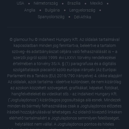
USA
Németország
Brazília
Mexikó
Anglia
Bulgária
Lengyelország
Spanyolország
Dél-Afrika
© glamour.hu © IndaNext Hungary Kft. Az oldalak tartalmával
kapcsolatban minden jog fenntartva, beleértve a tartalom
szöveg- és adatbányászat céljára való felhasználását is – a
szerzői jogról szóló 1999. évi LXXVI. törvény rendelkezései
értelmében a törvény 35/A. § (1) paragrafusa és a digitális
szolgáltatások piacairól szóló európai irányelv (Az Európai
Parlament és a Tanács (EU) 2019/790 Irányelve) 4. cikke alapján!
Az oldalak, azok tartalma - ideértve különösen, de nem kizárólag
az azokon közzétett szövegeket, grafikákat, képeket, fotókat,
hangfelvételeket és videókat stb. - az IndaNext Hungary Kft.
("Jogtulajdonos") kizárólagos jogosultsága alá esnek. Mindezek
minden és bármely felhasználása csak a Jogtulajdonos előzetes
írásbeli hozzájárulásával lehetséges. Az oldalról kivezető linkeken
elérhető tartalmakért a Jogtulajdonos semmilyen felelősséget,
helytállást nem vállal. A Jogtulajdonos pontos és hiteles