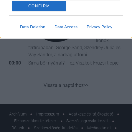
CONFIRM
Data Deletion
Data Access
Privacy Policy
Írónők
férfiruhában: George Sand, Szendrey Júlia és
Vay Sándor, a nadrág úttörői
00:00
Sima bőr nyárra!? – ez Viszkok Fruzsi tippje
Vissza a naptárhoz>>
Archívum
Impresszum
Adatkezelési tájékoztató
Felhasználási feltételek
Szerzői jogi nyilatkozat
Rólunk
Szerkesztőségi küldetés
Médiaajánlat