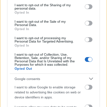
services and may gather and store information including but
Könyvhét belülről
not limited to your visit or usage behaviour. You may click to
I want to opt-out of the Sharing of my
personal data.
grant or deny consent to Google and its third-party tags to
13:02
Két kulcsember van, aki rengeteget lendíthet a
Opted In
use your data for below specified purposes in below Google
karriereden: szervezetpszichológus mesél a
consent section.
I want to opt-out of the Sale of my
fontosságukról
Personal Data.
Opted In
12:02
Katalin hercegné hófehérben, sejtelmes
szoknyában kápráztatta el a világot: csak
I want to opt-out of processing my
ámulunk a szépségén
Personal Data for Targeted Advertising.
Opted In
11:25
Megvannak a GLAMOUR Glammies nyertesei:
ezek a szépségápolási termékek taroltak
I want to opt-out of Collection, Use,
Retention, Sale, and/or Sharing of my
2025-ben
Personal Data that Is Unrelated with the
Purposes for which it was collected.
11:01
Brad Pitt és barátnője felperzselték a vörös
Opted Out
szőnyeget: Ines de Ramón hófehér
meztelenruhája az egyik legszebb darab, amit
Google consents
láttunk
I want to allow Google to enable storage
10:01
Szoboszlai Dominik ezzel a lépésével
related to advertising like cookies on web or
bebizonyította, hogy aranyból van a szíve
device identifiers in apps.
09:31