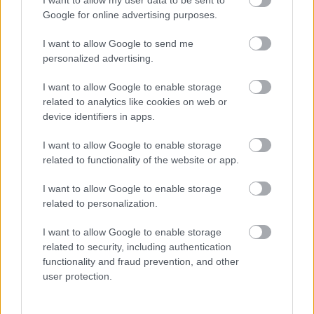
I want to allow my user data to be sent to
Google for online advertising purposes.
I want to allow Google to send me
personalized advertising.
I want to allow Google to enable storage
Együtt
related to analytics like cookies on web or
könnyebb: terveződuók, akik párban
device identifiers in apps.
hódították meg a divatvilágot
I want to allow Google to enable storage
07:31
Félelmetes dolog derült ki a reggeli kávédról:
related to functionality of the website or app.
nem biztos, hogy a legjobb ötlet ebben az
időpontban meginni
I want to allow Google to enable storage
related to personalization.
07:01
Napi horoszkóp: A Kosnak anyagi
támogatásra lehet szüksége, az Ikrek végre
I want to allow Google to enable storage
megmutathatja igazi énjét - június 17.
related to security, including authentication
06:31
Napi 2 tojást reggeliztem 2 héten át, ez volt rá
functionality and fraud prevention, and other
a testem a válasza
user protection.
06:01