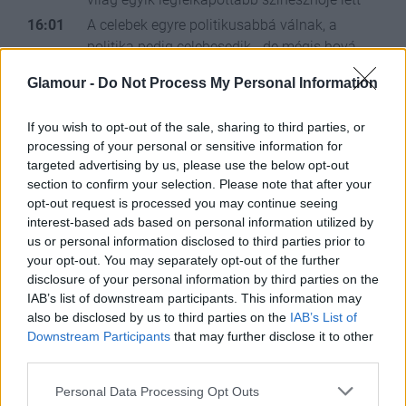
16:01
A celebek egyre politikusabbá válnak, a
politika pedig celebesedik - de mégis hová
vezet mindez?
Glamour -
Do Not Process My Personal Information
15:01
Fél oldalára lebénult Eric Dane: így van most
A Grace klinika gyógyíthatatlan betegséggel
If you wish to opt-out of the sale, sharing to third parties, or
küzdő sztárja
processing of your personal or sensitive information for
14:01
Nagy hírt jelentett be Meghan Markle:
targeted advertising by us, please use the below opt-out
alaposan meglepte rajongóit Harry herceg
section to confirm your selection. Please note that after your
opt-out request is processed you may continue seeing
felesége
interest-based ads based on personal information utilized by
13:32
us or personal information disclosed to third parties prior to
your opt-out. You may separately opt-out of the further
disclosure of your personal information by third parties on the
IAB’s list of downstream participants. This information may
also be disclosed by us to third parties on the
IAB’s List of
Downstream Participants
that may further disclose it to other
third parties.
Valódi ünnep
Please note that this website/app uses one or more Google
Personal Data Processing Opt Outs
vagy könyvpiaci illúzió? A 2025-ös Ünnepi