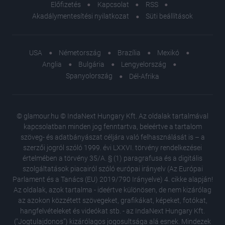
Előfizetés
Kapcsolat
RSS
Akadálymentesítési nyilatkozat
Süti beállítások
USA
Németország
Brazília
Mexikó
Anglia
Bulgária
Lengyelország
Spanyolország
Dél-Afrika
© glamour.hu © IndaNext Hungary Kft. Az oldalak tartalmával
kapcsolatban minden jog fenntartva, beleértve a tartalom
szöveg- és adatbányászat céljára való felhasználását is – a
szerzői jogról szóló 1999. évi LXXVI. törvény rendelkezései
értelmében a törvény 35/A. § (1) paragrafusa és a digitális
szolgáltatások piacairól szóló európai irányelv (Az Európai
Parlament és a Tanács (EU) 2019/790 Irányelve) 4. cikke alapján!
Az oldalak, azok tartalma - ideértve különösen, de nem kizárólag
az azokon közzétett szövegeket, grafikákat, képeket, fotókat,
hangfelvételeket és videókat stb. - az IndaNext Hungary Kft.
("Jogtulajdonos") kizárólagos jogosultsága alá esnek. Mindezek