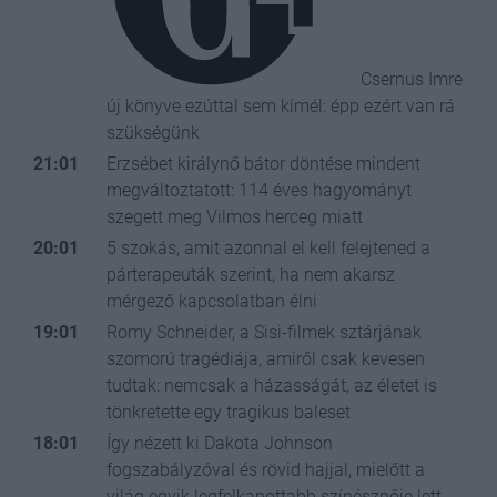
Csernus Imre
új könyve ezúttal sem kímél: épp ezért van rá
szükségünk
21:01
Erzsébet királynő bátor döntése mindent
megváltoztatott: 114 éves hagyományt
szegett meg Vilmos herceg miatt
20:01
5 szokás, amit azonnal el kell felejtened a
párterapeuták szerint, ha nem akarsz
mérgező kapcsolatban élni
19:01
Romy Schneider, a Sisi-filmek sztárjának
szomorú tragédiája, amiről csak kevesen
tudtak: nemcsak a házasságát, az életet is
tönkretette egy tragikus baleset
18:01
Így nézett ki Dakota Johnson
fogszabályzóval és rövid hajjal, mielőtt a
világ egyik legfelkapottabb színésznője lett