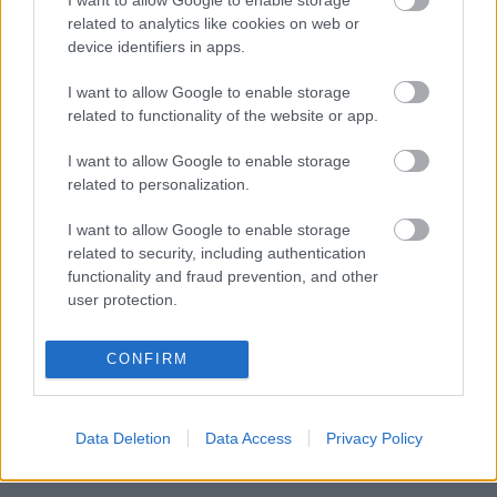
I want to allow Google to enable storage
07:31
Formáld át az agyad ezzel a zseniális trükkel,
related to analytics like cookies on web or
hogy a legtöbbet hozhasd ki az életedből
device identifiers in apps.
07:01
Napi horoszkóp: Az Oroszlán szenvedélyre
számíthat, a Bika jól fizető munkát kap -
I want to allow Google to enable storage
július 7.
related to functionality of the website or app.
06:31
Ezekkel a kreatív módszerekkel megelőzhető
I want to allow Google to enable storage
a demencia, miközben boldoggá is tesz
related to personalization.
06:01
I want to allow Google to enable storage
related to security, including authentication
functionality and fraud prevention, and other
user protection.
CONFIRM
5 szempont,
amit az utasbiztosításod megkötésekor
vegyél figyelembe
Data Deletion
Data Access
Privacy Policy