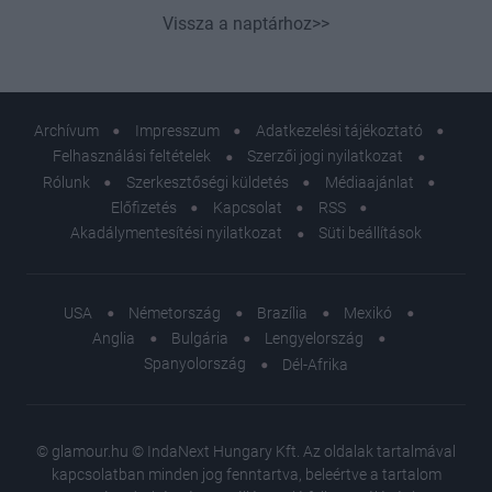
Vissza a naptárhoz>>
Archívum
Impresszum
Adatkezelési tájékoztató
Felhasználási feltételek
Szerzői jogi nyilatkozat
Rólunk
Szerkesztőségi küldetés
Médiaajánlat
Előfizetés
Kapcsolat
RSS
Akadálymentesítési nyilatkozat
Süti beállítások
USA
Németország
Brazília
Mexikó
Anglia
Bulgária
Lengyelország
Spanyolország
Dél-Afrika
© glamour.hu © IndaNext Hungary Kft. Az oldalak tartalmával
kapcsolatban minden jog fenntartva, beleértve a tartalom