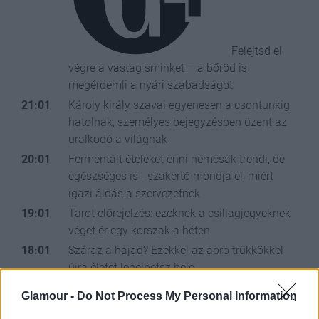
Felejtsd el
végre a vastag sminket – a bőröd is
megérdemli a nyári szabadságot
21:01
Károly király szavai egyenesen a csontunkig
hatolnak, személyes bejegyzésben üzent az
uralkodó a világnak
20:01
Fermentált ételeket enni nemcsak trendi, de
egészséges is - szakértő mondja el, miért
igazi áldás a szervezetnek
19:01
Tarot előrejelzés: ezeknek a csillagjegyeknek
véget ér egy korszak a héten
18:01
Száraz a hajad? Ezekkel az apró trükkökkel
újra életet lehelhetsz bele
17:01
Csodás helyen, egy városi oázisban
Glamour -
Do Not Process My Personal Information
próbálhattuk ki a Samsung legújabb okos