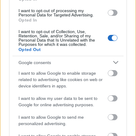
13:01
Horváth Lili: „Meg kell tanulnunk magunkat
elfogadni, ha boldogan akarunk élni”
I want to opt-out of processing my
Personal Data for Targeted Advertising.
12:02
Zendaya Budapesten bizonyította be, hogy ő
Opted In
a legkedvesebb hollywoodi híresség a világon
I want to opt-out of Collection, Use,
11:01
Olvadásveszély: Kafi Rea Milla álomszép
Retention, Sale, and/or Sharing of my
fotóval jelentette be kisfia érkezését
Personal Data that Is Unrelated with the
Purposes for which it was collected.
10:03
Bruce Willis feleségének új fotója egy
Opted Out
mozdulattal tépte ki a szívünket
Google consents
09:31
I want to allow Google to enable storage
related to advertising like cookies on web or
device identifiers in apps.
I want to allow my user data to be sent to
Google for online advertising purposes.
Ne
I want to allow Google to send me
kérdezzétek többet, mikor jön a kistestvér:
personalized advertising.
miért nem elég, hogy egy gyermekem van?