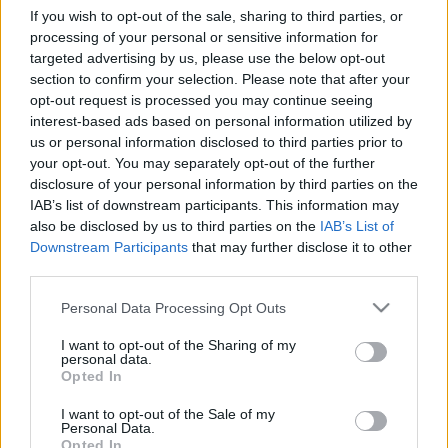
eszközeit
If you wish to opt-out of the sale, sharing to third parties, or
16:01
A nyár nélkülözhetetlen kellékei, ha imádod a
processing of your personal or sensitive information for
stílusos és praktikus dolgokat
targeted advertising by us, please use the below opt-out
section to confirm your selection. Please note that after your
15:00
Justin Bieber egyetlen fotóval üzent azoknak,
opt-out request is processed you may continue seeing
akik szerint tönkrement a házassága
interest-based ads based on personal information utilized by
14:01
Harry herceg és Meghan Markle radikális
us or personal information disclosed to third parties prior to
lépésre szánta el magát, szomorú okból
your opt-out. You may separately opt-out of the further
kellett meghozniuk a döntést
disclosure of your personal information by third parties on the
IAB’s list of downstream participants. This information may
13:32
also be disclosed by us to third parties on the
IAB’s List of
Downstream Participants
that may further disclose it to other
third parties.
Please note that this website/app uses one or more Google
Personal Data Processing Opt Outs
services and may gather and store information including but
not limited to your visit or usage behaviour. You may click to
I want to opt-out of the Sharing of my
personal data.
grant or deny consent to Google and its third-party tags to
Egy nyár
Opted In
use your data for below specified purposes in below Google
Párizsban: vidéki lány a nagyváros kaotikus
consent section.
I want to opt-out of the Sale of my
forgatagában
Personal Data.
Opted In