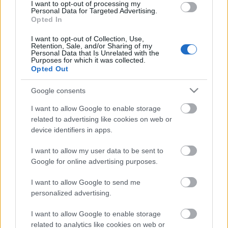
12:02
Itt békülhet ki Károly király és Harry herceg?
I want to opt-out of processing my
Personal Data for Targeted Advertising.
Ezen az eseményen sok minden múlhat
Opted In
11:01
Álló ováció fogadta Katalin hercegnét, aki
I want to opt-out of Collection, Use,
királynőként jelent meg a wimbledoni
Retention, Sale, and/or Sharing of my
tenisztornán
Personal Data that Is Unrelated with the
Purposes for which it was collected.
09:31
Opted Out
Google consents
I want to allow Google to enable storage
related to advertising like cookies on web or
device identifiers in apps.
Sok szülő
I want to allow my user data to be sent to
nem tudja, hogy meddig jár a családi
Google for online advertising purposes.
kedvezmény
I want to allow Google to send me
07:31
7 csodás hely a Balaton környékén, ahol a
personalized advertising.
kutyádnak is örülnek
I want to allow Google to enable storage
07:01
Napi horoszkóp: Az Ikrek kalandokra vágyik, a
related to analytics like cookies on web or
Skorpió belelát mások lelkébe - július 13.