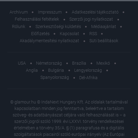
Archívum
Impresszum
Adatkezelési tájékoztató
Felhasználási feltételek
Szerzői jogi nyilatkozat
Rólunk
Szerkesztőségi küldetés
Médiaajánlat
Előfizetés
Kapcsolat
RSS
Akadálymentesítési nyilatkozat
Süti beállítások
USA
Németország
Brazília
Mexikó
Anglia
Bulgária
Lengyelország
Spanyolország
Dél-Afrika
© glamour.hu © IndaNext Hungary Kft. Az oldalak tartalmával
kapcsolatban minden jog fenntartva, beleértve a tartalom
szöveg- és adatbányászat céljára való felhasználását is – a
szerzői jogról szóló 1999. évi LXXVI. törvény rendelkezései
értelmében a törvény 35/A. § (1) paragrafusa és a digitális
szolgáltatások piacairól szóló európai irányelv (Az Európai