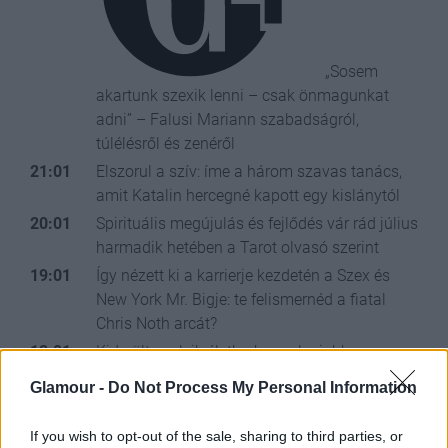
„Sosem
akartunk szexik lenni – csak önmagunkat
adni” – Falusi Mariann szabadságról,
túlélésről és zenéről
21:01
Elszorul a szív: íme a három szavas tanács,
amit Katalin hercegné kapott egy kislánytól
20:01
Spirituális megújulás és fejlődés vár rád július
harmadik hetében a Tarot olvasó szerint
19:01
Így nézett ki a karrierje kezdetén a Szex és
New York Mr. Bigje: te felismernéd a fiatal
Chris Noth arcát?
18:01
Kiderült, melyik életkorban a legjobb a szex,
és szinte biztosan nem erre a válaszra
Glamour -
Do Not Process My Personal Information
számítottál
16:01
A legjobb fényvédők kedvezményes áron,
If you wish to opt-out of the sale, sharing to third parties, or