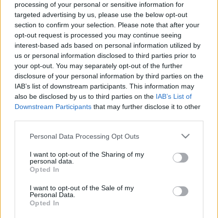
hogy egész nyáron vigyázz a bőrödre
processing of your personal or sensitive information for
15:01
Schell Judit: „Soha nem gondoltam, hogy van
targeted advertising by us, please use the below opt-out
section to confirm your selection. Please note that after your
bennem ennyi bátorság”
opt-out request is processed you may continue seeing
14:01
Heti horoszkóp: Ezeknek a csillagjegyeknek
interest-based ads based on personal information utilized by
minden összejön a héten - július 14-20
us or personal information disclosed to third parties prior to
13:32
your opt-out. You may separately opt-out of the further
disclosure of your personal information by third parties on the
IAB’s list of downstream participants. This information may
also be disclosed by us to third parties on the
IAB’s List of
Downstream Participants
that may further disclose it to other
third parties.
Please note that this website/app uses one or more Google
Personal Data Processing Opt Outs
services and may gather and store information including but
Kitalálta a
not limited to your visit or usage behaviour. You may click to
I want to opt-out of the Sharing of my
piros talpakat, a divatvilág rockere lett belőle:
personal data.
grant or deny consent to Google and its third-party tags to
Christian Louboutin sztorija
Opted In
use your data for below specified purposes in below Google
13:01
Második babáját várja Vanessa Hudgens,
consent section.
I want to opt-out of the Sale of my
zseniális fotóval jelentette be terhességét a
Personal Data.
Opted In
High School Musical színésznője