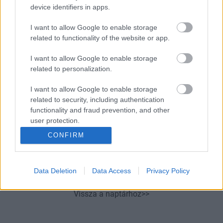
device identifiers in apps.
06:31
A 12 perces vérnyomáscsökkentő módszer,
ami olyan hatásos, mint a gyógyszer, csak
I want to allow Google to enable storage
sokkal természetesebb
related to functionality of the website or app.
06:01
I want to allow Google to enable storage
related to personalization.
I want to allow Google to enable storage
related to security, including authentication
functionality and fraud prevention, and other
user protection.
Tévhit, hogy
CONFIRM
csak a munkahely okozhatja a kiégést: ez
valami nagyobb baj tünete
Data Deletion
Data Access
Privacy Policy
Vissza a naptárhoz>>