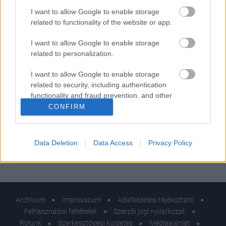
06:01
I want to allow Google to enable storage
related to functionality of the website or app.
I want to allow Google to enable storage
related to personalization.
I want to allow Google to enable storage
related to security, including authentication
Fogyás
functionality and fraud prevention, and other
bármi áron? Tönkretehetik a bélrendszered
user protection.
CONFIRM
ezek a divatdiéták
Data Deletion
Data Access
Privacy Policy
Vissza a naptárhoz>>
Archívum
Impresszum
Adatkezelési tájékoztató
Felhasználási feltételek
Szerzői jogi nyilatkozat
Rólunk
Szerkesztőségi küldetés
Médiaajánlat