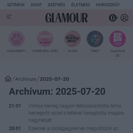
SZTÁROK
DIVAT
SZÉPSÉG
ÉLETMÓD
HOROSZKÓP
KU
MANCSPARTY
NYEREMÉNYJÁTÉK
SYOSS
TAROT
GLAMOUR
20
Archívum
2025-07-20
Archívum: 2025-07-20
21:01
Vilmos herceg nagyon felbosszantotta Anna
hercegnőt: ezzel a tettével haragította magára
nagynénjét
20:01
Ezeknek a csillagjegyeknek megváltozik az