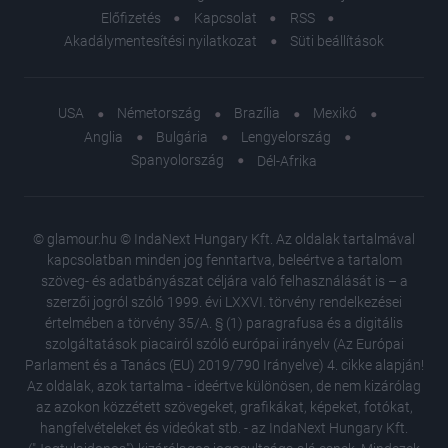
Előfizetés
Kapcsolat
RSS
Akadálymentesítési nyilatkozat
Süti beállítások
USA
Németország
Brazília
Mexikó
Anglia
Bulgária
Lengyelország
Spanyolország
Dél-Afrika
© glamour.hu © IndaNext Hungary Kft. Az oldalak tartalmával
kapcsolatban minden jog fenntartva, beleértve a tartalom
szöveg- és adatbányászat céljára való felhasználását is – a
szerzői jogról szóló 1999. évi LXXVI. törvény rendelkezései
értelmében a törvény 35/A. § (1) paragrafusa és a digitális
szolgáltatások piacairól szóló európai irányelv (Az Európai
Parlament és a Tanács (EU) 2019/790 Irányelve) 4. cikke alapján!
Az oldalak, azok tartalma - ideértve különösen, de nem kizárólag
az azokon közzétett szövegeket, grafikákat, képeket, fotókat,
hangfelvételeket és videókat stb. - az IndaNext Hungary Kft.