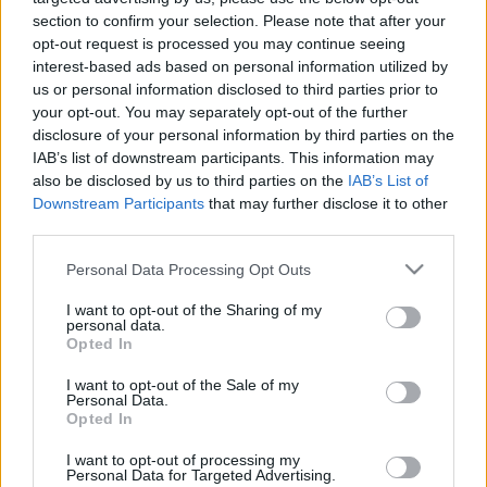
section to confirm your selection. Please note that after your
opt-out request is processed you may continue seeing
interest-based ads based on personal information utilized by
us or personal information disclosed to third parties prior to
your opt-out. You may separately opt-out of the further
disclosure of your personal information by third parties on the
Sírni igenis
IAB’s list of downstream participants. This information may
ér: ezért lenne jó, ha nem szégyellnéd többé
also be disclosed by us to third parties on the
IAB’s List of
13:01
Charlène monacói hercegné csipkés Oscar De
Downstream Participants
that may further disclose it to other
third parties.
La Renta ruhája a legszebb darab, amit
mostanában láttunk: sokat mutat, mégis
Please note that this website/app uses one or more Google
Personal Data Processing Opt Outs
nagyon elegáns
services and may gather and store information including but
not limited to your visit or usage behaviour. You may click to
I want to opt-out of the Sharing of my
12:02
Álomszép Vivienne Westwood miniruhában
personal data.
grant or deny consent to Google and its third-party tags to
mondta ki a boldogító igent a Sziget Fesztivál
Opted In
use your data for below specified purposes in below Google
sztárja: Charli XCX kollégájához ment férjhez
consent section.
I want to opt-out of the Sale of my
11:01
Megérkezett Budapestre Jennifer Lopez:
Personal Data.
Opted In
ebben a hotelben szállt meg koncertje előtt az
énekesnő
I want to opt-out of processing my
Personal Data for Targeted Advertising.
09:31