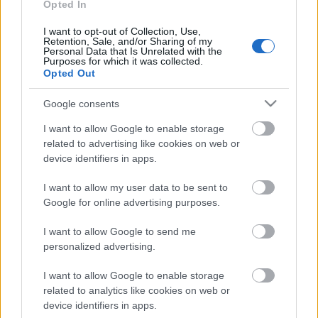
Opted In
I want to opt-out of Collection, Use,
Retention, Sale, and/or Sharing of my
Personal Data that Is Unrelated with the
Purposes for which it was collected.
Opted Out
Google consents
Andalúziában élnek, a kalauzaid lesznek – és
I want to allow Google to enable storage
lehet, hogy önmagadhoz is közelebb
related to advertising like cookies on web or
device identifiers in apps.
vezetnek
07:31
Minimum rest, kihagyott szülinapok és
I want to allow my user data to be sent to
reporting culture: a légiutaskísérő életmód
Google for online advertising purposes.
árnyoldala
I want to allow Google to send me
07:01
Napi horoszkóp: A Kosnak merész ötletei
personalized advertising.
támadhatnak, a Mérlegnek váratlan szerelmet
jeleznek a csillagok - július 20.
I want to allow Google to enable storage
06:31
Ez történik a testeddel, ha napi szinten eszel
related to analytics like cookies on web or
görögdinnyét a nyár folyamán
device identifiers in apps.