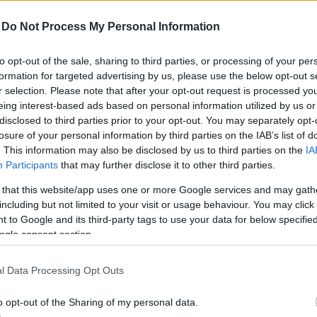
-
Do Not Process My Personal Information
to opt-out of the sale, sharing to third parties, or processing of your per
formation for targeted advertising by us, please use the below opt-out s
zichológiai módszer arra, hogy időben észrevedd, mikor fog elö
r selection. Please note that after your opt-out request is processed y
tak: a menyasszony káprázatosan szép ruhában mondta ki az 
eing interest-based ads based on personal information utilized by us or
alójában azonban ronthatnak a helyzeten
disclosed to third parties prior to your opt-out. You may separately opt-
losure of your personal information by third parties on the IAB’s list of
 szabotálod a saját boldogságodat
. This information may also be disclosed by us to third parties on the
IA
rtetiesen hasonlít Vilmos hercegre
Participants
that may further disclose it to other third parties.
 minden otthonban megtalálható
 that this website/app uses one or more Google services and may gath
almozva munkával”
including but not limited to your visit or usage behaviour. You may click 
 to Google and its third-party tags to use your data for below specifi
ogle consent section.
l Data Processing Opt Outs
o opt-out of the Sharing of my personal data.