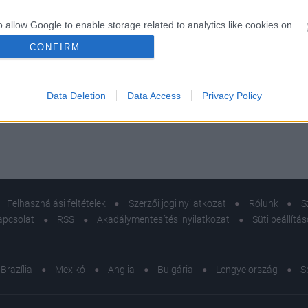
o allow Google to enable storage related to analytics like cookies on
evice identifiers in apps.
CONFIRM
o allow Google to enable storage related to functionality of the website
 divat lenne: így vitte sikerre Donna Karan a DKNY-et
Data Deletion
Data Access
Privacy Policy
o allow Google to enable storage related to personalization.
o allow Google to enable storage related to security, including
cation functionality and fraud prevention, and other user protection.
Felhasználási feltételek
Szerzői jogi nyilatkozat
Rólunk
S
apcsolat
RSS
Akadálymentesítési nyilatkozat
Süti beállítá
Brazília
Mexikó
Anglia
Bulgária
Lengyelország
S