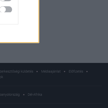
zerkesztőségi küldetés
Médiaajánlat
Előfizetés
sok
panyolország
Dél-Afrika