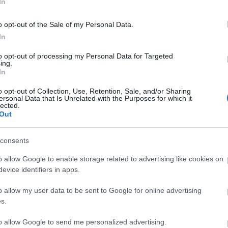
In
szter: „Ma már nem akarok megfelelni senkinek”
 súlyos szavai mélyen megérintették
o opt-out of the Sale of my Personal Data.
In
 képzeletre, hatalmas feltűnést keltett a merész darabban
, kis híján megszegte a királyi protokollt
to opt-out of processing my Personal Data for Targeted
ing.
In
o opt-out of Collection, Use, Retention, Sale, and/or Sharing
ersonal Data that Is Unrelated with the Purposes for which it
lected.
Out
consents
tfájás, hasgörcs? Nem beteg vagy, így üzen a tested
o allow Google to enable storage related to advertising like cookies on
rákos, pedig tünetei sem voltak
evice identifiers in apps.
tba kerül, a Bak ne legyen bizalmatlan - szeptember 6.
o allow my user data to be sent to Google for online advertising
tőzik a legmérgezőbb anyag, mégis minden nap eszel belőle
s.
to allow Google to send me personalized advertising.