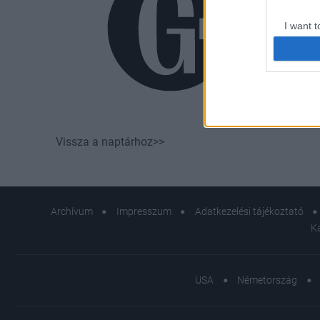
I want t
web or d
I want t
or app.
Ha New York
I want t
Vissza a naptárhoz>>
I want t
authenti
Archívum
Impresszum
Adatkezelési tájékoztató
K
USA
Németország