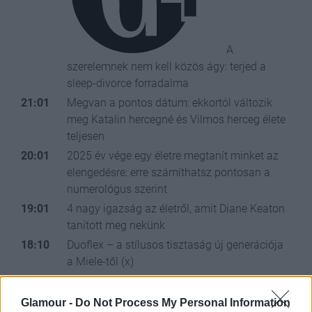
A
szerelemnek nem kell közös ágy: terjed a
sleep-divorce forradalma
21:01
Megvan a pontos dátum: ekkortól változik
meg Katalin hercegné és Vilmos herceg élete
teljesen
20:01
2025 év vége egy életre megtanít minket az
elengedésre: erre számíthatsz pontosan a
numerológus szerint
19:01
4 nagy igazság az életről, amit Diane Keaton
tanított meg nekünk
18:10
Duoflex – a stílusos tisztaság új generációja
a Miele-től (x)
18:01
Ez történik a testeddel éves szinten napi fél
liter cukros üdítőtől
Glamour -
Do Not Process My Personal Information