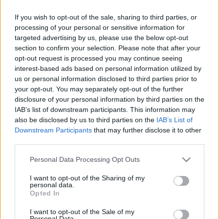
16:02
Merő Péter új kollekciója a hétköznapok nőit
ünnepli – megérkezett az ESSENTIAL
If you wish to opt-out of the sale, sharing to third parties, or
processing of your personal or sensitive information for
15:01
Emma Watson megtörte a csendet: elárulta,
targeted advertising by us, please use the below opt-out
eljegyzési gyűrű van-e az ujján
section to confirm your selection. Please note that after your
14:01
Nagy bejelentést tett a palota: Katalin
opt-out request is processed you may continue seeing
hercegnét hamarosan újra tiarában láthatjuk
interest-based ads based on personal information utilized by
us or personal information disclosed to third parties prior to
13:32
your opt-out. You may separately opt-out of the further
disclosure of your personal information by third parties on the
IAB’s list of downstream participants. This information may
also be disclosed by us to third parties on the
IAB’s List of
Downstream Participants
that may further disclose it to other
third parties.
Please note that this website/app uses one or more Google
A világ egyik
Personal Data Processing Opt Outs
services and may gather and store information including but
legismertebb neurobiológus nője számára
not limited to your visit or usage behaviour. You may click to
I want to opt-out of the Sharing of my
fontosak a magyar gyökerek
personal data.
grant or deny consent to Google and its third-party tags to
Opted In
13:01
6 stratégia, hogy soha többé ne mérd az
use your data for below specified purposes in below Google
életedet másokéhoz
consent section.
I want to opt-out of the Sale of my
Personal Data.