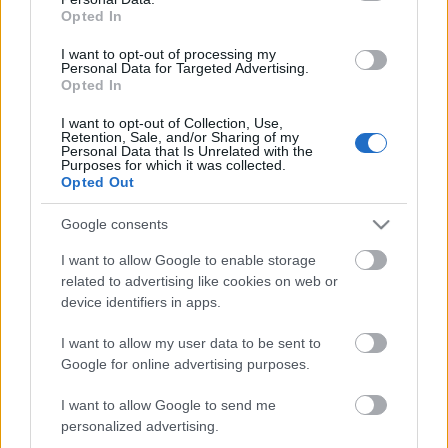
12:03
Selma Blair vallomásától könny szökik a
Opted In
szemedbe: „Tovább fogok élni, mint
gondoltam”
I want to opt-out of processing my
Personal Data for Targeted Advertising.
11:01
Meghan Markle intim videót osztott meg a
Opted In
férjéről, ritkán látni így Harry herceget
I want to opt-out of Collection, Use,
10:15
Palvin Barbara meztelenfelsőben hódít, nem
Retention, Sale, and/or Sharing of my
Personal Data that Is Unrelated with the
akármilyen szettben lépett utcára a topmodell
Purposes for which it was collected.
Opted Out
09:31
Google consents
I want to allow Google to enable storage
related to advertising like cookies on web or
device identifiers in apps.
I want to allow my user data to be sent to
92 millió
Google for online advertising purposes.
tonna ruha kerül a szemétbe évente – De
miért hagyjuk?
I want to allow Google to send me
08:01
Sydney van den Bosch-sal a címlapon,
personalized advertising.