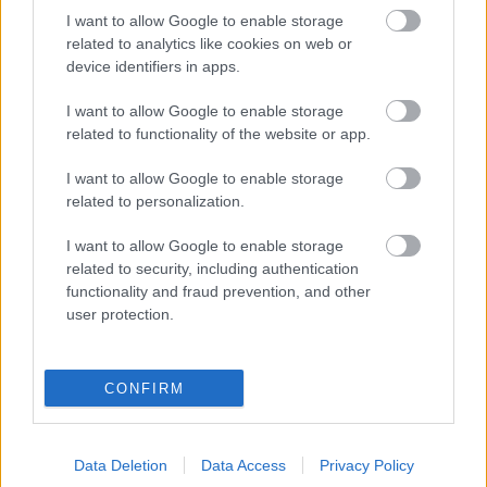
Beauty és Mami melléklettel jelent meg a
I want to allow Google to enable storage
GLAMOUR novemberi száma
related to analytics like cookies on web or
07:31
A jógapóz, amit minden embernek meg
device identifiers in apps.
kellene tanulnia, aki ülőmunkát végez
I want to allow Google to enable storage
07:01
Napi horoszkóp: Az Oroszlán vakrandira
related to functionality of the website or app.
készül, a Vízöntőre kalandos nap vár -
október 14.
I want to allow Google to enable storage
06:31
6 jel, ami nyelőcsőrákra utal: minél előbb
related to personalization.
fordulj orvoshoz, ha ezeket tapasztalod
I want to allow Google to enable storage
06:01
related to security, including authentication
functionality and fraud prevention, and other
user protection.
CONFIRM
Csak a rossz
anyák adják bölcsődébe a gyermeküket -
Data Deletion
Data Access
Privacy Policy
vagy mégsem?