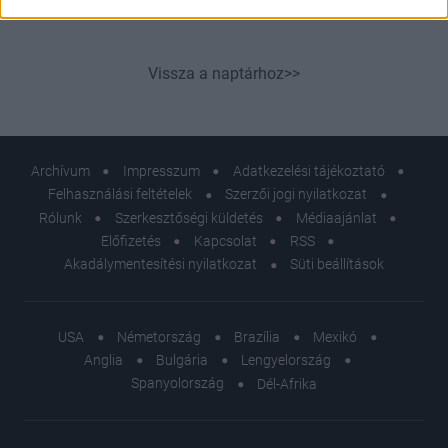
Vissza a naptárhoz>>
Archívum
Impresszum
Adatkezelési tájékoztató
Felhasználási feltételek
Szerzői jogi nyilatkozat
Rólunk
Szerkesztőségi küldetés
Médiaajánlat
Előfizetés
Kapcsolat
RSS
Akadálymentesítési nyilatkozat
Süti beállítások
USA
Németország
Brazília
Mexikó
Anglia
Bulgária
Lengyelország
Spanyolország
Dél-Afrika