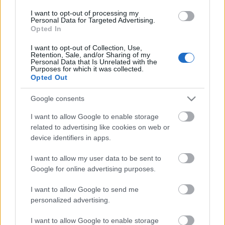
szerelme, nyaralós fotók buktatták le őket
I want to opt-out of processing my
11:01
Katalin hercegné lélegzetelállítóan gyönyörű
Personal Data for Targeted Advertising.
új fotóján, nem győznek betelni vele a
Opted In
rajongók
I want to opt-out of Collection, Use,
10:01
Herceg Erika élete legforróbb szettjében
Retention, Sale, and/or Sharing of my
Personal Data that Is Unrelated with the
pózol, az énekesnő egyszerűen álomszép
Purposes for which it was collected.
Opted Out
09:31
Google consents
I want to allow Google to enable storage
related to advertising like cookies on web or
device identifiers in apps.
I want to allow my user data to be sent to
Google for online advertising purposes.
Pszichológus mondja el, miért késel el
mindig, bármennyire is próbálkozol
I want to allow Google to send me
07:31
5 gyönyörű kirándulóhely Magyarországon,
personalized advertising.
amiről talán még nem is hallottál, de látnod
I want to allow Google to enable storage
kell egyszer az életben