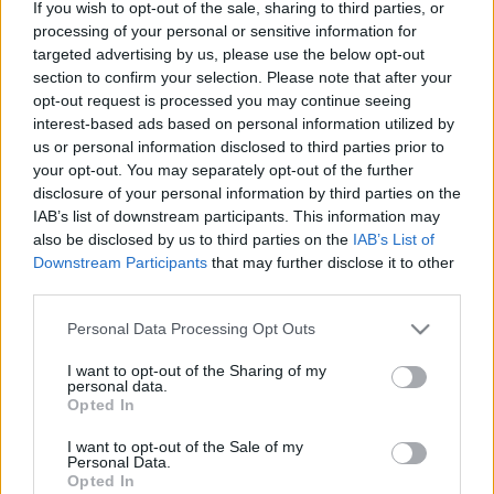
lépett a pápa elé: az uralkodó felesége csak
If you wish to opt-out of the sale, sharing to third parties, or
processing of your personal or sensitive information for
úgy sugárzott fekete szettjében
targeted advertising by us, please use the below opt-out
14:01
Hailey Bieber megszólalt Selena Gomezzel
section to confirm your selection. Please note that after your
kapcsolatban, kiderül, mi idegesíti legjobban
opt-out request is processed you may continue seeing
13:32
interest-based ads based on personal information utilized by
us or personal information disclosed to third parties prior to
your opt-out. You may separately opt-out of the further
disclosure of your personal information by third parties on the
IAB’s list of downstream participants. This information may
also be disclosed by us to third parties on the
IAB’s List of
Downstream Participants
that may further disclose it to other
third parties.
A
Please note that this website/app uses one or more Google
transzgenerációs szenvedés nem örökség,
Personal Data Processing Opt Outs
services and may gather and store information including but
hanem választás – Ideje elfelejteni, amit
not limited to your visit or usage behaviour. You may click to
I want to opt-out of the Sharing of my
anyáinktól tanultunk
personal data.
grant or deny consent to Google and its third-party tags to
Opted In
13:01
Kihez fordulj, ha úgy érzed, kiégtél? Ezt
use your data for below specified purposes in below Google
tanácsolja a szervezetpszichológus
consent section.
I want to opt-out of the Sale of my
Personal Data.
12:02
Ez a sármos férfi lehet Emma Watson
Opted In