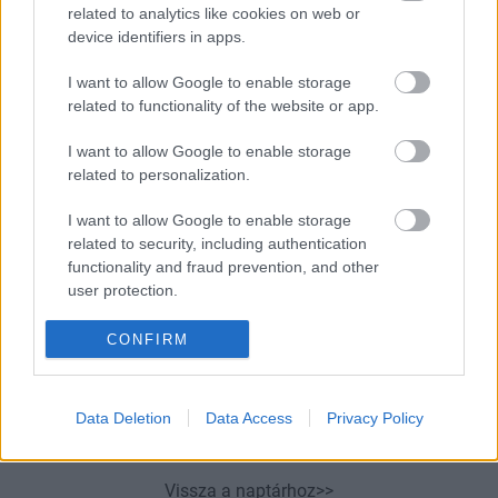
related to analytics like cookies on web or
07:01
Napi horoszkóp: A Kos ma ne kockáztasson,
device identifiers in apps.
a Rák kiköltekezheti magát - október 17.
I want to allow Google to enable storage
06:31
Ha rendszeresen így indítod a reggelt, akár
related to functionality of the website or app.
stroke-ot is kaphatsz
06:01
I want to allow Google to enable storage
related to personalization.
I want to allow Google to enable storage
related to security, including authentication
functionality and fraud prevention, and other
user protection.
Nem a
CONFIRM
mesterséges intelligencia, hanem Torma
Péter az oka, hogy az angol humor magyarul
is működik – interjú a műfordítóval
Data Deletion
Data Access
Privacy Policy
Vissza a naptárhoz>>