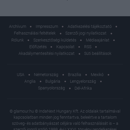
Archívum
Impresszum
Adatkezelési tájékoztató
Felhasználási feltételek
Szerzői jogi nyilatkozat
Rólunk
Szerkesztőségi küldetés
Médiaajánlat
Előfizetés
Kapcsolat
RSS
Akadálymentesítési nyilatkozat
Süti beállítások
USA
Németország
Brazília
Mexikó
Anglia
Bulgária
Lengyelország
Spanyolország
Dél-Afrika
© glamour.hu © IndaNext Hungary Kft. Az oldalak tartalmával
kapcsolatban minden jog fenntartva, beleértve a tartalom
szöveg- és adatbányászat céljára való felhasználását is – a
szerzői jogról szóló 1999. évi LXXVI. törvény rendelkezései