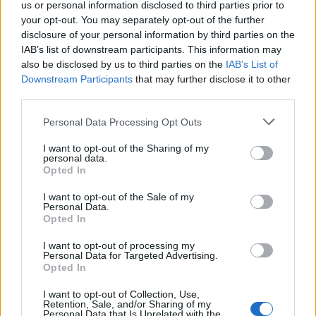
us or personal information disclosed to third parties prior to
your opt-out. You may separately opt-out of the further
disclosure of your personal information by third parties on the
IAB’s list of downstream participants. This information may
also be disclosed by us to third parties on the
IAB’s List of
Downstream Participants
that may further disclose it to other
third parties.
Please note that this website/app uses one or more Google
Personal Data Processing Opt Outs
DIVAT
services and may gather and store information including but
not limited to your visit or usage behaviour. You may click to
I want to opt-out of the Sharing of my
A GLAMOUR stylistja inspirációkról
personal data.
grant or deny consent to Google and its third-party tags to
Opted In
számol be
use your data for below specified purposes in below Google
consent section.
I want to opt-out of the Sale of my
Personal Data.
Opted In
I want to opt-out of processing my
Personal Data for Targeted Advertising.
Opted In
I want to opt-out of Collection, Use,
Retention, Sale, and/or Sharing of my
Personal Data that Is Unrelated with the