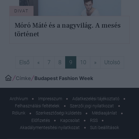
DIVAT
Móró Máté és a nagyvilág. A mesés
történet
Első
Előző
Következő
Utolsó
Első
«
7
8
9
10
»
Utolsó
Címke
Budapest Fashion Week
Archívum
Impresszum
Adatkezelési tájékoztató
Felhasználási feltételek
Szerzői jogi nyilatkozat
Rólunk
Szerkesztőségi küldetés
Médiaajánlat
Előfizetés
Kapcsolat
RSS
Akadálymentesítési nyilatkozat
Süti beállítások