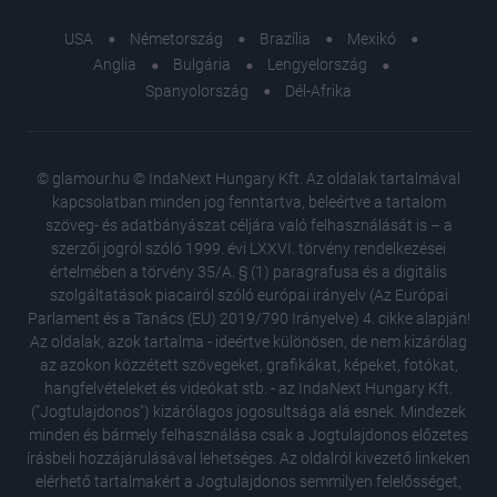
USA
Németország
Brazília
Mexikó
Anglia
Bulgária
Lengyelország
Spanyolország
Dél-Afrika
© glamour.hu © IndaNext Hungary Kft. Az oldalak tartalmával
kapcsolatban minden jog fenntartva, beleértve a tartalom
szöveg- és adatbányászat céljára való felhasználását is – a
szerzői jogról szóló 1999. évi LXXVI. törvény rendelkezései
értelmében a törvény 35/A. § (1) paragrafusa és a digitális
szolgáltatások piacairól szóló európai irányelv (Az Európai
Parlament és a Tanács (EU) 2019/790 Irányelve) 4. cikke alapján!
Az oldalak, azok tartalma - ideértve különösen, de nem kizárólag
az azokon közzétett szövegeket, grafikákat, képeket, fotókat,
hangfelvételeket és videókat stb. - az IndaNext Hungary Kft.
("Jogtulajdonos") kizárólagos jogosultsága alá esnek. Mindezek
minden és bármely felhasználása csak a Jogtulajdonos előzetes
írásbeli hozzájárulásával lehetséges. Az oldalról kivezető linkeken
elérhető tartalmakért a Jogtulajdonos semmilyen felelősséget,