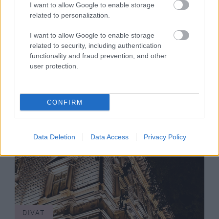
I want to allow Google to enable storage
related to personalization.
DIVAT
I want to allow Google to enable storage
related to security, including authentication
Duplázik a Napapijri Budapesten
functionality and fraud prevention, and other
user protection.
CONFIRM
Data Deletion
Data Access
Privacy Policy
DIVAT