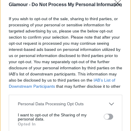
Glamour -
Do Not Process My Personal Information
If you wish to opt-out of the sale, sharing to third parties, or
processing of your personal or sensitive information for
KULTÚRA
targeted advertising by us, please use the below opt-out
section to confirm your selection. Please note that after your
Te örülnél, ha egy híres szülő
opt-out request is processed you may continue seeing
gyereke elvenné a munkádat? - A
interest-based ads based on personal information utilized by
us or personal information disclosed to third parties prior to
nepo-bébi jelenség nyomában
your opt-out. You may separately opt-out of the further
disclosure of your personal information by third parties on the
IAB’s list of downstream participants. This information may
also be disclosed by us to third parties on the
IAB’s List of
Downstream Participants
that may further disclose it to other
third parties.
Please note that this website/app uses one or more Google
Personal Data Processing Opt Outs
services and may gather and store information including but
not limited to your visit or usage behaviour. You may click to
I want to opt-out of the Sharing of my
personal data.
grant or deny consent to Google and its third-party tags to
Opted In
use your data for below specified purposes in below Google