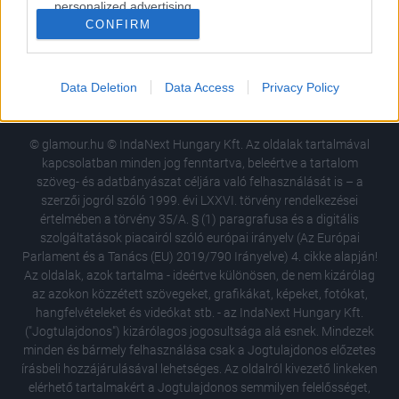
personalized advertising.
CONFIRM
USA
Németország
Brazília
Mexikó
I want to allow Google to enable storage
Anglia
Bulgária
Lengyelország
related to analytics like cookies on web or
Spanyolország
Dél-Afrika
device identifiers in apps.
Data Deletion
Data Access
Privacy Policy
I want to allow Google to enable storage
related to functionality of the website or app.
© glamour.hu © IndaNext Hungary Kft. Az oldalak tartalmával
kapcsolatban minden jog fenntartva, beleértve a tartalom
I want to allow Google to enable storage
szöveg- és adatbányászat céljára való felhasználását is – a
related to personalization.
szerzői jogról szóló 1999. évi LXXVI. törvény rendelkezései
értelmében a törvény 35/A. § (1) paragrafusa és a digitális
I want to allow Google to enable storage
szolgáltatások piacairól szóló európai irányelv (Az Európai
related to security, including authentication
Parlament és a Tanács (EU) 2019/790 Irányelve) 4. cikke alapján!
functionality and fraud prevention, and other
Az oldalak, azok tartalma - ideértve különösen, de nem kizárólag
user protection.
az azokon közzétett szövegeket, grafikákat, képeket, fotókat,
hangfelvételeket és videókat stb. - az IndaNext Hungary Kft.
("Jogtulajdonos") kizárólagos jogosultsága alá esnek. Mindezek
minden és bármely felhasználása csak a Jogtulajdonos előzetes
írásbeli hozzájárulásával lehetséges. Az oldalról kivezető linkeken
elérhető tartalmakért a Jogtulajdonos semmilyen felelősséget,