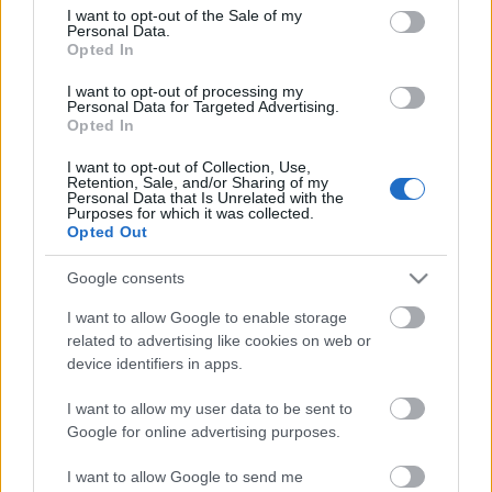
consent section.
I want to opt-out of the Sale of my
Personal Data.
Opted In
I want to opt-out of processing my
Personal Data for Targeted Advertising.
ÉLETMÓD
Opted In
Dr. Gyurkó Szilvia: „Tényleg meg kell
I want to opt-out of Collection, Use,
Retention, Sale, and/or Sharing of my
mutatni a celebeknek a gyerekeiket?”
Personal Data that Is Unrelated with the
Purposes for which it was collected.
Opted Out
Címke
celebek gyerekei
Google consents
I want to allow Google to enable storage
related to advertising like cookies on web or
Archívum
Impresszum
Adatkezelési tájékoztató
device identifiers in apps.
Felhasználási feltételek
Szerzői jogi nyilatkozat
Rólunk
Szerkesztőségi küldetés
Médiaajánlat
I want to allow my user data to be sent to
Előfizetés
Kapcsolat
RSS
Google for online advertising purposes.
Akadálymentesítési nyilatkozat
Süti beállítások
I want to allow Google to send me