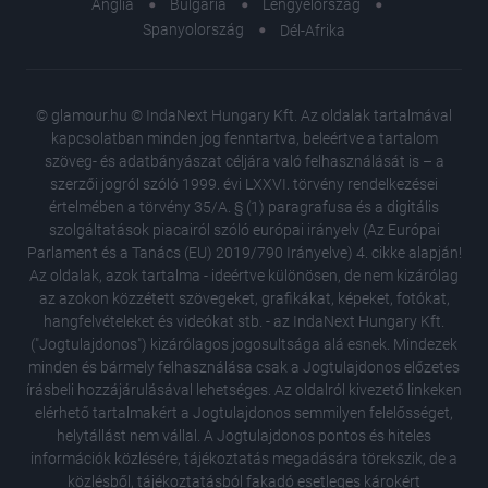
Anglia
Bulgária
Lengyelország
Spanyolország
Dél-Afrika
© glamour.hu © IndaNext Hungary Kft. Az oldalak tartalmával
kapcsolatban minden jog fenntartva, beleértve a tartalom
szöveg- és adatbányászat céljára való felhasználását is – a
szerzői jogról szóló 1999. évi LXXVI. törvény rendelkezései
értelmében a törvény 35/A. § (1) paragrafusa és a digitális
szolgáltatások piacairól szóló európai irányelv (Az Európai
Parlament és a Tanács (EU) 2019/790 Irányelve) 4. cikke alapján!
Az oldalak, azok tartalma - ideértve különösen, de nem kizárólag
az azokon közzétett szövegeket, grafikákat, képeket, fotókat,
hangfelvételeket és videókat stb. - az IndaNext Hungary Kft.
("Jogtulajdonos") kizárólagos jogosultsága alá esnek. Mindezek
minden és bármely felhasználása csak a Jogtulajdonos előzetes
írásbeli hozzájárulásával lehetséges. Az oldalról kivezető linkeken
elérhető tartalmakért a Jogtulajdonos semmilyen felelősséget,
helytállást nem vállal. A Jogtulajdonos pontos és hiteles
információk közlésére, tájékoztatás megadására törekszik, de a
közlésből, tájékoztatásból fakadó esetleges károkért