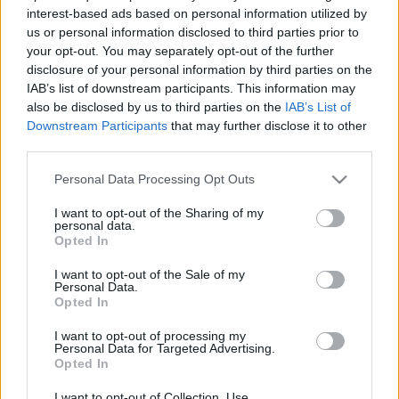
interest-based ads based on personal information utilized by
us or personal information disclosed to third parties prior to
your opt-out. You may separately opt-out of the further
KULTÚRA
disclosure of your personal information by third parties on the
IAB’s list of downstream participants. This information may
A legjobb Jóbarátok jelenetek,
also be disclosed by us to third parties on the
IAB’s List of
amelyek örökre a retinánkba égtek
Downstream Participants
that may further disclose it to other
third parties.
Please note that this website/app uses one or more Google
Personal Data Processing Opt Outs
services and may gather and store information including but
not limited to your visit or usage behaviour. You may click to
I want to opt-out of the Sharing of my
personal data.
grant or deny consent to Google and its third-party tags to
Opted In
use your data for below specified purposes in below Google
consent section.
I want to opt-out of the Sale of my
Personal Data.
Opted In
I want to opt-out of processing my
Personal Data for Targeted Advertising.
Opted In
I want to opt-out of Collection, Use,