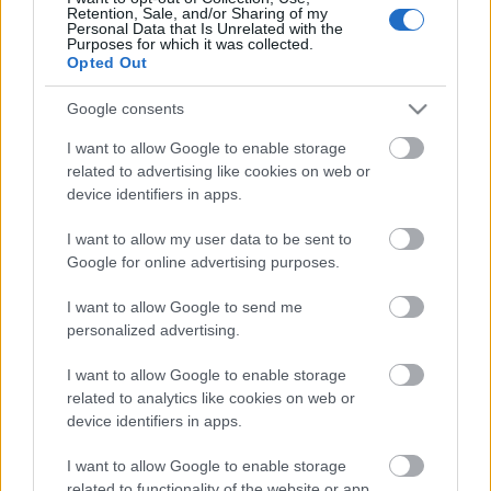
Retention, Sale, and/or Sharing of my
SZTÁRHÍREK
Personal Data that Is Unrelated with the
Purposes for which it was collected.
Szívszorító: Matthew Perry
Opted Out
elképesztően édes dolgot kért a
Google consents
Jóbarátok íróitól, és ez mindent
I want to allow Google to enable storage
megváltoztatott
related to advertising like cookies on web or
device identifiers in apps.
I want to allow my user data to be sent to
Google for online advertising purposes.
I want to allow Google to send me
personalized advertising.
I want to allow Google to enable storage
related to analytics like cookies on web or
device identifiers in apps.
I want to allow Google to enable storage
related to functionality of the website or app.