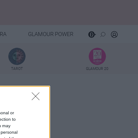
RA
GLAMOUR POWER
TAROT
GLAMOUR 20
ue
sonal or
ection to
ou may
 personal