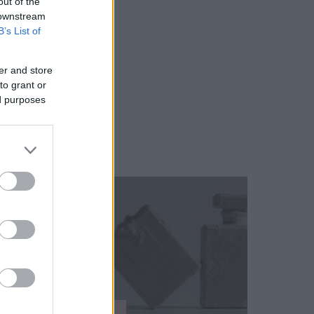
out of the
 downstream
B’s List of
er and store
to grant or
ed purposes
SZÉPSÉG