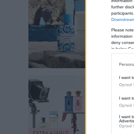
information 
further disc
participants
Downstream 
Please note
information 
deny consent
in below Go
Persona
I want t
Opted 
I want t
Opted 
I want 
Advertis
Opted 
EXTRA AJÁNLÓ