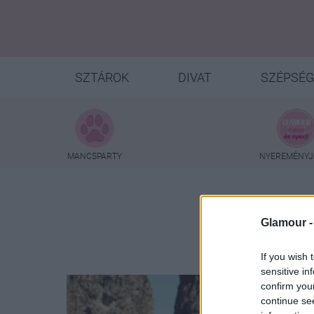
SZTÁROK
DIVAT
SZÉPSÉG
MANCSPARTY
NYEREMÉNYJ
D
Glamour 
If you wish 
sensitive in
confirm you
continue se