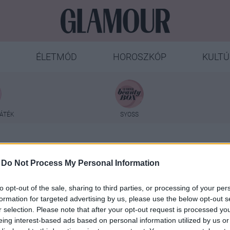
ÉLETMÓD
HOROSZKÓP
KULTÚ
ÁTÉK
SYOSS
olce & Gabbana Light Bl
-
Do Not Process My Personal Information
to opt-out of the sale, sharing to third parties, or processing of your per
formation for targeted advertising by us, please use the below opt-out s
r selection. Please note that after your opt-out request is processed y
eing interest-based ads based on personal information utilized by us or