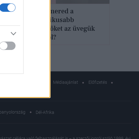
Te felismered a
legikonikusabb
parfümöket az üvegük
alakjáról?
zerkesztőségi küldetés
Médiaajánlat
Előfizetés
sok
panyolország
Dél-Afrika
at céljára való felhasználását is – a szerzői jogról szóló 1999. évi