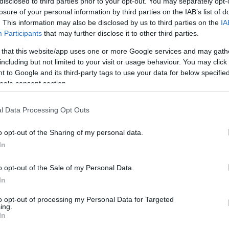
disclosed to third parties prior to your opt-out. You may separately opt-
SZÉPSÉG
losure of your personal information by third parties on the IAB’s list of
. This information may also be disclosed by us to third parties on the
IA
25 éves a
Participants
that may further disclose it to other third parties.
Dolce&Gabbana
 that this website/app uses one or more Google services and may gath
ikonikus illata: a jeles
including but not limited to your visit or usage behaviour. You may click 
alkalomból
 to Google and its third-party tags to use your data for below specifi
megújulnak a Light
ogle consent section.
Blue termékek
l Data Processing Opt Outs
o opt-out of the Sharing of my personal data.
In
o opt-out of the Sale of my Personal Data.
In
to opt-out of processing my Personal Data for Targeted
ing.
In
EXTRA AJÁNLÓ