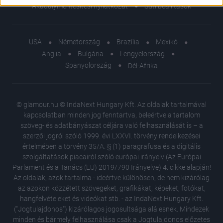
related to security, including authentication
Akadálymentesítési nyilatkozat
Süti beállítások
functionality and fraud prevention, and other
user protection.
USA
Németország
Brazília
Mexikó
Anglia
Bulgária
Lengyelország
Spanyolország
Dél-Afrika
© glamour.hu © IndaNext Hungary Kft. Az oldalak tartalmával
kapcsolatban minden jog fenntartva, beleértve a tartalom
szöveg- és adatbányászat céljára való felhasználását is – a
szerzői jogról szóló 1999. évi LXXVI. törvény rendelkezései
értelmében a törvény 35/A. § (1) paragrafusa és a digitális
szolgáltatások piacairól szóló európai irányelv (Az Európai
Parlament és a Tanács (EU) 2019/790 Irányelve) 4. cikke alapján!
Az oldalak, azok tartalma - ideértve különösen, de nem kizárólag
az azokon közzétett szövegeket, grafikákat, képeket, fotókat,
hangfelvételeket és videókat stb. - az IndaNext Hungary Kft.
("Jogtulajdonos") kizárólagos jogosultsága alá esnek. Mindezek
minden és bármely felhasználása csak a Jogtulajdonos előzetes