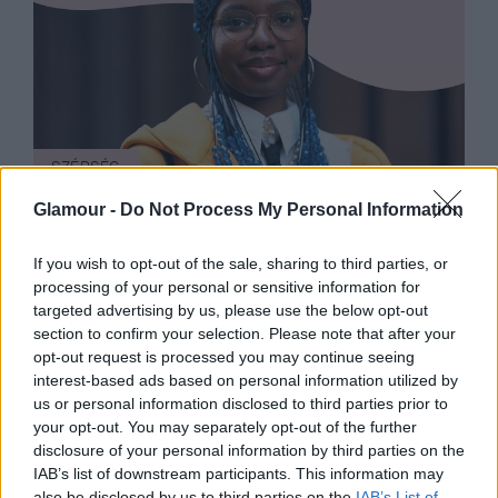
SZÉPSÉG
10 szépségápolási újdonság,
Glamour -
Do Not Process My Personal Information
melyekkel a legszürkébb
If you wish to opt-out of the sale, sharing to third parties, or
hétköznapokat is feldobhatod
processing of your personal or sensitive information for
targeted advertising by us, please use the below opt-out
section to confirm your selection. Please note that after your
opt-out request is processed you may continue seeing
interest-based ads based on personal information utilized by
us or personal information disclosed to third parties prior to
your opt-out. You may separately opt-out of the further
disclosure of your personal information by third parties on the
IAB’s list of downstream participants. This information may
also be disclosed by us to third parties on the
IAB’s List of