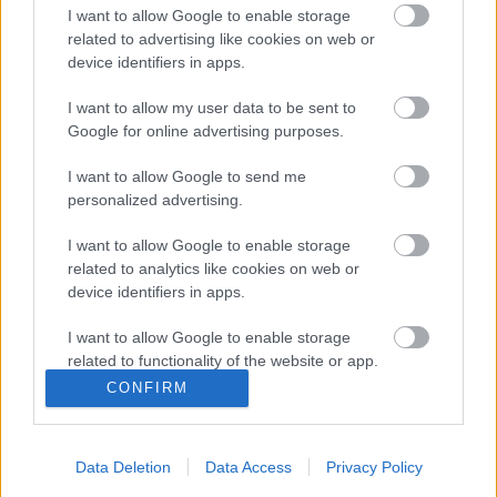
I want to allow Google to enable storage
related to advertising like cookies on web or
device identifiers in apps.
I want to allow my user data to be sent to
Google for online advertising purposes.
SZÉPSÉG
I want to allow Google to send me
„A szilárd sampon születése a
personalized advertising.
véletlen műve volt" - interjú a Lush
társalapítójával, Mo Constantine-nal
I want to allow Google to enable storage
related to analytics like cookies on web or
device identifiers in apps.
Címke
innovatív szépségtermék
I want to allow Google to enable storage
related to functionality of the website or app.
CONFIRM
I want to allow Google to enable storage
Archívum
Impresszum
Adatkezelési tájékoztató
related to personalization.
Felhasználási feltételek
Szerzői jogi nyilatkozat
Rólunk
Szerkesztőségi küldetés
Médiaajánlat
Data Deletion
Data Access
Privacy Policy
I want to allow Google to enable storage
Előfizetés
Kapcsolat
RSS