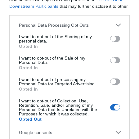
Downstream Participants
that may further disclose it to other
third parties.
Please note that this website/app uses one or more Google
Personal Data Processing Opt Outs
services and may gather and store information including but
not limited to your visit or usage behaviour. You may click to
I want to opt-out of the Sharing of my
personal data.
grant or deny consent to Google and its third-party tags to
Opted In
SZÉPSÉG
use your data for below specified purposes in below Google
consent section.
I want to opt-out of the Sale of my
7 ikonikus termék a Sephora
Personal Data.
üzleteiből, ami MINDEN pénzt
Opted In
megér
I want to opt-out of processing my
Personal Data for Targeted Advertising.
Opted In
I want to opt-out of Collection, Use,
Retention, Sale, and/or Sharing of my
Personal Data that Is Unrelated with the
Purposes for which it was collected.
Opted Out
Google consents