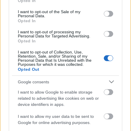
Opted In
use your data for below specified purposes in below Google
consent section.
I want to opt-out of the Sale of my
Personal Data.
Opted In
I want to opt-out of processing my
Personal Data for Targeted Advertising.
Opted In
DIVAT
I want to opt-out of Collection, Use,
Katalin hercegné elképesztő
Retention, Sale, and/or Sharing of my
Personal Data that Is Unrelated with the
változáson ment át, és észre sem
Purposes for which it was collected.
Opted Out
vetted
Google consents
I want to allow Google to enable storage
Címke
Katalin hercegné nadrágkosztümje
related to advertising like cookies on web or
device identifiers in apps.
Archívum
Impresszum
Adatkezelési tájékoztató
I want to allow my user data to be sent to
Felhasználási feltételek
Szerzői jogi nyilatkozat
Google for online advertising purposes.
Rólunk
Szerkesztőségi küldetés
Médiaajánlat