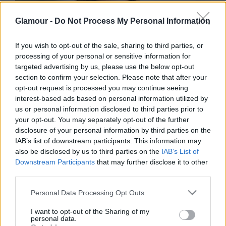
Glamour -
Do Not Process My Personal Information
If you wish to opt-out of the sale, sharing to third parties, or
processing of your personal or sensitive information for
targeted advertising by us, please use the below opt-out
DIVAT
section to confirm your selection. Please note that after your
opt-out request is processed you may continue seeing
Itt a bizonyíték, hogy Katalin
interest-based ads based on personal information utilized by
hercegné már nagyon készül a
us or personal information disclosed to third parties prior to
your opt-out. You may separately opt-out of the further
trónra
disclosure of your personal information by third parties on the
IAB’s list of downstream participants. This information may
also be disclosed by us to third parties on the
IAB’s List of
Downstream Participants
that may further disclose it to other
third parties.
Please note that this website/app uses one or more Google
Personal Data Processing Opt Outs
services and may gather and store information including but
not limited to your visit or usage behaviour. You may click to
I want to opt-out of the Sharing of my
personal data.
grant or deny consent to Google and its third-party tags to