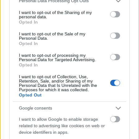
Personal Data Processing Opt Outs
services and may gather and store information including but
not limited to your visit or usage behaviour. You may click to
I want to opt-out of the Sharing of my
personal data.
grant or deny consent to Google and its third-party tags to
Opted In
SZTÁROK
use your data for below specified purposes in below Google
consent section.
I want to opt-out of the Sale of my
Pasikonty: Justin Bieber most váltott
Personal Data.
A MENŐ hajra
Opted In
I want to opt-out of processing my
Personal Data for Targeted Advertising.
Opted In
Címke
man-bun
I want to opt-out of Collection, Use,
Retention, Sale, and/or Sharing of my
Personal Data that Is Unrelated with the
Purposes for which it was collected.
Archívum
Impresszum
Adatkezelési tájékoztató
Opted Out
Felhasználási feltételek
Szerzői jogi nyilatkozat
Rólunk
Szerkesztőségi küldetés
Médiaajánlat
Google consents
Előfizetés
Kapcsolat
RSS
I want to allow Google to enable storage
Akadálymentesítési nyilatkozat
Süti beállítások
related to advertising like cookies on web or
device identifiers in apps.