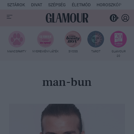
SZTÁROK
DIVAT
SZÉPSÉG
ÉLETMÓD
HOROSZKÓP
KU
MANCSPARTY
NYEREMÉNYJÁTÉK
SYOSS
TAROT
GLAMOUR
20
man-bun