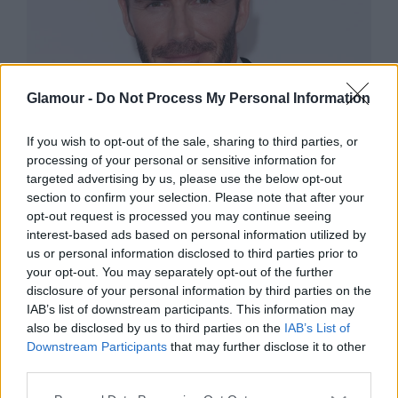
SZTÁROK
Glamour -
Do Not Process My Personal Information
Hoppá! David Bekcham elég
If you wish to opt-out of the sale, sharing to third parties, or
szomorkás férfikontyot mutatott
processing of your personal or sensitive information for
targeted advertising by us, please use the below opt-out
section to confirm your selection. Please note that after your
opt-out request is processed you may continue seeing
interest-based ads based on personal information utilized by
us or personal information disclosed to third parties prior to
your opt-out. You may separately opt-out of the further
disclosure of your personal information by third parties on the
IAB’s list of downstream participants. This information may
also be disclosed by us to third parties on the
IAB’s List of
Downstream Participants
that may further disclose it to other
third parties.
Please note that this website/app uses one or more Google