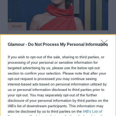
DIVAT
10 ruha az Emmy-gála vörös
szőnyegéről, amitől leesik majd az
Glamour -
Do Not Process My Personal Information
állad
If you wish to opt-out of the sale, sharing to third parties, or
processing of your personal or sensitive information for
targeted advertising by us, please use the below opt-out
section to confirm your selection. Please note that after your
opt-out request is processed you may continue seeing
interest-based ads based on personal information utilized by
us or personal information disclosed to third parties prior to
your opt-out. You may separately opt-out of the further
disclosure of your personal information by third parties on the
IAB’s list of downstream participants. This information may
also be disclosed by us to third parties on the
IAB’s List of