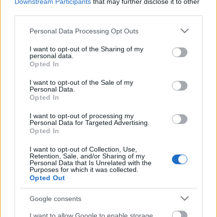
Downstream Participants
that may further disclose it to other
third parties.
Please note that this website/app uses one or more Google
Personal Data Processing Opt Outs
services and may gather and store information including but
not limited to your visit or usage behaviour. You may click to
I want to opt-out of the Sharing of my
DIVAT
personal data.
grant or deny consent to Google and its third-party tags to
Opted In
Ilyen álomszép nő a valóságban a
use your data for below specified purposes in below Google
consent section.
Szirének című Netflix sorozat
I want to opt-out of the Sale of my
Personal Data.
meggyötört karaktere, Meghann
Opted In
Fahy
I want to opt-out of processing my
Personal Data for Targeted Advertising.
Opted In
I want to opt-out of Collection, Use,
Retention, Sale, and/or Sharing of my
Personal Data that Is Unrelated with the
Purposes for which it was collected.
Opted Out
Google consents
I want to allow Google to enable storage