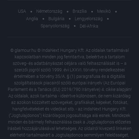
functionality and fraud prevention, and other
user protection.
USA
Németország
Brazília
Mexikó
Anglia
Bulgária
Lengyelország
Spanyolország
Dél-Afrika
© glamour.hu © IndaNext Hungary Kft. Az oldalak tartalmával
kapcsolatban minden jog fenntartva, beleértve a tartalom
szöveg- és adatbányászat céljára való felhasználását is – a
szerzői jogról szóló 1999. évi LXXVI. törvény rendelkezései
értelmében a törvény 35/A. § (1) paragrafusa és a digitális
szolgáltatások piacairól szóló európai irányelv (Az Európai
Parlament és a Tanács (EU) 2019/790 Irányelve) 4. cikke alapján!
Az oldalak, azok tartalma - ideértve különösen, de nem kizárólag
az azokon közzétett szövegeket, grafikákat, képeket, fotókat,
hangfelvételeket és videókat stb. - az IndaNext Hungary Kft.
("Jogtulajdonos") kizárólagos jogosultsága alá esnek. Mindezek
minden és bármely felhasználása csak a Jogtulajdonos előzetes
írásbeli hozzájárulásával lehetséges. Az oldalról kivezető linkeken
elérhető tartalmakért a Jogtulajdonos semmilyen felelősséget,