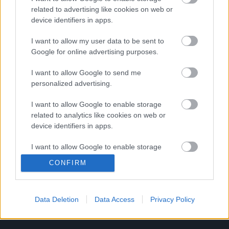
related to advertising like cookies on web or
device identifiers in apps.
I want to allow my user data to be sent to
Google for online advertising purposes.
KULTÚRA
Íme a 2023-as Emmy-díj jelöltjei, a
I want to allow Google to send me
personalized advertising.
The Last of Us tarolhat idén
I want to allow Google to enable storage
related to analytics like cookies on web or
device identifiers in apps.
Címke
Meghann Fahy
I want to allow Google to enable storage
related to functionality of the website or app.
Archívum
Impresszum
Adatkezelési tájékoztató
CONFIRM
Felhasználási feltételek
Szerzői jogi nyilatkozat
I want to allow Google to enable storage
Rólunk
Szerkesztőségi küldetés
Médiaajánlat
related to personalization.
Előfizetés
Kapcsolat
RSS
Data Deletion
Data Access
Privacy Policy
I want to allow Google to enable storage
Akadálymentesítési nyilatkozat
Süti beállítások
related to security, including authentication