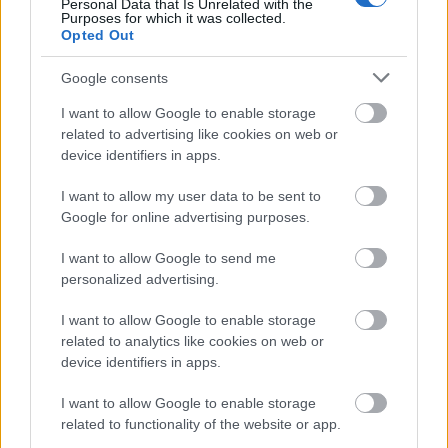
Personal Data that Is Unrelated with the
Purposes for which it was collected.
Opted Out
Google consents
I want to allow Google to enable storage
related to advertising like cookies on web or
device identifiers in apps.
„A
I want to allow my user data to be sent to
manipuláció eltorzítja a valóságot” –
Google for online advertising purposes.
így ismerhetjük fel, ha mérgező
I want to allow Google to send me
kapcsolatban élünk
personalized advertising.
I want to allow Google to enable storage
related to analytics like cookies on web or
device identifiers in apps.
I want to allow Google to enable storage
related to functionality of the website or app.