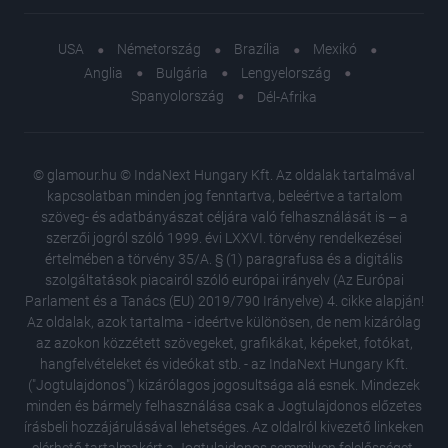
USA
Németország
Brazília
Mexikó
Anglia
Bulgária
Lengyelország
Spanyolország
Dél-Afrika
© glamour.hu © IndaNext Hungary Kft. Az oldalak tartalmával
kapcsolatban minden jog fenntartva, beleértve a tartalom
szöveg- és adatbányászat céljára való felhasználását is – a
szerzői jogról szóló 1999. évi LXXVI. törvény rendelkezései
értelmében a törvény 35/A. § (1) paragrafusa és a digitális
szolgáltatások piacairól szóló európai irányelv (Az Európai
Parlament és a Tanács (EU) 2019/790 Irányelve) 4. cikke alapján!
Az oldalak, azok tartalma - ideértve különösen, de nem kizárólag
az azokon közzétett szövegeket, grafikákat, képeket, fotókat,
hangfelvételeket és videókat stb. - az IndaNext Hungary Kft.
("Jogtulajdonos") kizárólagos jogosultsága alá esnek. Mindezek
minden és bármely felhasználása csak a Jogtulajdonos előzetes
írásbeli hozzájárulásával lehetséges. Az oldalról kivezető linkeken