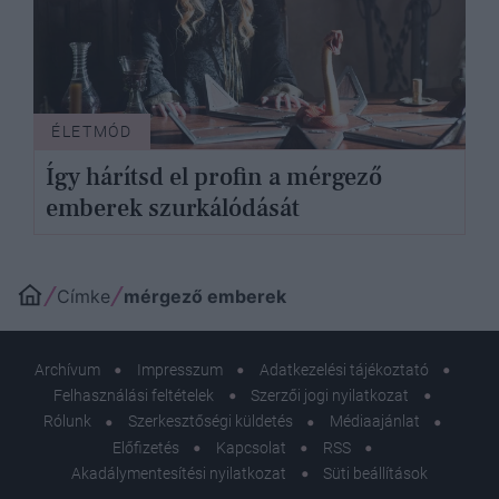
ÉLETMÓD
Így hárítsd el profin a mérgező
emberek szurkálódását
Címke
mérgező emberek
Archívum
Impresszum
Adatkezelési tájékoztató
Felhasználási feltételek
Szerzői jogi nyilatkozat
Rólunk
Szerkesztőségi küldetés
Médiaajánlat
Előfizetés
Kapcsolat
RSS
Akadálymentesítési nyilatkozat
Süti beállítások