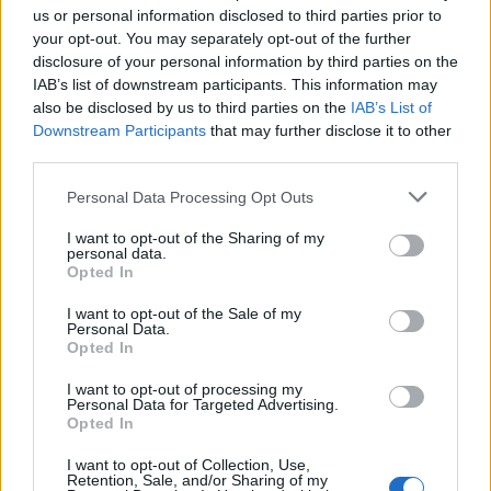
us or personal information disclosed to third parties prior to
Reggeli
your opt-out. You may separately opt-out of the further
gyomorgörcs, állandó stressz,
disclosure of your personal information by third parties on the
IAB’s list of downstream participants. This information may
mégsem hagyhatod el a
also be disclosed by us to third parties on the
IAB’s List of
munkahelyed a pénz miatt?
Downstream Participants
that may further disclose it to other
third parties.
Please note that this website/app uses one or more Google
Personal Data Processing Opt Outs
services and may gather and store information including but
not limited to your visit or usage behaviour. You may click to
I want to opt-out of the Sharing of my
personal data.
grant or deny consent to Google and its third-party tags to
Opted In
use your data for below specified purposes in below Google
consent section.
I want to opt-out of the Sale of my
Personal Data.
Opted In
I want to opt-out of processing my
Personal Data for Targeted Advertising.
Opted In
I want to opt-out of Collection, Use,
ÉLETMÓD
Retention, Sale, and/or Sharing of my