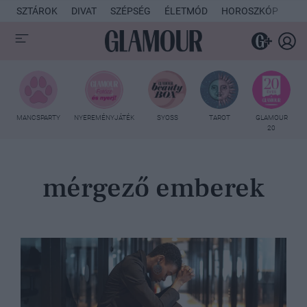
SZTÁROK
DIVAT
SZÉPSÉG
ÉLETMÓD
HOROSZKÓP
KU
MANCSPARTY
NYEREMÉNYJÁTÉK
SYOSS
TAROT
GLAMOUR
20
mérgező emberek