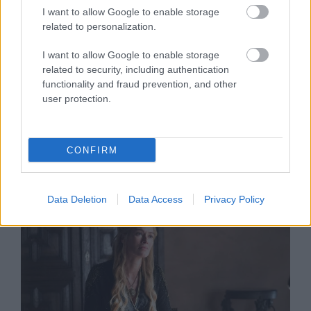
I want to allow Google to enable storage
related to personalization.
I want to allow Google to enable storage
related to security, including authentication
functionality and fraud prevention, and other
user protection.
GLAMOUR POWER
5 figyelmeztető jel, hogy a főnököd
mérgező, és veszélyben van a
CONFIRM
mentális egészséged
Data Deletion
Data Access
Privacy Policy