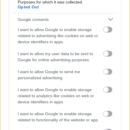
Purposes for which it was collected.
Opted Out
Google consents
KULTÚRA
I want to allow Google to enable storage
Red Hot Chili Peppers, Eminem és
related to advertising like cookies on web or
Snoop Dogg - hatalmas buli lesz a
device identifiers in apps.
2022-es MTV VMA színpadán
I want to allow my user data to be sent to
Google for online advertising purposes.
I want to allow Google to send me
Címke
MTV díjátadó
personalized advertising.
I want to allow Google to enable storage
Archívum
Impresszum
Adatkezelési tájékoztató
related to analytics like cookies on web or
Felhasználási feltételek
Szerzői jogi nyilatkozat
device identifiers in apps.
Rólunk
Szerkesztőségi küldetés
Médiaajánlat
Előfizetés
Kapcsolat
RSS
I want to allow Google to enable storage
Akadálymentesítési nyilatkozat
Süti beállítások
related to functionality of the website or app.