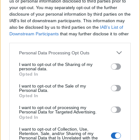
us or personal information disclosed to third parties prior to
your opt-out. You may separately opt-out of the further
disclosure of your personal information by third parties on the
IAB’s list of downstream participants. This information may
also be disclosed by us to third parties on the
IAB’s List of
SZTÁROK
Downstream Participants
that may further disclose it to other
third parties.
Taylor Swift kristályokban úszott, és
Please note that this website/app uses one or more Google
óriási bejelentést tett az MTV VMA
Personal Data Processing Opt Outs
services and may gather and store information including but
gálán
not limited to your visit or usage behaviour. You may click to
I want to opt-out of the Sharing of my
personal data.
grant or deny consent to Google and its third-party tags to
Opted In
use your data for below specified purposes in below Google
consent section.
I want to opt-out of the Sale of my
Personal Data.
Opted In
I want to opt-out of processing my
Personal Data for Targeted Advertising.
Opted In
I want to opt-out of Collection, Use,
Retention, Sale, and/or Sharing of my
Personal Data that Is Unrelated with the