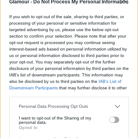
Glamour -
Do Not Process My Personal Information
If you wish to opt-out of the sale, sharing to third parties, or
processing of your personal or sensitive information for
targeted advertising by us, please use the below opt-out
ÉLETMÓD
section to confirm your selection. Please note that after your
opt-out request is processed you may continue seeing
Mosogatógéped van? Ezt a dolgot te
interest-based ads based on personal information utilized by
is tuti mindig rosszul csinálod
us or personal information disclosed to third parties prior to
your opt-out. You may separately opt-out of the further
disclosure of your personal information by third parties on the
IAB’s list of downstream participants. This information may
also be disclosed by us to third parties on the
IAB’s List of
Downstream Participants
that may further disclose it to other
third parties.
Please note that this website/app uses one or more Google
Personal Data Processing Opt Outs
services and may gather and store information including but
not limited to your visit or usage behaviour. You may click to
I want to opt-out of the Sharing of my
personal data.
grant or deny consent to Google and its third-party tags to
Opted In
use your data for below specified purposes in below Google
consent section.