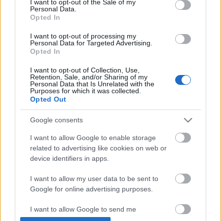
I want to opt-out of the Sale of my
Personal Data.
Opted In
I want to opt-out of processing my
ÉLETMÓD
Personal Data for Targeted Advertising.
Opted In
Mosogatógéped van? Ezt csinálod
mindig rosszul
I want to opt-out of Collection, Use,
Retention, Sale, and/or Sharing of my
Personal Data that Is Unrelated with the
Purposes for which it was collected.
Opted Out
Címke
oblites
Google consents
I want to allow Google to enable storage
Archívum
Impresszum
Adatkezelési tájékoztató
related to advertising like cookies on web or
Felhasználási feltételek
Szerzői jogi nyilatkozat
device identifiers in apps.
Rólunk
Szerkesztőségi küldetés
Médiaajánlat
Előfizetés
Kapcsolat
RSS
I want to allow my user data to be sent to
Google for online advertising purposes.
Akadálymentesítési nyilatkozat
Süti beállítások
I want to allow Google to send me
personalized advertising.