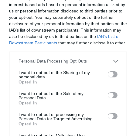
interest-based ads based on personal information utilized by
us or personal information disclosed to third parties prior to
your opt-out. You may separately opt-out of the further
disclosure of your personal information by third parties on the
IAB’s list of downstream participants. This information may
DIVAT
also be disclosed by us to third parties on the
IAB’s List of
A Printa RAW WAVES kollekciója új
Downstream Participants
that may further disclose it to other
third parties.
szintre emeli az urbánus öltözködést
Please note that this website/app uses one or more Google
Personal Data Processing Opt Outs
services and may gather and store information including but
not limited to your visit or usage behaviour. You may click to
I want to opt-out of the Sharing of my
personal data.
grant or deny consent to Google and its third-party tags to
Opted In
use your data for below specified purposes in below Google
consent section.
I want to opt-out of the Sale of my
Personal Data.
Opted In
I want to opt-out of processing my
Personal Data for Targeted Advertising.
Opted In
I want to opt-out of Collection, Use,