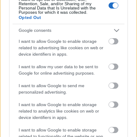
Retention, Sale, and/or Sharing of my
Personal Data that Is Unrelated with the
Purposes for which it was collected.
DIVAT
Opted Out
Vidám csíkok, misztikus formák a
Google consents
magyar Printa divatmárka új
I want to allow Google to enable storage
kollekciójában
related to advertising like cookies on web or
device identifiers in apps.
I want to allow my user data to be sent to
Google for online advertising purposes.
I want to allow Google to send me
personalized advertising.
I want to allow Google to enable storage
related to analytics like cookies on web or
device identifiers in apps.
I want to allow Google to enable storage
related to functionality of the website or app.