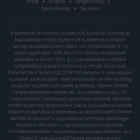
Anglia
Bulgária
Lengyelország
Spanyolország
Dél-Afrika
© glamour.hu © IndaNext Hungary Kft. Az oldalak tartalmával
kapcsolatban minden jog fenntartva, beleértve a tartalom
szöveg- és adatbányászat céljára való felhasználását is – a
szerzői jogról szóló 1999. évi LXXVI. törvény rendelkezései
értelmében a törvény 35/A. § (1) paragrafusa és a digitális
szolgáltatások piacairól szóló európai irányelv (Az Európai
Parlament és a Tanács (EU) 2019/790 Irányelve) 4. cikke alapján!
Az oldalak, azok tartalma - ideértve különösen, de nem kizárólag
az azokon közzétett szövegeket, grafikákat, képeket, fotókat,
hangfelvételeket és videókat stb. - az IndaNext Hungary Kft.
("Jogtulajdonos") kizárólagos jogosultsága alá esnek. Mindezek
minden és bármely felhasználása csak a Jogtulajdonos előzetes
írásbeli hozzájárulásával lehetséges. Az oldalról kivezető linkeken
elérhető tartalmakért a Jogtulajdonos semmilyen felelősséget,
helytállást nem vállal. A Jogtulajdonos pontos és hiteles
információk közlésére, tájékoztatás megadására törekszik, de a
közlésből, tájékoztatásból fakadó esetleges károkért