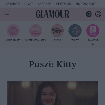
SZTÁROK
DIVAT
SZÉPSÉG
ÉLETMÓD
HOROSZKÓP
KU
MANCSPARTY
NYEREMÉNYJÁTÉK
SYOSS
TAROT
GLAMOUR
20
Puszi: Kitty