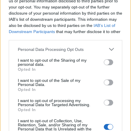
us or personal information disclosed to third parties prior to
your opt-out. You may separately opt-out of the further
disclosure of your personal information by third parties on the
IAB’s list of downstream participants. This information may
also be disclosed by us to third parties on the
IAB’s List of
KULTÚRA
Downstream Participants
that may further disclose it to other
third parties.
A kudarc és az elutasítás nem
Please note that this website/app uses one or more Google
végpont, hanem ugródeszka az
Personal Data Processing Opt Outs
services and may gather and store information including but
önfejlesztéshez, és ez a Puszi: Kitty
not limited to your visit or usage behaviour. You may click to
I want to opt-out of the Sharing of my
personal data.
egyik legfontosabb üzenete
grant or deny consent to Google and its third-party tags to
Opted In
use your data for below specified purposes in below Google
consent section.
I want to opt-out of the Sale of my
Personal Data.
Opted In
I want to opt-out of processing my
Personal Data for Targeted Advertising.
Opted In
I want to opt-out of Collection, Use,
Retention, Sale, and/or Sharing of my
Personal Data that Is Unrelated with the