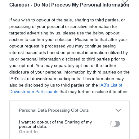
Glamour -
Do Not Process My Personal Information
If you wish to opt-out of the sale, sharing to third parties, or
processing of your personal or sensitive information for
ÉLETMÓD
targeted advertising by us, please use the below opt-out
section to confirm your selection. Please note that after your
5 dolog, amit a férfiak nem mernek
opt-out request is processed you may continue seeing
elmondani az ágyban, pedig
interest-based ads based on personal information utilized by
us or personal information disclosed to third parties prior to
szeretnék, ha minden nő tudná
your opt-out. You may separately opt-out of the further
disclosure of your personal information by third parties on the
IAB’s list of downstream participants. This information may
also be disclosed by us to third parties on the
IAB’s List of
Downstream Participants
that may further disclose it to other
third parties.
Please note that this website/app uses one or more Google
Personal Data Processing Opt Outs
services and may gather and store information including but
not limited to your visit or usage behaviour. You may click to
I want to opt-out of the Sharing of my
personal data.
grant or deny consent to Google and its third-party tags to
Opted In
use your data for below specified purposes in below Google