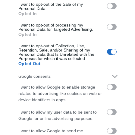
consent section.
I want to opt-out of the Sale of my
Personal Data.
Opted In
I want to opt-out of processing my
Personal Data for Targeted Advertising.
ÉLETMÓD
Opted In
5 dolog, ami a férfiak szerint
I want to opt-out of Collection, Use,
Retention, Sale, and/or Sharing of my
túlértékelt a szexben
Personal Data that Is Unrelated with the
Purposes for which it was collected.
Opted Out
Címke
szex férfiak szerint
Google consents
I want to allow Google to enable storage
related to advertising like cookies on web or
Archívum
Impresszum
Adatkezelési tájékoztató
device identifiers in apps.
Felhasználási feltételek
Szerzői jogi nyilatkozat
Rólunk
Szerkesztőségi küldetés
Médiaajánlat
I want to allow my user data to be sent to
Előfizetés
Kapcsolat
RSS
Google for online advertising purposes.
Akadálymentesítési nyilatkozat
Süti beállítások
I want to allow Google to send me