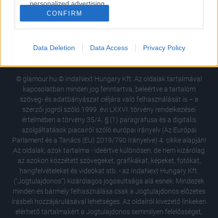
personalized advertising.
CONFIRM
USA
Németország
Brazília
Mexikó
I want to allow Google to enable storage
Anglia
Bulgária
Lengyelország
related to analytics like cookies on web or
Spanyolország
Dél-Afrika
device identifiers in apps.
Data Deletion
Data Access
Privacy Policy
I want to allow Google to enable storage
related to functionality of the website or app.
© glamour.hu © IndaNext Hungary Kft. Az oldalak tartalmával
kapcsolatban minden jog fenntartva, beleértve a tartalom
I want to allow Google to enable storage
szöveg- és adatbányászat céljára való felhasználását is – a
related to personalization.
szerzői jogról szóló 1999. évi LXXVI. törvény rendelkezései
értelmében a törvény 35/A. § (1) paragrafusa és a digitális
I want to allow Google to enable storage
szolgáltatások piacairól szóló európai irányelv (Az Európai
related to security, including authentication
Parlament és a Tanács (EU) 2019/790 Irányelve) 4. cikke alapján!
functionality and fraud prevention, and other
Az oldalak, azok tartalma - ideértve különösen, de nem kizárólag
user protection.
az azokon közzétett szövegeket, grafikákat, képeket, fotókat,
hangfelvételeket és videókat stb. - az IndaNext Hungary Kft.
("Jogtulajdonos") kizárólagos jogosultsága alá esnek. Mindezek
minden és bármely felhasználása csak a Jogtulajdonos előzetes
írásbeli hozzájárulásával lehetséges. Az oldalról kivezető linkeken
elérhető tartalmakért a Jogtulajdonos semmilyen felelősséget,