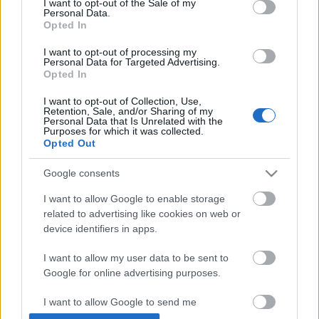
I want to opt-out of the Sale of my
Personal Data.
Opted In
I want to opt-out of processing my
ÉLETMÓD
Personal Data for Targeted Advertising.
Opted In
Most akkor hízhatsz vagy fogyhatsz,
ha gyorsan eszel? Itt a válasz!
I want to opt-out of Collection, Use,
Retention, Sale, and/or Sharing of my
Personal Data that Is Unrelated with the
Purposes for which it was collected.
Opted Out
Címke
túl gyors evés
Google consents
I want to allow Google to enable storage
Archívum
Impresszum
Adatkezelési tájékoztató
related to advertising like cookies on web or
Felhasználási feltételek
Szerzői jogi nyilatkozat
device identifiers in apps.
Rólunk
Szerkesztőségi küldetés
Médiaajánlat
Előfizetés
Kapcsolat
RSS
I want to allow my user data to be sent to
Google for online advertising purposes.
Akadálymentesítési nyilatkozat
Süti beállítások
I want to allow Google to send me
personalized advertising.