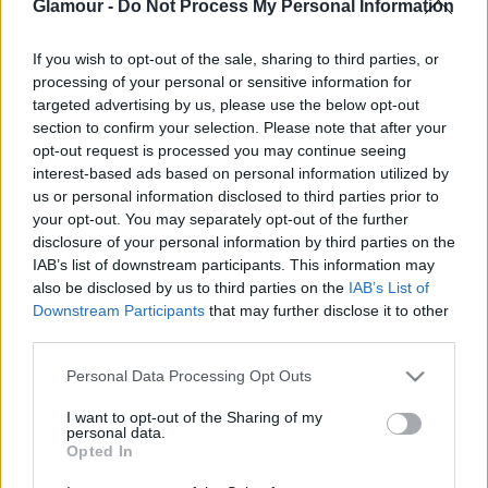
Glamour -
Do Not Process My Personal Information
If you wish to opt-out of the sale, sharing to third parties, or
processing of your personal or sensitive information for
targeted advertising by us, please use the below opt-out
ÉLETMÓD
section to confirm your selection. Please note that after your
opt-out request is processed you may continue seeing
Elképesztő, mit tehet a testeddel, ha
interest-based ads based on personal information utilized by
túl gyorsan eszel
us or personal information disclosed to third parties prior to
your opt-out. You may separately opt-out of the further
disclosure of your personal information by third parties on the
IAB’s list of downstream participants. This information may
also be disclosed by us to third parties on the
IAB’s List of
Downstream Participants
that may further disclose it to other
third parties.
Please note that this website/app uses one or more Google
Personal Data Processing Opt Outs
services and may gather and store information including but
not limited to your visit or usage behaviour. You may click to
I want to opt-out of the Sharing of my
personal data.
grant or deny consent to Google and its third-party tags to
Opted In
use your data for below specified purposes in below Google
consent section.