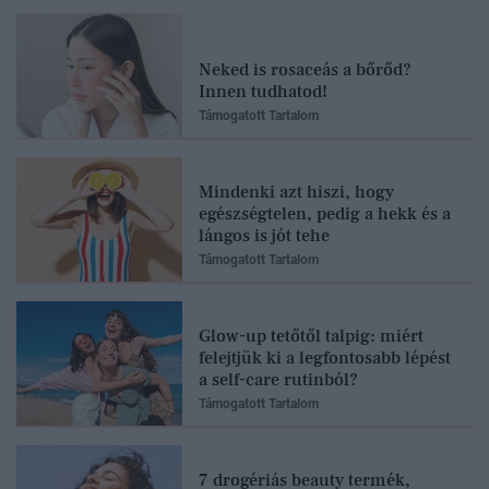
Neked is rosaceás a bőrőd?
Innen tudhatod!
Támogatott Tartalom
Mindenki azt hiszi, hogy
egészségtelen, pedig a hekk és a
lángos is jót tehe
Támogatott Tartalom
Glow-up tetőtől talpig: miért
felejtjük ki a legfontosabb lépést
a self-care rutinból?
Támogatott Tartalom
7 drogériás beauty termék,