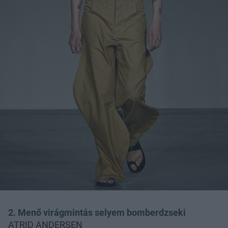
2. Menő virágmintás selyem bomberdzseki
ATRID ANDERSEN