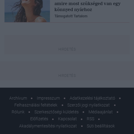
amire most szükséged van egy
könnyed nyárhoz
Támogatott Tartalom
Archívum
Impresszum
Adatkezelési tájékoztató
Felhasználási feltételek
Szerzői jogi nyilatkozat
Rólunk
Szerkesztőségi küldetés
Médiaajánlat
Előfizetés
Kapcsolat
RSS
Akadálymentesítési nyilatkozat
Süti beállítások