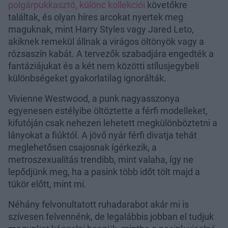
polgárpukkasztó, különc kollekciói
követőkre
találtak, és olyan híres arcokat nyertek meg
maguknak, mint Harry Styles vagy Jared Leto,
akiknek remekül állnak a virágos öltönyök vagy a
rózsaszín kabát. A tervezők szabadjára engedték a
fantáziájukat és a két nem közötti stílusjegybeli
különbségeket gyakorlatilag ignorálták.
Vivienne Westwood, a punk nagyasszonya
egyenesen estélyibe öltöztette a férfi modelleket,
kifutóján csak nehezen lehetett megkülönböztetni a
lányokat a fiúktól. A jövő nyár férfi divatja tehát
meglehetősen csajosnak ígérkezik, a
metroszexualitás trendibb, mint valaha, így ne
lepődjünk meg, ha a pasink több időt tölt majd a
tükör előtt, mint mi.
Néhány felvonultatott ruhadarabot akár mi is
szívesen felvennénk, de legalábbis jobban el tudjuk