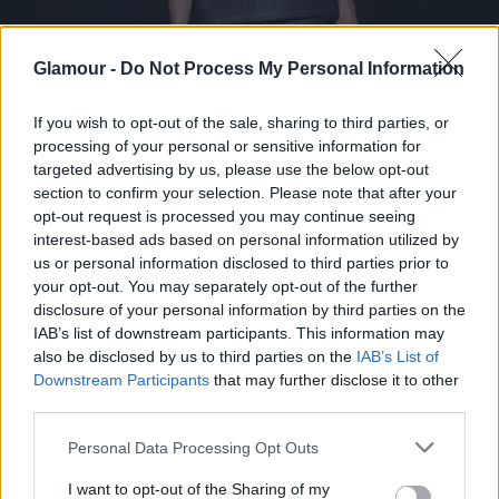
Glamour -
Do Not Process My Personal Information
If you wish to opt-out of the sale, sharing to third parties, or
processing of your personal or sensitive information for
targeted advertising by us, please use the below opt-out
section to confirm your selection. Please note that after your
opt-out request is processed you may continue seeing
interest-based ads based on personal information utilized by
us or personal information disclosed to third parties prior to
your opt-out. You may separately opt-out of the further
disclosure of your personal information by third parties on the
IAB’s list of downstream participants. This information may
also be disclosed by us to third parties on the
IAB’s List of
Downstream Participants
that may further disclose it to other
third parties.
Please note that this website/app uses one or more Google
Personal Data Processing Opt Outs
6. Vagány rózsaszín tréningnaci
services and may gather and store information including but
GOSHA RUBCHINSKIY
not limited to your visit or usage behaviour. You may click to
I want to opt-out of the Sharing of my