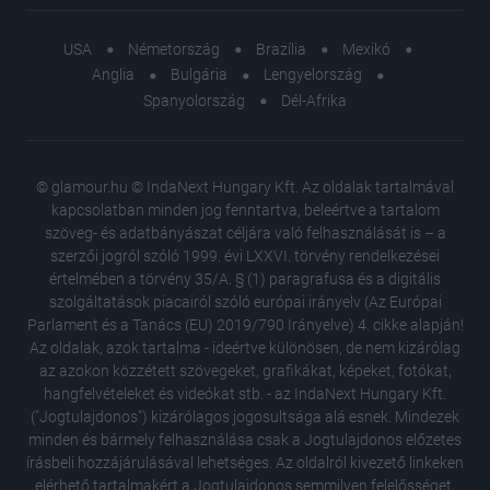
USA
Németország
Brazília
Mexikó
Anglia
Bulgária
Lengyelország
Spanyolország
Dél-Afrika
© glamour.hu © IndaNext Hungary Kft. Az oldalak tartalmával
kapcsolatban minden jog fenntartva, beleértve a tartalom
szöveg- és adatbányászat céljára való felhasználását is – a
szerzői jogról szóló 1999. évi LXXVI. törvény rendelkezései
értelmében a törvény 35/A. § (1) paragrafusa és a digitális
szolgáltatások piacairól szóló európai irányelv (Az Európai
Parlament és a Tanács (EU) 2019/790 Irányelve) 4. cikke alapján!
Az oldalak, azok tartalma - ideértve különösen, de nem kizárólag
az azokon közzétett szövegeket, grafikákat, képeket, fotókat,
hangfelvételeket és videókat stb. - az IndaNext Hungary Kft.
("Jogtulajdonos") kizárólagos jogosultsága alá esnek. Mindezek
minden és bármely felhasználása csak a Jogtulajdonos előzetes
írásbeli hozzájárulásával lehetséges. Az oldalról kivezető linkeken
elérhető tartalmakért a Jogtulajdonos semmilyen felelősséget,