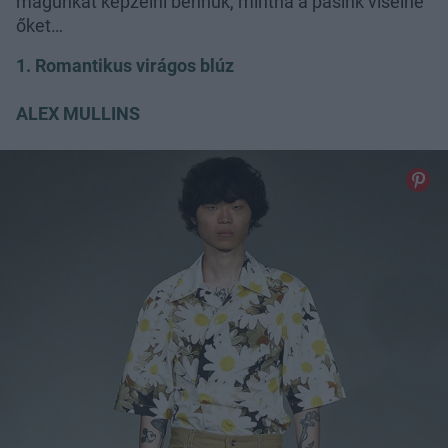
magunkat képzelni bennük, mintha a pasink viselné
őket…
1. Romantikus virágos blúz
ALEX MULLINS