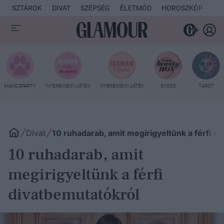
SZTÁROK
DIVAT
SZÉPSÉG
ÉLETMÓD
HOROSZKÓP
KU
MANCSPARTY
NYEREMÉNYJÁTÉK
NYEREMÉNYJÁTÉK
SYOSS
TAROT
Divat
10 ruhadarab, amit megirigyeltünk a férfi d
10 ruhadarab, amit
megirigyeltünk a férfi
divatbemutatókról