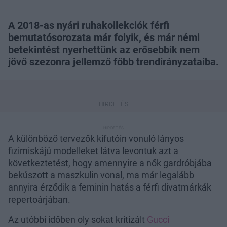
A 2018-as nyári ruhakollekciók férfi
bemutatósorozata már folyik, és már némi
betekintést nyerhettünk az erősebbik nem
jövő szezonra jellemző főbb trendirányzataiba.
A különböző tervezők kifutóin vonuló lányos
fizimiskájú modelleket látva levontuk azt a
következtetést, hogy amennyire a nők gardróbjába
bekúszott a maszkulin vonal, ma már legalább
annyira érződik a feminin hatás a férfi divatmárkák
repertoárjában.
Az utóbbi időben oly sokat kritizált
Gucci