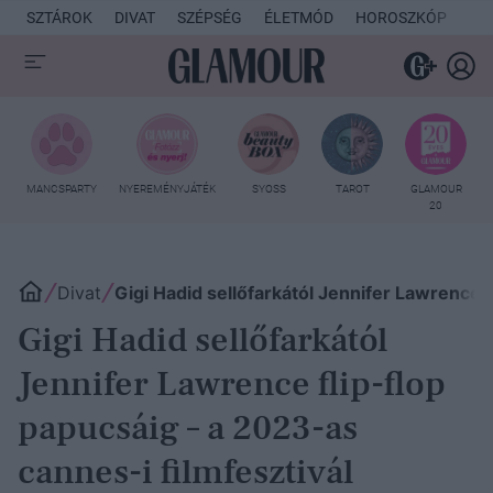
SZTÁROK
DIVAT
SZÉPSÉG
ÉLETMÓD
HOROSZKÓP
KU
MANCSPARTY
NYEREMÉNYJÁTÉK
SYOSS
TAROT
GLAMOUR
20
Divat
Gigi Hadid sellőfarkától Jennifer Lawrence 
Gigi Hadid sellőfarkától
Jennifer Lawrence flip-flop
papucsáig – a 2023-as
cannes-i filmfesztivál