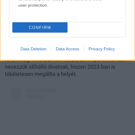
a Diortól, melyet egy finom fekete övvel egészített
user protection.
ki. Szó szerint ragyogó visszatérés a vörös
szőnyegre! És ami a kiegészítőket illeti, Natalie
Portman a Chopard ékszereknek köszönhetően
CONFIRM
fényesebben ragyogott, mint valaha. Ahogyan
egyébként mindig, erre a különleges alkalomra is
ízléses és elegáns megjelenést választott, így hű
Data Deletion
Data Access
Privacy Policy
maradt a jellegzetes stílusához. Érdekesség, hogy a
ruhát még 1949-ben tervezték, és mi pontosan ezt
nevezzük időtálló divatnak, hiszen 2023-ban is
tökéletesen megállta a helyét.