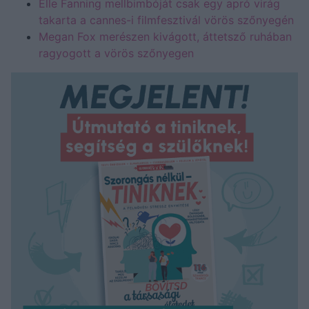
Elle Fanning mellbimbóját csak egy apró virág
takarta a cannes-i filmfesztivál vörös szőnyegén
Megan Fox merészen kivágott, áttetsző ruhában
ragyogott a vörös szőnyegen