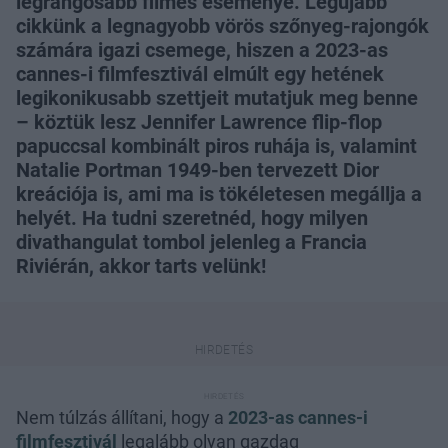
legrangosabb filmes eseménye. Legújabb
cikkünk a legnagyobb vörös szőnyeg-rajongók
számára igazi csemege, hiszen a 2023-as
cannes-i filmfesztivál elmúlt egy hetének
legikonikusabb szettjeit mutatjuk meg benne
– köztük lesz Jennifer Lawrence flip-flop
papuccsal kombinált piros ruhája is, valamint
Natalie Portman 1949-ben tervezett Dior
kreációja is, ami ma is tökéletesen megállja a
helyét. Ha tudni szeretnéd, hogy milyen
divathangulat tombol jelenleg a Francia
Riviérán, akkor tarts velünk!
Nem túlzás állítani, hogy a
2023-as cannes-i
filmfesztivál
legalább olyan gazdag