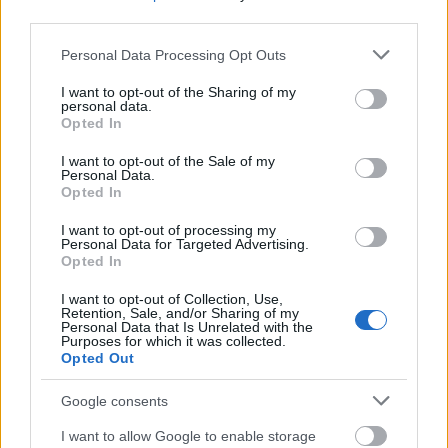
third parties.
Please note that this website/app uses one or more Google
Personal Data Processing Opt Outs
services and may gather and store information including but
not limited to your visit or usage behaviour. You may click to
I want to opt-out of the Sharing of my
personal data.
grant or deny consent to Google and its third-party tags to
Opted In
use your data for below specified purposes in below Google
consent section.
I want to opt-out of the Sale of my
Personal Data.
Opted In
I want to opt-out of processing my
Personal Data for Targeted Advertising.
Opted In
I want to opt-out of Collection, Use,
Retention, Sale, and/or Sharing of my
Personal Data that Is Unrelated with the
Purposes for which it was collected.
Opted Out
Google consents
I want to allow Google to enable storage