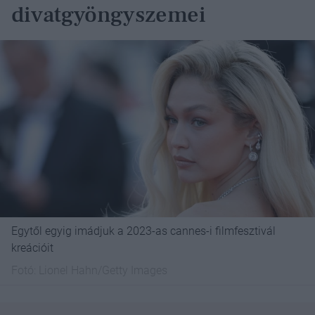
divatgyöngyszemei
Egytől egyig imádjuk a 2023-as cannes-i filmfesztivál
kreációit
Fotó:
Lionel Hahn/Getty Images