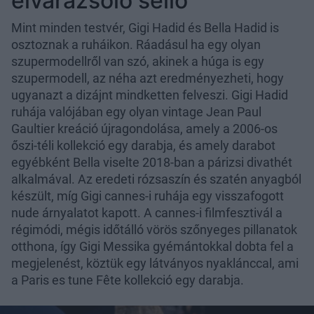
elvarázsoló sellő
Mint minden testvér, Gigi Hadid és Bella Hadid is
osztoznak a ruháikon. Ráadásul ha egy olyan
szupermodellről van szó, akinek a húga is egy
szupermodell, az néha azt eredményezheti, hogy
ugyanazt a dizájnt mindketten felveszi. Gigi Hadid
ruhája valójában egy olyan vintage Jean Paul
Gaultier kreáció újragondolása, amely a 2006-os
őszi-téli kollekció egy darabja, és amely darabot
egyébként Bella viselte 2018-ban a párizsi divathét
alkalmával. Az eredeti rózsaszín és szatén anyagból
készült, míg Gigi cannes-i ruhája egy visszafogott
nude árnyalatot kapott. A cannes-i filmfesztivál a
régimódi, mégis időtálló vörös szőnyeges pillanatok
otthona, így Gigi Messika gyémántokkal dobta fel a
megjelenést, köztük egy látványos nyaklánccal, ami
a Paris es tune Fête kollekció egy darabja.