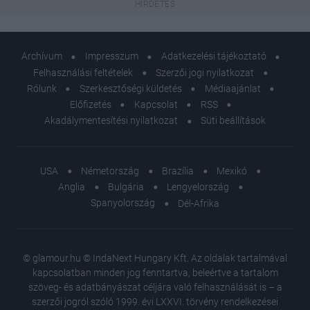
Archívum
Impresszum
Adatkezelési tájékoztató
Felhasználási feltételek
Szerzői jogi nyilatkozat
Rólunk
Szerkesztőségi küldetés
Médiaajánlat
Előfizetés
Kapcsolat
RSS
Akadálymentesítési nyilatkozat
Süti beállítások
USA
Németország
Brazília
Mexikó
Anglia
Bulgária
Lengyelország
Spanyolország
Dél-Afrika
© glamour.hu © IndaNext Hungary Kft. Az oldalak tartalmával
kapcsolatban minden jog fenntartva, beleértve a tartalom
szöveg- és adatbányászat céljára való felhasználását is – a
szerzői jogról szóló 1999. évi LXXVI. törvény rendelkezései