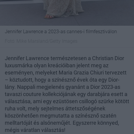
Jennifer Lawrence a 2023-as cannes-i filmfesztiválon
Fotó:
Mike Marsland/Getty Images
Jennifer Lawrence természetesen a Christian Dior
luxusmárka olyan kreációiban jelent meg az
eseményen, melyeket Maria Grazia Chiuri tervezett
– köztudott, hogy a színésznő évek óta egy Dior-
lány. Nappali megjelenés gyanánt a Dior 2023-as
tavaszi couture kollekciójának egy darabjára esett a
választása, ami egy ezüstösen csillogó szürke kötött
ruha volt, mely sejtelmes áttetszőségének
köszönhetően megmutatta a színésznő szatén
melltartóját és alsóneműjét. Egyszerre könnyed,
mégis váratlan választás!