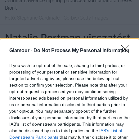
Jennifer Lawrence flip-flop papuccsal kombinálta a mesés
Dior-t
Fotó:
Stephane Cardinale - Corbis/Getty Images
Natalie Portman visszatért
és elragadóbb, mint valaha
Glamour -
Do Not Process My Personal Information
Eközben Natalie Portman is visszatért a híres
If you wish to opt-out of the sale, sharing to third parties, or
cannes-i lépcsőre! Számára nem idegen a cannes-i
processing of your personal or sensitive information for
vörös szőnyeg, ugyanis az amerikai színésznő az
targeted advertising by us, please use the below opt-out
elmúlt évtizedek során többször is megjelent a
section to confirm your selection. Please note that after your
filmes világ nagy eseményén – és minden egyes
opt-out request is processed you may continue seeing
interest-based ads based on personal information utilized by
alkalommal mindent elsöprő és stílusos
us or personal information disclosed to third parties prior to
megjelenést produkált.
your opt-out. You may separately opt-out of the further
disclosure of your personal information by third parties on the
IAB’s list of downstream participants. This information may
also be disclosed by us to third parties on the
IAB’s List of
Downstream Participants
that may further disclose it to other