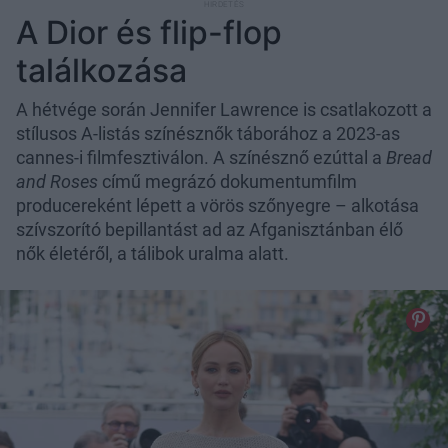
A Dior és flip-flop
találkozása
A hétvége során Jennifer Lawrence is csatlakozott a
stílusos A-listás színésznők táborához a 2023-as
cannes-i filmfesztiválon. A színésznő ezúttal a
Bread
and Roses
című megrázó dokumentumfilm
producereként lépett a vörös szőnyegre – alkotása
szívszorító bepillantást ad az Afganisztánban élő
nők életéről, a tálibok uralma alatt.