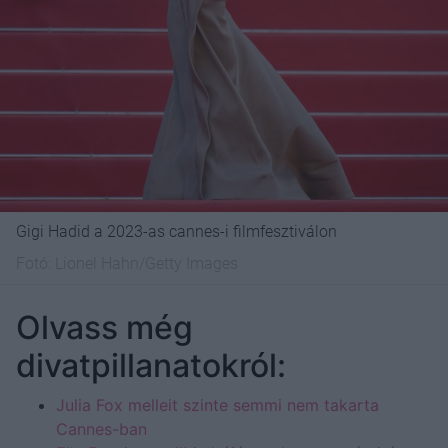
Gigi Hadid a 2023-as cannes-i filmfesztiválon
Fotó:
Lionel Hahn/Getty Images
Olvass még
divatpillanatokról:
Julia Fox melleit szinte semmi nem takarta
Cannes-ban