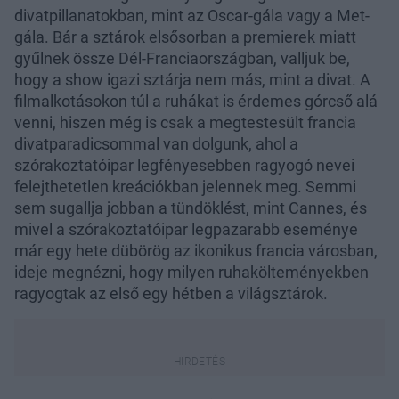
divatpillanatokban, mint az Oscar-gála vagy a Met-
gála. Bár a sztárok elsősorban a premierek miatt
gyűlnek össze Dél-Franciaországban, valljuk be,
hogy a show igazi sztárja nem más, mint a divat. A
filmalkotásokon túl a ruhákat is érdemes górcső alá
venni, hiszen még is csak a megtestesült francia
divatparadicsommal van dolgunk, ahol a
szórakoztatóipar legfényesebben ragyogó nevei
felejthetetlen kreációkban jelennek meg. Semmi
sem sugallja jobban a tündöklést, mint Cannes, és
mivel a szórakoztatóipar legpazarabb eseménye
már egy hete dübörög az ikonikus francia városban,
ideje megnézni, hogy milyen ruhakölteményekben
ragyogtak az első egy hétben a világsztárok.