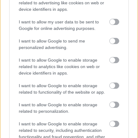
related to advertising like cookies on web or
device identifiers in apps.
I want to allow my user data to be sent to
Google for online advertising purposes.
I want to allow Google to send me
personalized advertising.
Natalie Portman elsöprő divatpillanattal tért vissza a 2023-
as cannes-i filmfesztiválra
I want to allow Google to enable storage
Fotó:
Samir Hussein/Getty Images
related to analytics like cookies on web or
device identifiers in apps.
I want to allow Google to enable storage
related to functionality of the website or app.
I want to allow Google to enable storage
A színésznőt legutóbb 2015-ben láthattuk őt a
related to personalization.
Cannes-i Nemzetközi Filmfesztiválon, és azóta
I want to allow Google to enable storage
először 2023-ban lépett a vörös szőnyegre. A mozi-
related to security, including authentication
és divatikon egy csillogó pánt nélküli ruhát választott
functionality and fraud prevention, and other