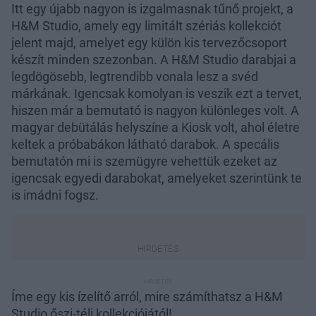
Itt egy újabb nagyon is izgalmasnak tűnő projekt, a
H&M Studio, amely egy limitált szériás kollekciót
jelent majd, amelyet egy külön kis tervezőcsoport
készít minden szezonban. A H&M Studio darabjai a
legdögösebb, legtrendibb vonala lesz a svéd
márkának. Igencsak komolyan is veszik ezt a tervet,
hiszen már a bemutató is nagyon különleges volt. A
magyar debütálás helyszíne a Kiosk volt, ahol életre
keltek a próbabákon látható darabok. A specális
bemutatón mi is szemügyre vehettük ezeket az
igencsak egyedi darabokat, amelyeket szerintünk te
is imádni fogsz.
Íme egy kis ízelítő arról, mire számíthatsz a H&M
Studio őszi-téli kollekciójától!