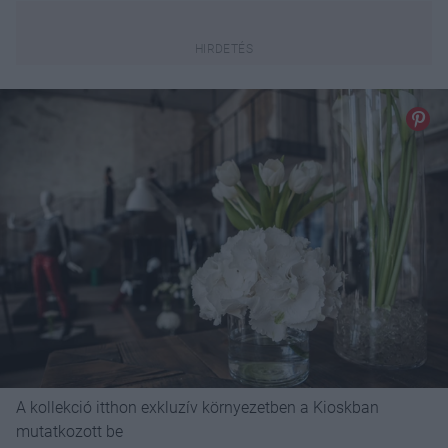
A kollekció itthon exkluzív környezetben a Kioskban
mutatkozott be