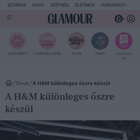
SZTÁROK
DIVAT
SZÉPSÉG
ÉLETMÓD
HOROSZKÓP
KU
MANCSPARTY
NYEREMÉNYJÁTÉK
SYOSS
TAROT
GLAMOUR
20
Divat
A H&M különleges őszre készül
A H&M különleges őszre
készül