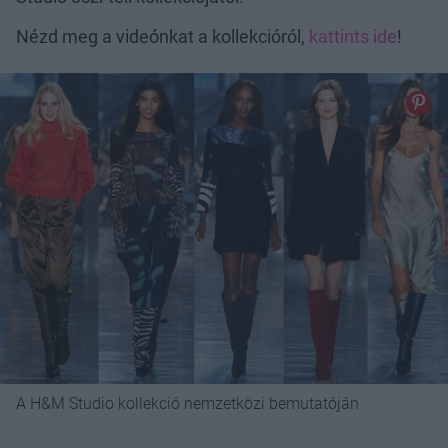
Nézd meg a videónkat a kollekcióról,
kattints ide
!
A H&M Studio kollekció nemzetközi bemutatóján