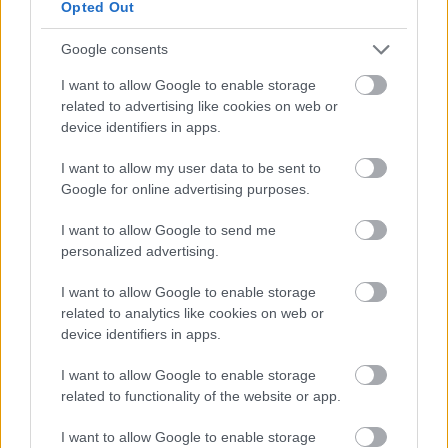
Opted Out
Google consents
I want to allow Google to enable storage
related to advertising like cookies on web or
device identifiers in apps.
I want to allow my user data to be sent to
Google for online advertising purposes.
I want to allow Google to send me
personalized advertising.
I want to allow Google to enable storage
GLAMOUR-
GLAMOUR
GLAMOUR
related to analytics like cookies on web or
NAPOK
BOOK
CAP -
device identifiers in apps.
TAVASZ
SZTÁRKULT
WASHED
I want to allow Google to enable storage
CSOMAG
USZ
PINK
related to functionality of the website or app.
2490 Ft
2990 Ft
9990 Ft
I want to allow Google to enable storage