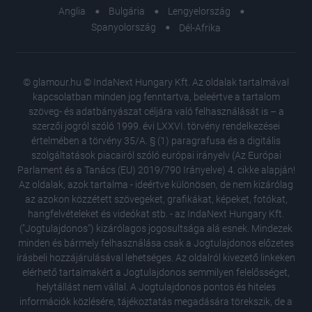
Anglia
Bulgária
Lengyelország
Spanyolország
Dél-Afrika
© glamour.hu © IndaNext Hungary Kft. Az oldalak tartalmával
kapcsolatban minden jog fenntartva, beleértve a tartalom
szöveg- és adatbányászat céljára való felhasználását is – a
szerzői jogról szóló 1999. évi LXXVI. törvény rendelkezései
értelmében a törvény 35/A. § (1) paragrafusa és a digitális
szolgáltatások piacairól szóló európai irányelv (Az Európai
Parlament és a Tanács (EU) 2019/790 Irányelve) 4. cikke alapján!
Az oldalak, azok tartalma - ideértve különösen, de nem kizárólag
az azokon közzétett szövegeket, grafikákat, képeket, fotókat,
hangfelvételeket és videókat stb. - az IndaNext Hungary Kft.
("Jogtulajdonos") kizárólagos jogosultsága alá esnek. Mindezek
minden és bármely felhasználása csak a Jogtulajdonos előzetes
írásbeli hozzájárulásával lehetséges. Az oldalról kivezető linkeken
elérhető tartalmakért a Jogtulajdonos semmilyen felelősséget,
helytállást nem vállal. A Jogtulajdonos pontos és hiteles
A női te
információk közlésére, tájékoztatás megadására törekszik, de a
megelőz