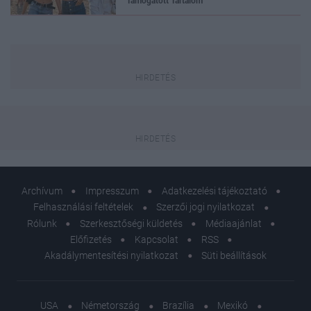
Támogatott Tartalom
Archívum
Impresszum
Adatkezelési tájékoztató
Felhasználási feltételek
Szerzői jogi nyilatkozat
Rólunk
Szerkesztőségi küldetés
Médiaajánlat
Előfizetés
Kapcsolat
RSS
Akadálymentesítési nyilatkozat
Süti beállítások
USA
Németország
Brazília
Mexikó