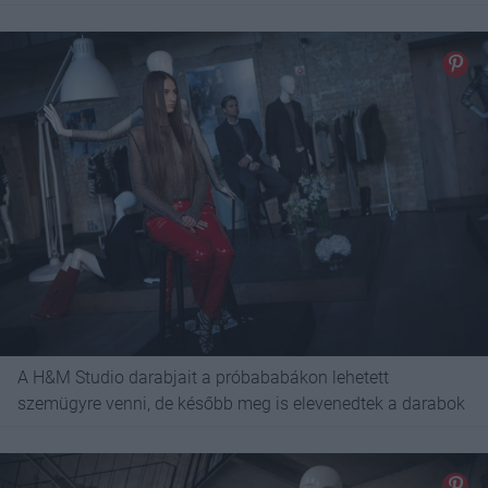
A H&M Studio darabjait a próbababákon lehetett
szemügyre venni, de később meg is elevenedtek a darabok