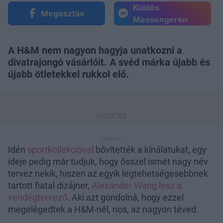
Küldés
Megosztás
Messengeren
A H&M nem nagyon hagyja unatkozni a
divatrajongó vásárlóit. A svéd márka újabb és
újabb ötletekkel rukkol elő.
Idén
sportkollekcióval
bővítették a kínálatukat, egy
ideje pedig már tudjuk, hogy ősszel ismét nagy név
tervez nekik, hiszen az egyik legtehetségesebbnek
tartott fiatal dizájner,
Alexander Wang lesz a
vendégtervező
. Aki azt gondolná, hogy ezzel
megelégedtek a H&M-nél, nos, az nagyon téved.